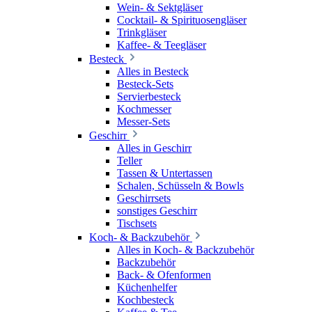
Wein- & Sektgläser
Cocktail- & Spirituosengläser
Trinkgläser
Kaffee- & Teegläser
Besteck
Alles in Besteck
Besteck-Sets
Servierbesteck
Kochmesser
Messer-Sets
Geschirr
Alles in Geschirr
Teller
Tassen & Untertassen
Schalen, Schüsseln & Bowls
Geschirrsets
sonstiges Geschirr
Tischsets
Koch- & Backzubehör
Alles in Koch- & Backzubehör
Backzubehör
Back- & Ofenformen
Küchenhelfer
Kochbesteck