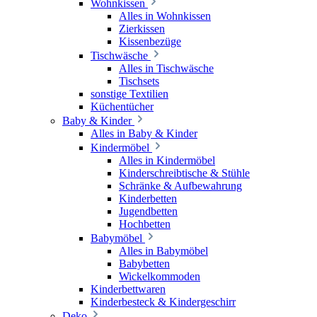
Wohnkissen
Alles in Wohnkissen
Zierkissen
Kissenbezüge
Tischwäsche
Alles in Tischwäsche
Tischsets
sonstige Textilien
Küchentücher
Baby & Kinder
Alles in Baby & Kinder
Kindermöbel
Alles in Kindermöbel
Kinderschreibtische & Stühle
Schränke & Aufbewahrung
Kinderbetten
Jugendbetten
Hochbetten
Babymöbel
Alles in Babymöbel
Babybetten
Wickelkommoden
Kinderbettwaren
Kinderbesteck & Kindergeschirr
Deko