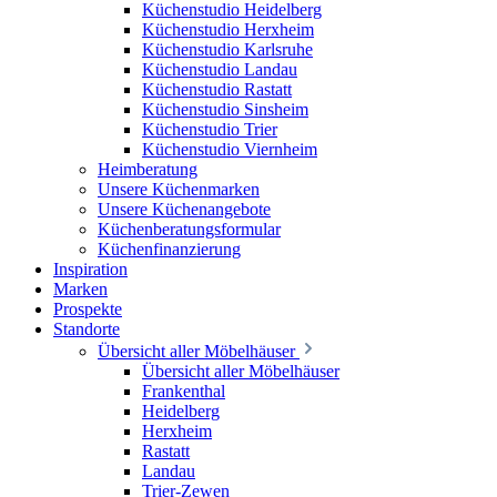
Küchenstudio Heidelberg
Küchenstudio Herxheim
Küchenstudio Karlsruhe
Küchenstudio Landau
Küchenstudio Rastatt
Küchenstudio Sinsheim
Küchenstudio Trier
Küchenstudio Viernheim
Heimberatung
Unsere Küchenmarken
Unsere Küchenangebote
Küchenberatungsformular
Küchenfinanzierung
Inspiration
Marken
Prospekte
Standorte
Übersicht aller Möbelhäuser
Übersicht aller Möbelhäuser
Frankenthal
Heidelberg
Herxheim
Rastatt
Landau
Trier-Zewen