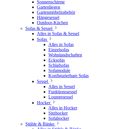
Sonnenschirme
Gartenliegen
Gartenmöbelzubehör
Hängesessel
Outdoor-Küchen
Sofas & Sessel
Alles in Sofas & Sessel
Sofas
Alles in Sofas
Einzelsofas
Wohnlandschaften
Ecksofas
Schlafsofas
Sofamodule
Konfigurierbare Sofas
Sessel
Alles in Sessel
Funktionssessel
Loungesessel
Hocker
Alles in Hocker
Sitzhocker
Sofahocker
Stühle & Bänke