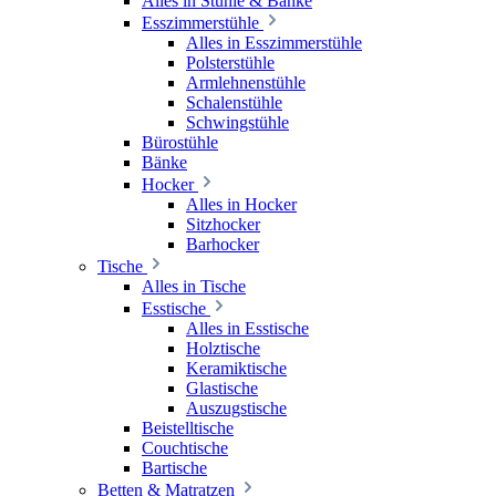
Alles in Stühle & Bänke
Esszimmerstühle
Alles in Esszimmerstühle
Polsterstühle
Armlehnenstühle
Schalenstühle
Schwingstühle
Bürostühle
Bänke
Hocker
Alles in Hocker
Sitzhocker
Barhocker
Tische
Alles in Tische
Esstische
Alles in Esstische
Holztische
Keramiktische
Glastische
Auszugstische
Beistelltische
Couchtische
Bartische
Betten & Matratzen