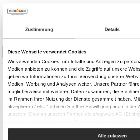
Zustimmung
Details
Diese Webseite verwendet Cookies
PAIDI Nachtkommode LIEVEN
Wir verwenden Cookies, um Inhalte und Anzeigen zu personal
Medien anbieten zu können und die Zugriffe auf unsere Web
Regulärer Preis:
199 €
geben wir Informationen zu Ihrer Verwendung unserer Websit
Medien, Werbung und Analysen weiter. Unsere Partner führe
möglicherweise mit weiteren Daten zusammen, die Sie ihnen b
im Rahmen Ihrer Nutzung der Dienste gesammelt haben. Mit K
akzeptieren / etc.]“ erteilen Sie Ihre Einwilligung auch in die
unserem Shop an unseren Partner, die shopware AG (Ebbing
Deutschland), die diese Daten Ihnen nicht persönlich zuordn
Zwecken (z.B. Produktverbesserungen, Marktverhaltensanaly
Alle zulassen