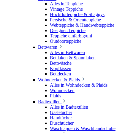
Alles in Teppiche
Vintage Teppiche
Hochflorteppiche & Shaggys
Persische & Orientteppiche
Webteppiche & Handwebteppiche
Designer-Teppiche
Teppiche einfarbig/uni
Outdoorteppiche
Bettwaren
Alles in Bettwaren
Bettlaken & Spannlaken
Bettwäsche
Kopfkissen
Bettdecken
Wohndecken & Plaids
Alles in Wohndecken & Plaids
Wohndecken
Plaids
Badtextilien
Alles in Badtextilien
Gästetücher
Handtücher
Duschtücher
Waschlappen & Waschhandschuhe