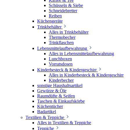
Kaffee & Tee
Schüsseln & Siebe
Schneidebretter
Reiben
Küchengeräte
Trinkbehälter
Alles in Trinkbehälter
Thermobecher
Trinkflaschen
Lebensmittelaufbewahrung
Alles in Lebensmittelaufbewahrung
Lunchboxen
Vorratsdosen
Kinderbesteck & Kindergeschirr
Alles in Kinderbesteck & Kindergeschirr
Kinderbecher
sonstige Haushaltsartikel
Gewürze & Öle
Raumdüfte & Seifen
Taschen & Einkaufskörbe
Küchentücher
Badartikel
Textilien & Teppiche
Alles in Textilien & Teppiche
Teppiche