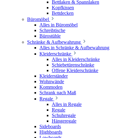
Bettlaken & Spannlaken
Kopfkissen
Bettdecken
Büromöbel
Alles in Büromöbel
Schreibtische
Bürostühle
Schränke & Aufbewahrung
Alles in Schränke & Aufbewahrung
Kleiderschränke
Alles in Kleiderschränke
Schiebetürenschränke
Offene Kleiderschränke
Kleiderständer
Wohnwände
Kommoden
Schrank nach Maß
Regale
Alles in Regale
Regale
Schuhregale
Hängeregale
Sideboards
Highboards
Lowboards