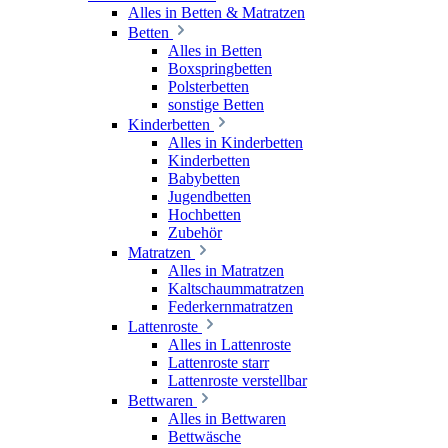
Alles in Betten & Matratzen
Betten
Alles in Betten
Boxspringbetten
Polsterbetten
sonstige Betten
Kinderbetten
Alles in Kinderbetten
Kinderbetten
Babybetten
Jugendbetten
Hochbetten
Zubehör
Matratzen
Alles in Matratzen
Kaltschaummatratzen
Federkernmatratzen
Lattenroste
Alles in Lattenroste
Lattenroste starr
Lattenroste verstellbar
Bettwaren
Alles in Bettwaren
Bettwäsche