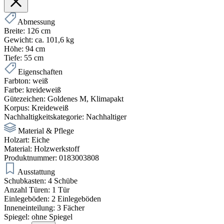
Abmessung
Breite:
126 cm
Gewicht:
ca. 101,6 kg
Höhe:
94 cm
Tiefe:
55 cm
Eigenschaften
Farbton:
weiß
Farbe:
kreideweiß
Gütezeichen:
Goldenes M
, Klimapakt
Korpus:
Kreideweiß
Nachhaltigkeitskategorie:
Nachhaltiger
Material & Pflege
Holzart:
Eiche
Material:
Holzwerkstoff
Produktnummer:
0183003808
Ausstattung
Schubkasten:
4 Schübe
Anzahl Türen:
1 Tür
Einlegeböden:
2 Einlegeböden
Inneneinteilung:
3 Fächer
Spiegel:
ohne Spiegel