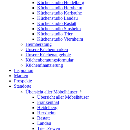
Küchenstudio Heidelberg
Küchenstudio Herxheim
Küchenstudio Karlsruhe
Küchenstudio Landau
Küchenstudio Rastatt
Küchenstudio Sinsheim
Küchenstudio Trier
Küchenstudio Viernheim
Heimberatung
Unsere Küchenmarken
Unsere Küchenangebote
Küchenberatungsformular
Küchenfinanzierung
Inspiration
Marken
Prospekte
Standorte
Übersicht aller Möbelhäuser
Übersicht aller Möbelhäuser
Frankenthal
Heidelberg
Herxheim
Rastatt
Landau
Trier-Zewen