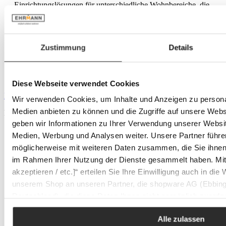
Einrichtungslösungen für unterschiedliche Wohnbereiche, die
sich individuell anpassen lassen. Besonderen Wert legt die
Marke auf geprüfte Qualität, nachhaltige Produktion und
durchdachte Details. Musterring ermöglicht es, das eigene
Zuhause ganz nach persönlichen Vorstellungen stilvoll und
Zustimmung
Details
komfortabel zu gestalten.
Mehr über die Marke Musterring
Mehr Produkte aus dieser Serie entdecken
Diese Webseite verwendet Cookies
Produktgalerie überspringen
Wir verwenden Cookies, um Inhalte und Anzeigen zu personal
Medien anbieten zu können und die Zugriffe auf unsere Web
Mehr Produkte aus dieser Serie entdecken
geben wir Informationen zu Ihrer Verwendung unserer Websit
Medien, Werbung und Analysen weiter. Unsere Partner führe
möglicherweise mit weiteren Daten zusammen, die Sie ihnen b
im Rahmen Ihrer Nutzung der Dienste gesammelt haben. Mit K
akzeptieren / etc.]“ erteilen Sie Ihre Einwilligung auch in die
unserem Shop an unseren Partner, die shopware AG (Ebbing
Deutschland), die diese Daten Ihnen nicht persönlich zuordn
Zwecken (z.B. Produktverbesserungen, Marktverhaltensanaly
Alle zulassen