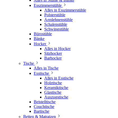
Alles in Stühle & Bänke
Esszimmerstühle
Alles in Esszimmerstühle
Polsterstühle
Armlehnenstühle
Schalenstühle
Schwingstühle
Bürostühle
Bänke
Hocker
Alles in Hocker
Sitzhocker
Barhocker
Tische
Alles in Tische
Esstische
Alles in Esstische
Holztische
Keramiktische
Glastische
Auszugstische
Beistelltische
Couchtische
Bartische
Betten & Matratzen