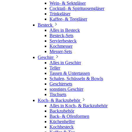
Wein- & Sektgläser
Cocktail- & Spirituosengläser
Trinkgläser
Kaffee- & Teegläser
Besteck
Alles in Besteck
Besteck-Sets
Servierbesteck
Kochmesser
Messer-Sets
Geschirr
Alles in Geschirr
Teller
Tassen & Untertassen
Schalen, Schüsseln & Bowls
Geschirrsets
sonstiges Geschirr
Tischsets
Koch- & Backzubehör
Alles in Koch- & Backzubehör
Backzubehör
Back- & Ofenformen
Küchenhelfer
Kochbesteck