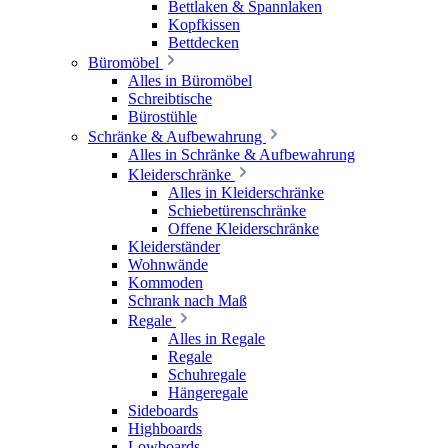
Bettlaken & Spannlaken
Kopfkissen
Bettdecken
Büromöbel
Alles in Büromöbel
Schreibtische
Bürostühle
Schränke & Aufbewahrung
Alles in Schränke & Aufbewahrung
Kleiderschränke
Alles in Kleiderschränke
Schiebetürenschränke
Offene Kleiderschränke
Kleiderständer
Wohnwände
Kommoden
Schrank nach Maß
Regale
Alles in Regale
Regale
Schuhregale
Hängeregale
Sideboards
Highboards
Lowboards