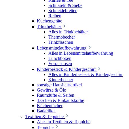
Kaffee & Tee
Schüsseln & Siebe
Schneidebretter
Reiben
Küchengeräte
Trinkbehälter
Alles in Trinkbehälter
Thermobecher
Trinkflaschen
Lebensmittelaufbewahrung
Alles in Lebensmittelaufbewahrung
Lunchboxen
Vorratsdosen
Kinderbesteck & Kindergeschirr
Alles in Kinderbesteck & Kindergeschirr
Kinderbecher
sonstige Haushaltsartikel
Gewürze & Öle
Raumdüfte & Seifen
Taschen & Einkaufskörbe
Küchentücher
Badartikel
Textilien & Teppiche
Alles in Textilien & Teppiche
Teppiche