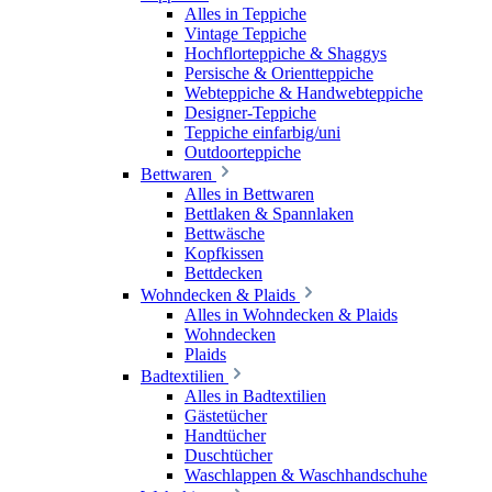
Alles in Teppiche
Vintage Teppiche
Hochflorteppiche & Shaggys
Persische & Orientteppiche
Webteppiche & Handwebteppiche
Designer-Teppiche
Teppiche einfarbig/uni
Outdoorteppiche
Bettwaren
Alles in Bettwaren
Bettlaken & Spannlaken
Bettwäsche
Kopfkissen
Bettdecken
Wohndecken & Plaids
Alles in Wohndecken & Plaids
Wohndecken
Plaids
Badtextilien
Alles in Badtextilien
Gästetücher
Handtücher
Duschtücher
Waschlappen & Waschhandschuhe