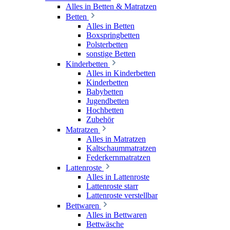
Alles in Betten & Matratzen
Betten
Alles in Betten
Boxspringbetten
Polsterbetten
sonstige Betten
Kinderbetten
Alles in Kinderbetten
Kinderbetten
Babybetten
Jugendbetten
Hochbetten
Zubehör
Matratzen
Alles in Matratzen
Kaltschaummatratzen
Federkernmatratzen
Lattenroste
Alles in Lattenroste
Lattenroste starr
Lattenroste verstellbar
Bettwaren
Alles in Bettwaren
Bettwäsche