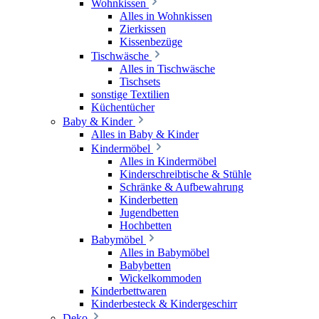
Wohnkissen
Alles in Wohnkissen
Zierkissen
Kissenbezüge
Tischwäsche
Alles in Tischwäsche
Tischsets
sonstige Textilien
Küchentücher
Baby & Kinder
Alles in Baby & Kinder
Kindermöbel
Alles in Kindermöbel
Kinderschreibtische & Stühle
Schränke & Aufbewahrung
Kinderbetten
Jugendbetten
Hochbetten
Babymöbel
Alles in Babymöbel
Babybetten
Wickelkommoden
Kinderbettwaren
Kinderbesteck & Kindergeschirr
Deko