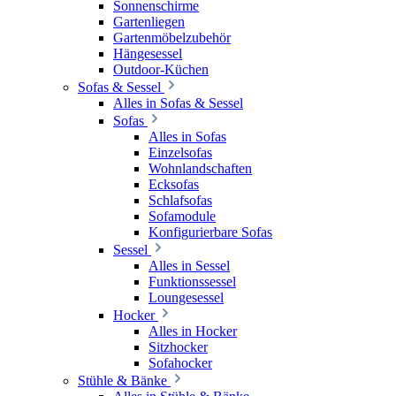
Sonnenschirme
Gartenliegen
Gartenmöbelzubehör
Hängesessel
Outdoor-Küchen
Sofas & Sessel
Alles in Sofas & Sessel
Sofas
Alles in Sofas
Einzelsofas
Wohnlandschaften
Ecksofas
Schlafsofas
Sofamodule
Konfigurierbare Sofas
Sessel
Alles in Sessel
Funktionssessel
Loungesessel
Hocker
Alles in Hocker
Sitzhocker
Sofahocker
Stühle & Bänke