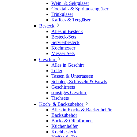
Wein- & Sektgläser
Cocktail- & Spirituosengläser
Trinkgläser
Kaffee- & Teegläser
Besteck
Alles in Besteck
Besteck-Sets
Servierbesteck
Kochmesser
Messer-Sets
Geschirr
Alles in Geschirr
Teller
Tassen & Untertassen
Schalen, Schüsseln & Bowls
Geschirrsets
sonstiges Geschirr
Tischsets
Koch- & Backzubehör
Alles in Koch- & Backzubehör
Backzubehör
Back- & Ofenformen
Küchenhelfer
Kochbesteck