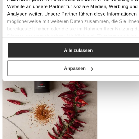
Website an unsere Partner für soziale Medien, Werbung und
Analysen weiter. Unsere Partner führen diese Informationen
möglicherweise mit weiteren Daten zusammen, die Sie ihne
bereitgestellt haben oder die sie im Rahmen Ihrer Nutzung d
Dienste gesammelt haben. Mit Klick auf „[Zustimmen / Alles
akzeptieren / etc.]“ erteilen Sie Ihre Einwilligung auch in die
Alle zulassen
Weitergabe über Ihr Verhalten in unserem Shop an unseren
Partner, die shopware AG (Ebbinghoff 10, 48624 Schöppinge
Deutschland), die diese Daten Ihnen nicht persönlich zuordn
Anpassen
kann, sie aber zu eigenen Zwecken (z.B.
Produktverbesserungen, Marktverhaltensanalysen) verarbei
darf.