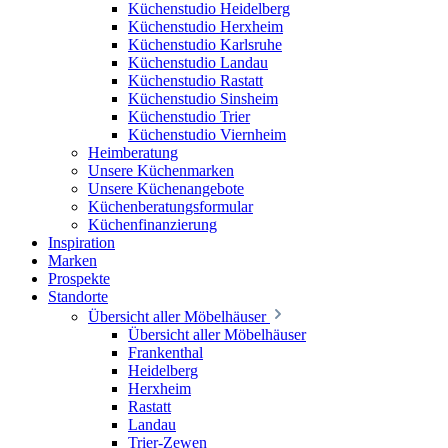
Küchenstudio Heidelberg
Küchenstudio Herxheim
Küchenstudio Karlsruhe
Küchenstudio Landau
Küchenstudio Rastatt
Küchenstudio Sinsheim
Küchenstudio Trier
Küchenstudio Viernheim
Heimberatung
Unsere Küchenmarken
Unsere Küchenangebote
Küchenberatungsformular
Küchenfinanzierung
Inspiration
Marken
Prospekte
Standorte
Übersicht aller Möbelhäuser
Übersicht aller Möbelhäuser
Frankenthal
Heidelberg
Herxheim
Rastatt
Landau
Trier-Zewen