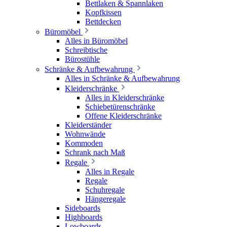
Bettlaken & Spannlaken
Kopfkissen
Bettdecken
Büromöbel
Alles in Büromöbel
Schreibtische
Bürostühle
Schränke & Aufbewahrung
Alles in Schränke & Aufbewahrung
Kleiderschränke
Alles in Kleiderschränke
Schiebetürenschränke
Offene Kleiderschränke
Kleiderständer
Wohnwände
Kommoden
Schrank nach Maß
Regale
Alles in Regale
Regale
Schuhregale
Hängeregale
Sideboards
Highboards
Lowboards