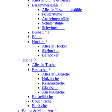
Alles in Stühle & Bänke
Esszimmerstühle
Alles in Esszimmerstühle
Polsterstühle
Armlehnenstühle
Schalenstühle
Schwingstühle
Bürostühle
Bänke
Hocker
Alles in Hocker
Sitzhocker
Barhocker
Tische
Alles in Tische
Esstische
Alles in Esstische
Holztische
Keramiktische
Glastische
Auszugstische
Beistelltische
Couchtische
Bartische
Betten & Matratzen