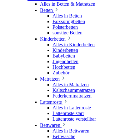
Alles in Betten & Matratzen
Betten
Alles in Betten
Boxspringbetten
Polsterbetten
sonstige Betten
Kinderbetten
Alles in Kinderbetten
Kinderbetten
Babybetten
Jugendbetten
Hochbetten
Zubehör
Matratzen
Alles in Matratzen
Kaltschaummatratzen
Federkernmatratzen
Lattenroste
Alles in Lattenroste
Lattenroste starr
Lattenroste verstellbar
Bettwaren
Alles in Bettwaren
Bettwäsche