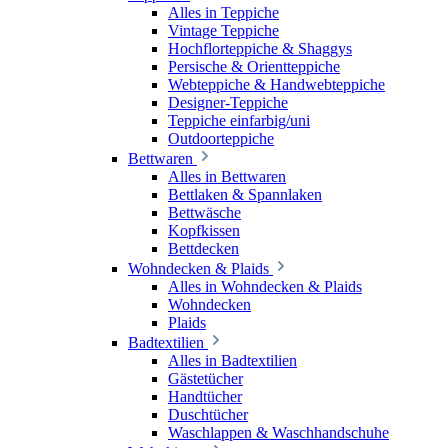
Alles in Teppiche
Vintage Teppiche
Hochflorteppiche & Shaggys
Persische & Orientteppiche
Webteppiche & Handwebteppiche
Designer-Teppiche
Teppiche einfarbig/uni
Outdoorteppiche
Bettwaren
Alles in Bettwaren
Bettlaken & Spannlaken
Bettwäsche
Kopfkissen
Bettdecken
Wohndecken & Plaids
Alles in Wohndecken & Plaids
Wohndecken
Plaids
Badtextilien
Alles in Badtextilien
Gästetücher
Handtücher
Duschtücher
Waschlappen & Waschhandschuhe