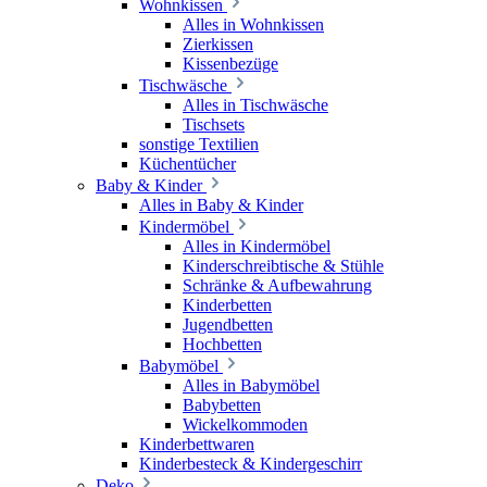
Wohnkissen
Alles in Wohnkissen
Zierkissen
Kissenbezüge
Tischwäsche
Alles in Tischwäsche
Tischsets
sonstige Textilien
Küchentücher
Baby & Kinder
Alles in Baby & Kinder
Kindermöbel
Alles in Kindermöbel
Kinderschreibtische & Stühle
Schränke & Aufbewahrung
Kinderbetten
Jugendbetten
Hochbetten
Babymöbel
Alles in Babymöbel
Babybetten
Wickelkommoden
Kinderbettwaren
Kinderbesteck & Kindergeschirr
Deko