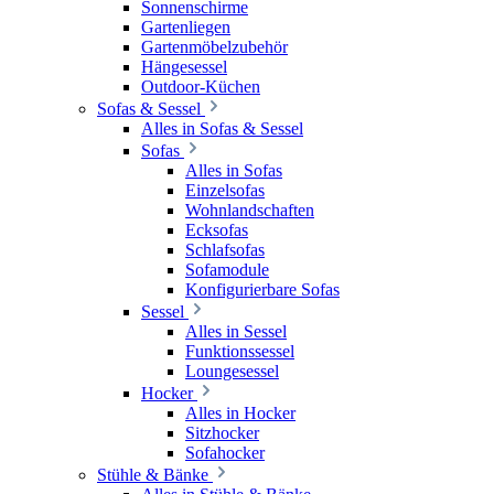
Sonnenschirme
Gartenliegen
Gartenmöbelzubehör
Hängesessel
Outdoor-Küchen
Sofas & Sessel
Alles in Sofas & Sessel
Sofas
Alles in Sofas
Einzelsofas
Wohnlandschaften
Ecksofas
Schlafsofas
Sofamodule
Konfigurierbare Sofas
Sessel
Alles in Sessel
Funktionssessel
Loungesessel
Hocker
Alles in Hocker
Sitzhocker
Sofahocker
Stühle & Bänke