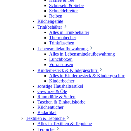
Kaffee & Tee
Schüsseln & Siebe
Schneidebretter
Reiben
Küchengeräte
Trinkbehälter
Alles in Trinkbehälter
Thermobecher
Trinkflaschen
Lebensmittelaufbewahrung
Alles in Lebensmittelaufbewahrung
Lunchboxen
Vorratsdosen
Kinderbesteck & Kindergeschirr
Alles in Kinderbesteck & Kindergeschirr
Kinderbecher
sonstige Haushaltsartikel
Gewürze & Öle
Raumdüfte & Seifen
Taschen & Einkaufskörbe
Küchentücher
Badartikel
Textilien & Teppiche
Alles in Textilien & Teppiche
Teppiche