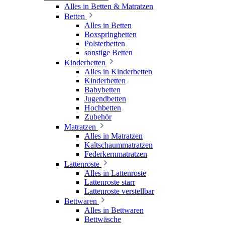
Alles in Betten & Matratzen
Betten
Alles in Betten
Boxspringbetten
Polsterbetten
sonstige Betten
Kinderbetten
Alles in Kinderbetten
Kinderbetten
Babybetten
Jugendbetten
Hochbetten
Zubehör
Matratzen
Alles in Matratzen
Kaltschaummatratzen
Federkernmatratzen
Lattenroste
Alles in Lattenroste
Lattenroste starr
Lattenroste verstellbar
Bettwaren
Alles in Bettwaren
Bettwäsche