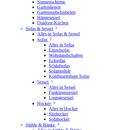
Sonnenschirme
Gartenliegen
Gartenmöbelzubehör
Hängesessel
Outdoor-Küchen
Sofas & Sessel
Alles in Sofas & Sessel
Sofas
Alles in Sofas
Einzelsofas
Wohnlandschaften
Ecksofas
Schlafsofas
Sofamodule
Konfigurierbare Sofas
Sessel
Alles in Sessel
Funktionssessel
Loungesessel
Hocker
Alles in Hocker
Sitzhocker
Sofahocker
Stühle & Bänke