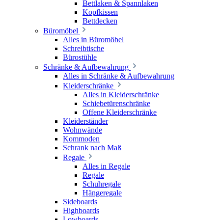
Bettlaken & Spannlaken
Kopfkissen
Bettdecken
Büromöbel
Alles in Büromöbel
Schreibtische
Bürostühle
Schränke & Aufbewahrung
Alles in Schränke & Aufbewahrung
Kleiderschränke
Alles in Kleiderschränke
Schiebetürenschränke
Offene Kleiderschränke
Kleiderständer
Wohnwände
Kommoden
Schrank nach Maß
Regale
Alles in Regale
Regale
Schuhregale
Hängeregale
Sideboards
Highboards
Lowboards