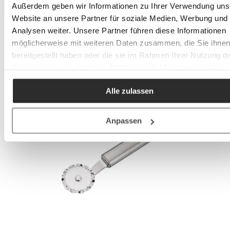
Außerdem geben wir Informationen zu Ihrer Verwendung uns
Website an unsere Partner für soziale Medien, Werbung und
Analysen weiter. Unsere Partner führen diese Informationen
möglicherweise mit weiteren Daten zusammen, die Sie ihne
bereitgestellt haben oder die sie im Rahmen Ihrer Nutzung d
Dienste gesammelt haben. Mit Klick auf „[Zustimmen / Alles
akzeptieren / etc.]“ erteilen Sie Ihre Einwilligung auch in die
Alle zulassen
Weitergabe über Ihr Verhalten in unserem Shop an unseren
Partner, die shopware AG (Ebbinghoff 10, 48624 Schöppinge
Deutschland), die diese Daten Ihnen nicht persönlich zuordn
Anpassen
kann, sie aber zu eigenen Zwecken (z.B.
Produktverbesserungen, Marktverhaltensanalysen) verarbei
darf.