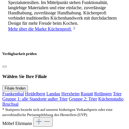
Spezialutensilien. Im Mittelpunkt stehen Funktionalität,
langlebige Materialien und eine einfache, zuverlässige
Handhabung, zuverlässige Handhabung. Küchenprofi
verbindet traditionelles Küchenhandwerk mit durchdachtem
Design für mehr Freude beim Kochen.
Mehr über die Marke Küchenprofi
Verfügbarkeit prüfen
Wählen Sie Ihre Filiale
Filiale finden
Frankenthal
Heidelberg
Landau
Herxheim
Rastatt
Reilingen
Trier
Gruppe 1: alle Standorte außer Trier
Gruppe 2: Trier
Küchenstudio
Bruchsal
* Stattpreis bezieht sich auf unseren bisherigen Verkaufspreis oder eine
unverbindliche Preisempfehlung des Herstellers (UVP).
Möbel Ehrmann