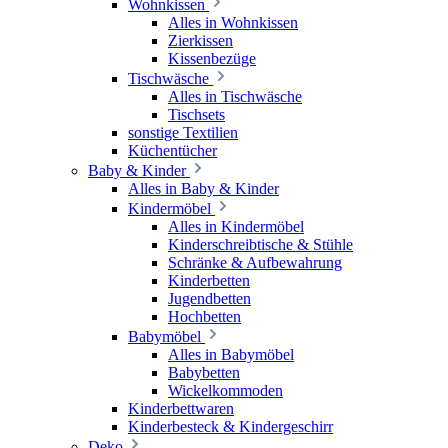
Wohnkissen
Alles in Wohnkissen
Zierkissen
Kissenbezüge
Tischwäsche
Alles in Tischwäsche
Tischsets
sonstige Textilien
Küchentücher
Baby & Kinder
Alles in Baby & Kinder
Kindermöbel
Alles in Kindermöbel
Kinderschreibtische & Stühle
Schränke & Aufbewahrung
Kinderbetten
Jugendbetten
Hochbetten
Babymöbel
Alles in Babymöbel
Babybetten
Wickelkommoden
Kinderbettwaren
Kinderbesteck & Kindergeschirr
Deko