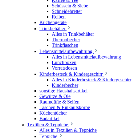
Kaffee & Tee
Schüsseln & Siebe
Schneidebretter
Reiben
Küchengeräte
Trinkbehälter
Alles in Trinkbehälter
Thermobecher
Trinkflaschen
Lebensmittelaufbewahrung
Alles in Lebensmittelaufbewahrung
Lunchboxen
Vorratsdosen
Kinderbesteck & Kindergeschirr
Alles in Kinderbesteck & Kindergeschirr
Kinderbecher
sonstige Haushaltsartikel
Gewürze & Öle
Raumdüfte & Seifen
Taschen & Einkaufskörbe
Küchentücher
Badartikel
Textilien & Teppiche
Alles in Textilien & Teppiche
Teppiche