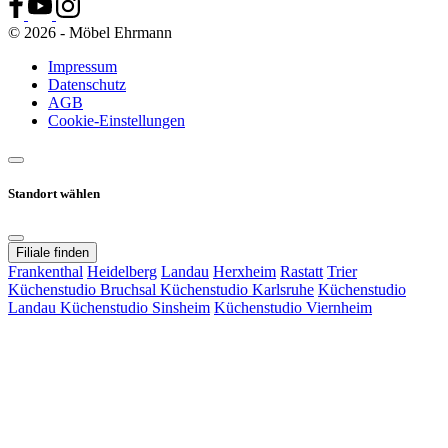
© 2026 - Möbel Ehrmann
Impressum
Datenschutz
AGB
Cookie-Einstellungen
Standort wählen
Filiale finden
Frankenthal
Heidelberg
Landau
Herxheim
Rastatt
Trier
Küchenstudio Bruchsal
Küchenstudio Karlsruhe
Küchenstudio
Landau
Küchenstudio Sinsheim
Küchenstudio Viernheim