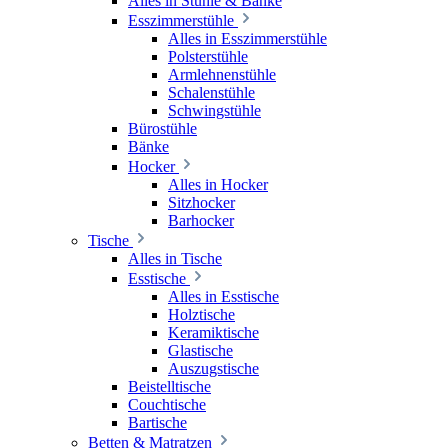
Alles in Stühle & Bänke
Esszimmerstühle
Alles in Esszimmerstühle
Polsterstühle
Armlehnenstühle
Schalenstühle
Schwingstühle
Bürostühle
Bänke
Hocker
Alles in Hocker
Sitzhocker
Barhocker
Tische
Alles in Tische
Esstische
Alles in Esstische
Holztische
Keramiktische
Glastische
Auszugstische
Beistelltische
Couchtische
Bartische
Betten & Matratzen