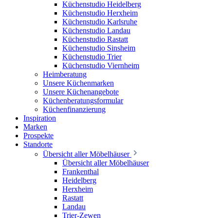
Küchenstudio Heidelberg
Küchenstudio Herxheim
Küchenstudio Karlsruhe
Küchenstudio Landau
Küchenstudio Rastatt
Küchenstudio Sinsheim
Küchenstudio Trier
Küchenstudio Viernheim
Heimberatung
Unsere Küchenmarken
Unsere Küchenangebote
Küchenberatungsformular
Küchenfinanzierung
Inspiration
Marken
Prospekte
Standorte
Übersicht aller Möbelhäuser
Übersicht aller Möbelhäuser
Frankenthal
Heidelberg
Herxheim
Rastatt
Landau
Trier-Zewen