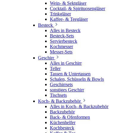
Wein- & Sektgläser
Cocktail- & Spirituosengläser
Trinkgläser
Kaffee- & Teegläser
Besteck
Alles in Besteck
Besteck-Sets
Servierbesteck
Kochmesser
Messer-Sets
Geschirr
Alles in Geschirr
Teller
Tassen & Untertassen
Schalen, Schüsseln & Bowls
Geschirrsets
sonstiges Geschirr
Tischsets
Koch- & Backzubehör
Alles in Koch- & Backzubehör
Backzubehör
Back- & Ofenformen
Küchenhelfer
Kochbesteck