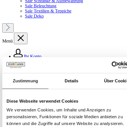
Sale Schränke & Aufbewahrung
Sale Beleuchtung
Sale Textilien & Teppiche
Sale Deko
Menü
Ihr Konto
Service
Produkte
Zustimmung
Details
Über Cooki
Haushalt
Koch- & Backzubehör
Diese Webseite verwendet Cookies
Küchenhelfer
Wir verwenden Cookies, um Inhalte und Anzeigen zu
personalisieren, Funktionen für soziale Medien anbieten zu
Bildergalerie überspringen
können und die Zugriffe auf unsere Website zu analysieren.