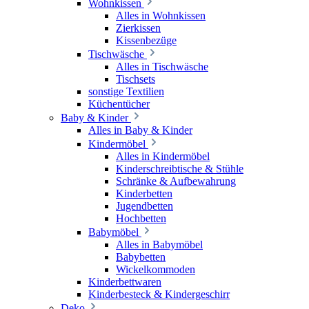
Wohnkissen
Alles in Wohnkissen
Zierkissen
Kissenbezüge
Tischwäsche
Alles in Tischwäsche
Tischsets
sonstige Textilien
Küchentücher
Baby & Kinder
Alles in Baby & Kinder
Kindermöbel
Alles in Kindermöbel
Kinderschreibtische & Stühle
Schränke & Aufbewahrung
Kinderbetten
Jugendbetten
Hochbetten
Babymöbel
Alles in Babymöbel
Babybetten
Wickelkommoden
Kinderbettwaren
Kinderbesteck & Kindergeschirr
Deko