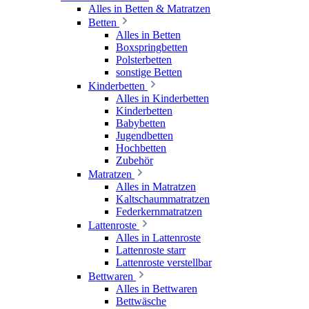
Alles in Betten & Matratzen
Betten
Alles in Betten
Boxspringbetten
Polsterbetten
sonstige Betten
Kinderbetten
Alles in Kinderbetten
Kinderbetten
Babybetten
Jugendbetten
Hochbetten
Zubehör
Matratzen
Alles in Matratzen
Kaltschaummatratzen
Federkernmatratzen
Lattenroste
Alles in Lattenroste
Lattenroste starr
Lattenroste verstellbar
Bettwaren
Alles in Bettwaren
Bettwäsche