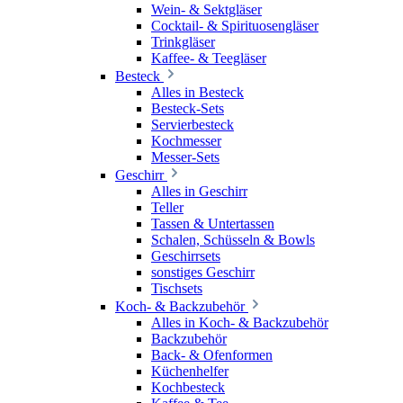
Wein- & Sektgläser
Cocktail- & Spirituosengläser
Trinkgläser
Kaffee- & Teegläser
Besteck
Alles in Besteck
Besteck-Sets
Servierbesteck
Kochmesser
Messer-Sets
Geschirr
Alles in Geschirr
Teller
Tassen & Untertassen
Schalen, Schüsseln & Bowls
Geschirrsets
sonstiges Geschirr
Tischsets
Koch- & Backzubehör
Alles in Koch- & Backzubehör
Backzubehör
Back- & Ofenformen
Küchenhelfer
Kochbesteck