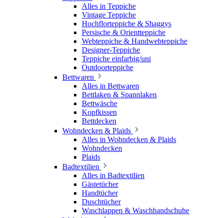
Alles in Teppiche
Vintage Teppiche
Hochflorteppiche & Shaggys
Persische & Orientteppiche
Webteppiche & Handwebteppiche
Designer-Teppiche
Teppiche einfarbig/uni
Outdoorteppiche
Bettwaren
Alles in Bettwaren
Bettlaken & Spannlaken
Bettwäsche
Kopfkissen
Bettdecken
Wohndecken & Plaids
Alles in Wohndecken & Plaids
Wohndecken
Plaids
Badtextilien
Alles in Badtextilien
Gästetücher
Handtücher
Duschtücher
Waschlappen & Waschhandschuhe