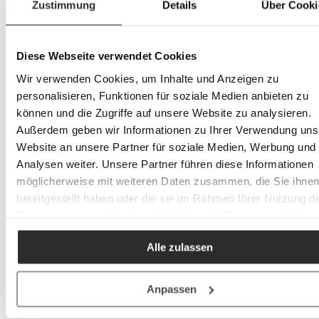
Zustimmung
Details
Über Cooki
Diese Webseite verwendet Cookies
Wir verwenden Cookies, um Inhalte und Anzeigen zu
personalisieren, Funktionen für soziale Medien anbieten zu
können und die Zugriffe auf unsere Website zu analysieren.
Außerdem geben wir Informationen zu Ihrer Verwendung uns
Website an unsere Partner für soziale Medien, Werbung und
Analysen weiter. Unsere Partner führen diese Informationen
möglicherweise mit weiteren Daten zusammen, die Sie ihne
bereitgestellt haben oder die sie im Rahmen Ihrer Nutzung d
Dienste gesammelt haben. Mit Klick auf „[Zustimmen / Alles
akzeptieren / etc.]“ erteilen Sie Ihre Einwilligung auch in die
Alle zulassen
Weitergabe über Ihr Verhalten in unserem Shop an unseren
Partner, die shopware AG (Ebbinghoff 10, 48624 Schöppinge
Deutschland), die diese Daten Ihnen nicht persönlich zuordn
Anpassen
kann, sie aber zu eigenen Zwecken (z.B.
Produktverbesserungen, Marktverhaltensanalysen) verarbei