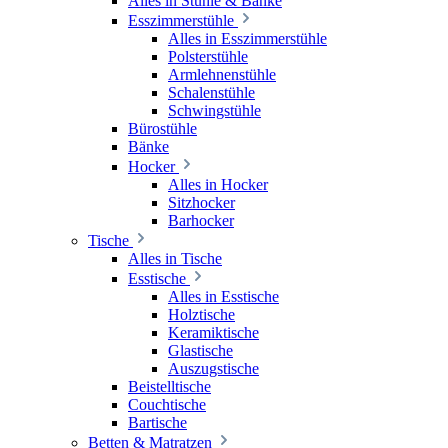
Alles in Stühle & Bänke
Esszimmerstühle
Alles in Esszimmerstühle
Polsterstühle
Armlehnenstühle
Schalenstühle
Schwingstühle
Bürostühle
Bänke
Hocker
Alles in Hocker
Sitzhocker
Barhocker
Tische
Alles in Tische
Esstische
Alles in Esstische
Holztische
Keramiktische
Glastische
Auszugstische
Beistelltische
Couchtische
Bartische
Betten & Matratzen