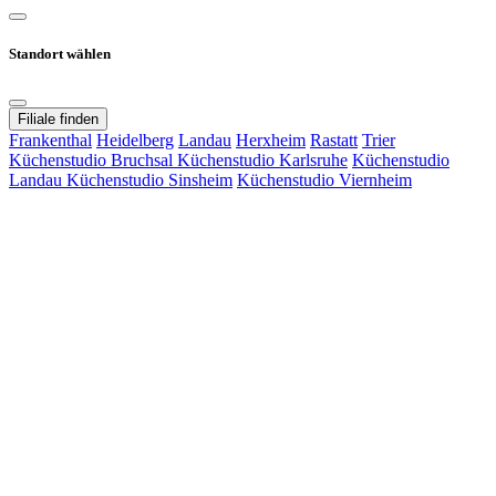
Standort wählen
Filiale finden
Frankenthal
Heidelberg
Landau
Herxheim
Rastatt
Trier
Küchenstudio Bruchsal
Küchenstudio Karlsruhe
Küchenstudio
Landau
Küchenstudio Sinsheim
Küchenstudio Viernheim