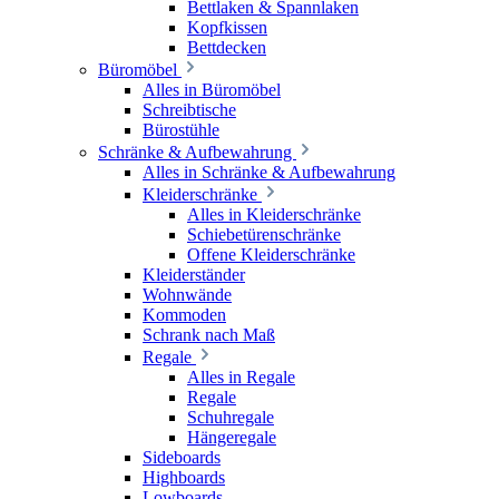
Bettlaken & Spannlaken
Kopfkissen
Bettdecken
Büromöbel
Alles in Büromöbel
Schreibtische
Bürostühle
Schränke & Aufbewahrung
Alles in Schränke & Aufbewahrung
Kleiderschränke
Alles in Kleiderschränke
Schiebetürenschränke
Offene Kleiderschränke
Kleiderständer
Wohnwände
Kommoden
Schrank nach Maß
Regale
Alles in Regale
Regale
Schuhregale
Hängeregale
Sideboards
Highboards
Lowboards