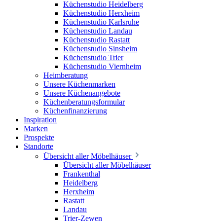
Küchenstudio Heidelberg
Küchenstudio Herxheim
Küchenstudio Karlsruhe
Küchenstudio Landau
Küchenstudio Rastatt
Küchenstudio Sinsheim
Küchenstudio Trier
Küchenstudio Viernheim
Heimberatung
Unsere Küchenmarken
Unsere Küchenangebote
Küchenberatungsformular
Küchenfinanzierung
Inspiration
Marken
Prospekte
Standorte
Übersicht aller Möbelhäuser
Übersicht aller Möbelhäuser
Frankenthal
Heidelberg
Herxheim
Rastatt
Landau
Trier-Zewen