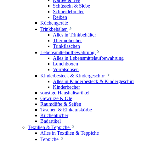
Kaffee & Tee
Schüsseln & Siebe
Schneidebretter
Reiben
Küchengeräte
Trinkbehälter
Alles in Trinkbehälter
Thermobecher
Trinkflaschen
Lebensmittelaufbewahrung
Alles in Lebensmittelaufbewahrung
Lunchboxen
Vorratsdosen
Kinderbesteck & Kindergeschirr
Alles in Kinderbesteck & Kindergeschirr
Kinderbecher
sonstige Haushaltsartikel
Gewürze & Öle
Raumdüfte & Seifen
Taschen & Einkaufskörbe
Küchentücher
Badartikel
Textilien & Teppiche
Alles in Textilien & Teppiche
Teppiche