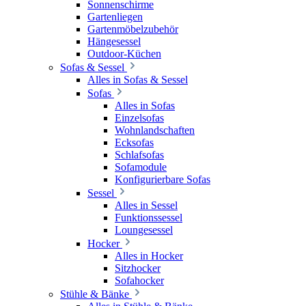
Sonnenschirme
Gartenliegen
Gartenmöbelzubehör
Hängesessel
Outdoor-Küchen
Sofas & Sessel
Alles in Sofas & Sessel
Sofas
Alles in Sofas
Einzelsofas
Wohnlandschaften
Ecksofas
Schlafsofas
Sofamodule
Konfigurierbare Sofas
Sessel
Alles in Sessel
Funktionssessel
Loungesessel
Hocker
Alles in Hocker
Sitzhocker
Sofahocker
Stühle & Bänke