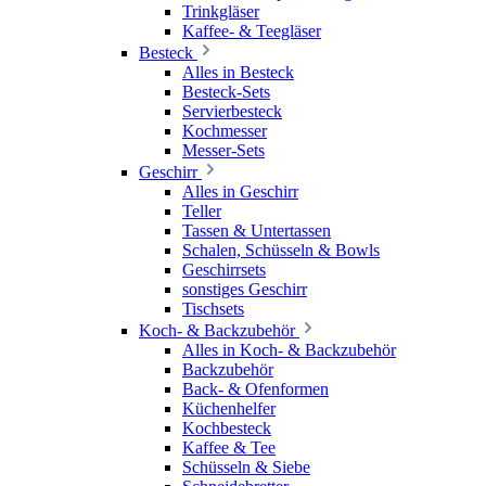
Trinkgläser
Kaffee- & Teegläser
Besteck
Alles in Besteck
Besteck-Sets
Servierbesteck
Kochmesser
Messer-Sets
Geschirr
Alles in Geschirr
Teller
Tassen & Untertassen
Schalen, Schüsseln & Bowls
Geschirrsets
sonstiges Geschirr
Tischsets
Koch- & Backzubehör
Alles in Koch- & Backzubehör
Backzubehör
Back- & Ofenformen
Küchenhelfer
Kochbesteck
Kaffee & Tee
Schüsseln & Siebe