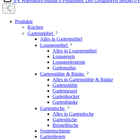
0 €
Warenkorb enthält 0 Positionen. Der Gesamtwert beträgt 0 €
Produkte
Küchen
Gartenmöbel
Alles in Gartenmöbel
Loungemöbel
Alles in Loungemöbel
Loungesets
Loungeelemente
Gartensofas
Gartenstühle & Bänke
Alles in Gartenstühle & Bänke
Gartenstühle
Gartensessel
Gartenhocker
Gartenbänke
Gartentische
Alles in Gartentische
Gartentische
Beistelltische
Sonnenschirme
Gartenliegen