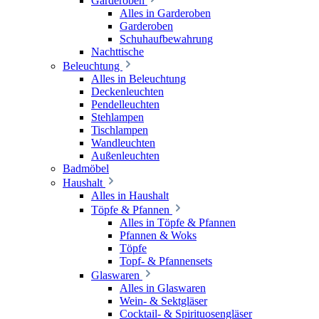
Garderoben
Alles in Garderoben
Garderoben
Schuhaufbewahrung
Nachttische
Beleuchtung
Alles in Beleuchtung
Deckenleuchten
Pendelleuchten
Stehlampen
Tischlampen
Wandleuchten
Außenleuchten
Badmöbel
Haushalt
Alles in Haushalt
Töpfe & Pfannen
Alles in Töpfe & Pfannen
Pfannen & Woks
Töpfe
Topf- & Pfannensets
Glaswaren
Alles in Glaswaren
Wein- & Sektgläser
Cocktail- & Spirituosengläser