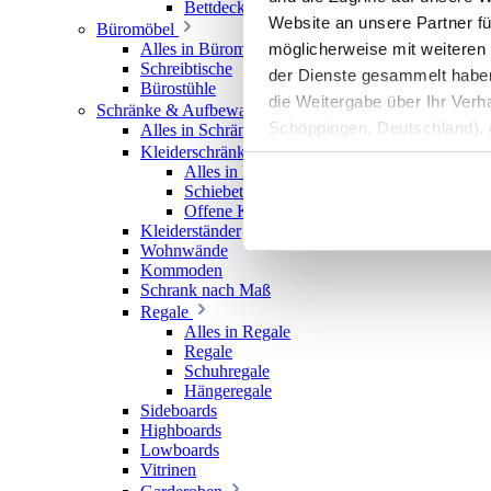
Bettdecken
Website an unsere Partner fü
Büromöbel
möglicherweise mit weiteren
Alles in Büromöbel
Schreibtische
der Dienste gesammelt haben. 
Bürostühle
die Weitergabe über Ihr Ver
Schränke & Aufbewahrung
Schöppingen, Deutschland), d
Alles in Schränke & Aufbewahrung
Kleiderschränke
Produktverbesserungen, Mark
Alles in Kleiderschränke
Schiebetürenschränke
Offene Kleiderschränke
Kleiderständer
Wohnwände
Kommoden
Schrank nach Maß
Regale
Alles in Regale
Regale
Schuhregale
Hängeregale
Sideboards
Highboards
Lowboards
Vitrinen