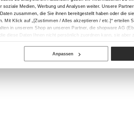
r soziale Medien, Werbung und Analysen weiter. Unsere Partner
 Daten zusammen, die Sie ihnen bereitgestellt haben oder die s
Mit Klick auf „[Zustimmen / Alles akzeptieren / etc.]“ erteilen Si
halten in unserem Shop an unseren Partner, die shopware AG (Eb
ie diese Daten Ihnen nicht persönlich zuordnen kann, sie aber
tverhaltensanalysen) verarbeiten darf.
Anpassen