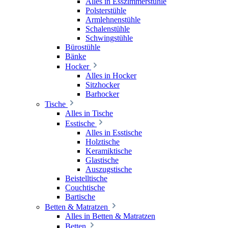
Alles in Esszimmerstühle
Polsterstühle
Armlehnenstühle
Schalenstühle
Schwingstühle
Bürostühle
Bänke
Hocker
Alles in Hocker
Sitzhocker
Barhocker
Tische
Alles in Tische
Esstische
Alles in Esstische
Holztische
Keramiktische
Glastische
Auszugstische
Beistelltische
Couchtische
Bartische
Betten & Matratzen
Alles in Betten & Matratzen
Betten