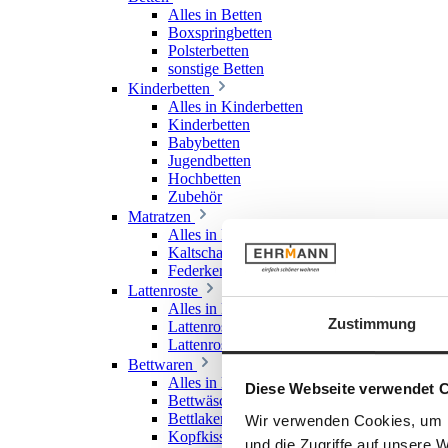
Alles in Betten
Boxspringbetten
Polsterbetten
sonstige Betten
Kinderbetten
Alles in Kinderbetten
Kinderbetten
Babybetten
Jugendbetten
Hochbetten
Zubehör
Matratzen
Alles in Matratzen
Kaltschaummatratzen
Federkernmatratzen
Lattenroste
Alles in Lattenroste
Zustimmung
Lattenroste starr
Lattenroste verstellbar
Bettwaren
Alles in Bettwaren
Diese Webseite verwendet 
Bettwäsche
Bettlaken & Spannlaken
Wir verwenden Cookies, um I
Kopfkissen
und die Zugriffe auf unsere 