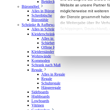
Bettdecken
Website an unsere Partner fü
Büromöbel
möglicherweise mit weiteren
Alles in Büromöbel
Schreibtische
der Dienste gesammelt haben. 
Bürostühle
die Weitergabe über Ihr Ver
Schränke & Aufbewahrung
Schöppingen, Deutschland), d
Alles in Schränke & Aufbewahrung
Kleiderschränke
Produktverbesserungen, Mark
Alles in Kleiderschränke
Schiebetürenschränke
Offene Kleiderschränke
Kleiderständer
Wohnwände
Kommoden
Schrank nach Maß
Regale
Alles in Regale
Regale
Schuhregale
Hängeregale
Sideboards
Highboards
Lowboards
Vitrinen