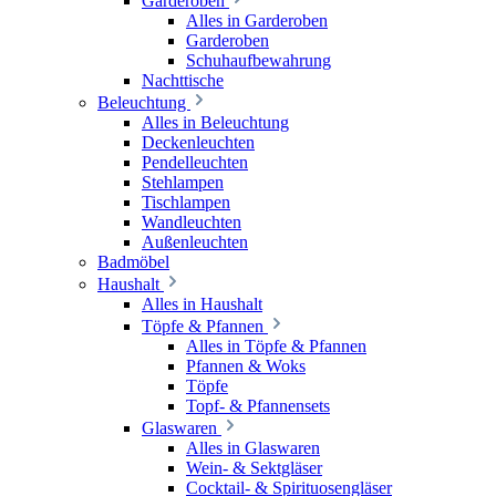
Garderoben
Alles in Garderoben
Garderoben
Schuhaufbewahrung
Nachttische
Beleuchtung
Alles in Beleuchtung
Deckenleuchten
Pendelleuchten
Stehlampen
Tischlampen
Wandleuchten
Außenleuchten
Badmöbel
Haushalt
Alles in Haushalt
Töpfe & Pfannen
Alles in Töpfe & Pfannen
Pfannen & Woks
Töpfe
Topf- & Pfannensets
Glaswaren
Alles in Glaswaren
Wein- & Sektgläser
Cocktail- & Spirituosengläser