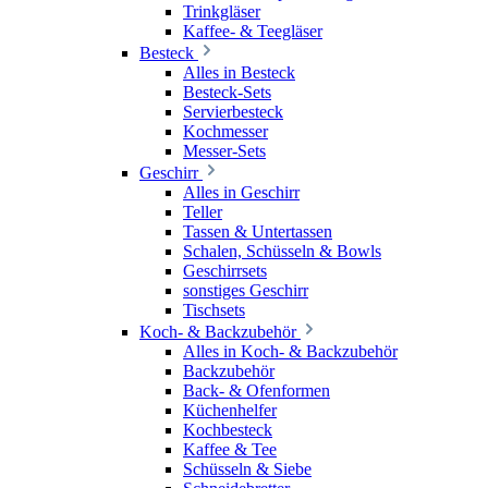
Trinkgläser
Kaffee- & Teegläser
Besteck
Alles in Besteck
Besteck-Sets
Servierbesteck
Kochmesser
Messer-Sets
Geschirr
Alles in Geschirr
Teller
Tassen & Untertassen
Schalen, Schüsseln & Bowls
Geschirrsets
sonstiges Geschirr
Tischsets
Koch- & Backzubehör
Alles in Koch- & Backzubehör
Backzubehör
Back- & Ofenformen
Küchenhelfer
Kochbesteck
Kaffee & Tee
Schüsseln & Siebe