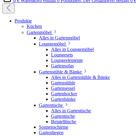
0 €
Warenkorb enthält 0 Positionen. Der Gesamtwert beträgt 0 €
Produkte
Küchen
Gartenmöbel
Alles in Gartenmöbel
Loungemöbel
Alles in Loungemöbel
Loungesets
Loungeelemente
Gartensofas
Gartenstühle & Bänke
Alles in Gartenstühle & Bänke
Gartenstühle
Gartensessel
Gartenhocker
Gartenbänke
Gartentische
Alles in Gartentische
Gartentische
Beistelltische
Sonnenschirme
Gartenliegen