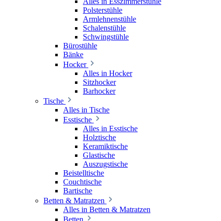
Alles in Esszimmerstühle
Polsterstühle
Armlehnenstühle
Schalenstühle
Schwingstühle
Bürostühle
Bänke
Hocker
Alles in Hocker
Sitzhocker
Barhocker
Tische
Alles in Tische
Esstische
Alles in Esstische
Holztische
Keramiktische
Glastische
Auszugstische
Beistelltische
Couchtische
Bartische
Betten & Matratzen
Alles in Betten & Matratzen
Betten