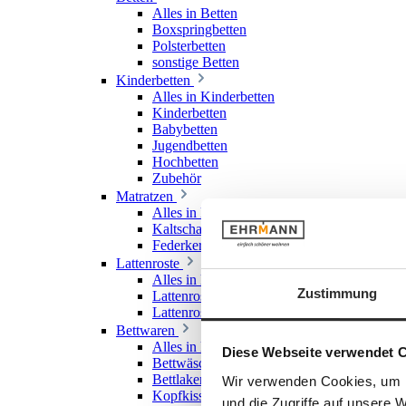
Alles in Betten
Boxspringbetten
Polsterbetten
sonstige Betten
Kinderbetten
Alles in Kinderbetten
Kinderbetten
Babybetten
Jugendbetten
Hochbetten
Zubehör
Matratzen
Alles in Matratzen
Kaltschaummatratzen
Federkernmatratzen
Lattenroste
Alles in Lattenroste
Zustimmung
Lattenroste starr
Lattenroste verstellbar
Bettwaren
Alles in Bettwaren
Diese Webseite verwendet 
Bettwäsche
Bettlaken & Spannlaken
Wir verwenden Cookies, um I
Kopfkissen
und die Zugriffe auf unsere 