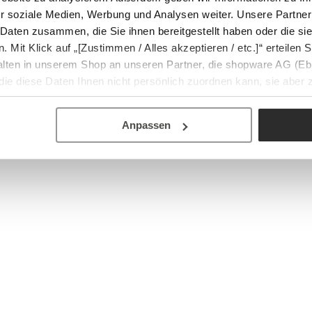
r soziale Medien, Werbung und Analysen weiter. Unsere Partner
 Daten zusammen, die Sie ihnen bereitgestellt haben oder die s
Mit Klick auf „[Zustimmen / Alles akzeptieren / etc.]“ erteilen Si
halten in unserem Shop an unseren Partner, die shopware AG (Eb
ie diese Daten Ihnen nicht persönlich zuordnen kann, sie aber
tverhaltensanalysen) verarbeiten darf.
Anpassen