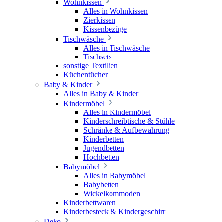
Wohnkissen
Alles in Wohnkissen
Zierkissen
Kissenbezüge
Tischwäsche
Alles in Tischwäsche
Tischsets
sonstige Textilien
Küchentücher
Baby & Kinder
Alles in Baby & Kinder
Kindermöbel
Alles in Kindermöbel
Kinderschreibtische & Stühle
Schränke & Aufbewahrung
Kinderbetten
Jugendbetten
Hochbetten
Babymöbel
Alles in Babymöbel
Babybetten
Wickelkommoden
Kinderbettwaren
Kinderbesteck & Kindergeschirr
Deko