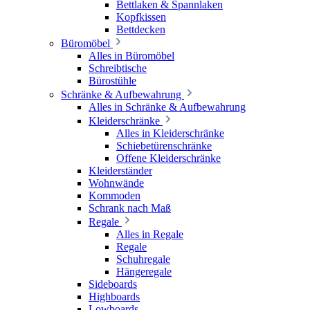
Bettlaken & Spannlaken
Kopfkissen
Bettdecken
Büromöbel
Alles in Büromöbel
Schreibtische
Bürostühle
Schränke & Aufbewahrung
Alles in Schränke & Aufbewahrung
Kleiderschränke
Alles in Kleiderschränke
Schiebetürenschränke
Offene Kleiderschränke
Kleiderständer
Wohnwände
Kommoden
Schrank nach Maß
Regale
Alles in Regale
Regale
Schuhregale
Hängeregale
Sideboards
Highboards
Lowboards