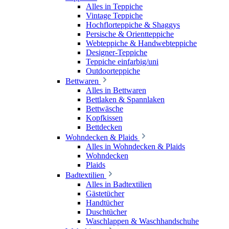
Alles in Teppiche
Vintage Teppiche
Hochflorteppiche & Shaggys
Persische & Orientteppiche
Webteppiche & Handwebteppiche
Designer-Teppiche
Teppiche einfarbig/uni
Outdoorteppiche
Bettwaren
Alles in Bettwaren
Bettlaken & Spannlaken
Bettwäsche
Kopfkissen
Bettdecken
Wohndecken & Plaids
Alles in Wohndecken & Plaids
Wohndecken
Plaids
Badtextilien
Alles in Badtextilien
Gästetücher
Handtücher
Duschtücher
Waschlappen & Waschhandschuhe