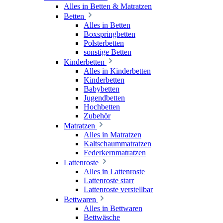
Alles in Betten & Matratzen
Betten
Alles in Betten
Boxspringbetten
Polsterbetten
sonstige Betten
Kinderbetten
Alles in Kinderbetten
Kinderbetten
Babybetten
Jugendbetten
Hochbetten
Zubehör
Matratzen
Alles in Matratzen
Kaltschaummatratzen
Federkernmatratzen
Lattenroste
Alles in Lattenroste
Lattenroste starr
Lattenroste verstellbar
Bettwaren
Alles in Bettwaren
Bettwäsche