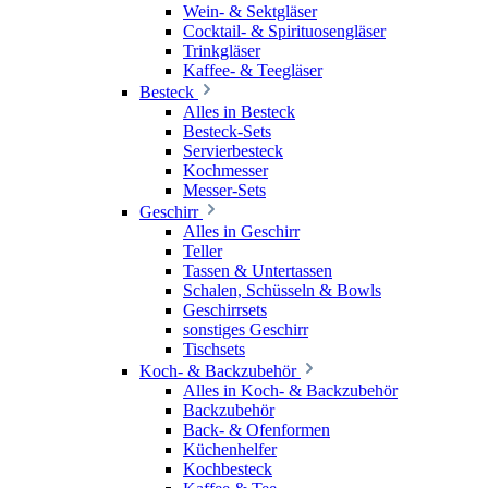
Wein- & Sektgläser
Cocktail- & Spirituosengläser
Trinkgläser
Kaffee- & Teegläser
Besteck
Alles in Besteck
Besteck-Sets
Servierbesteck
Kochmesser
Messer-Sets
Geschirr
Alles in Geschirr
Teller
Tassen & Untertassen
Schalen, Schüsseln & Bowls
Geschirrsets
sonstiges Geschirr
Tischsets
Koch- & Backzubehör
Alles in Koch- & Backzubehör
Backzubehör
Back- & Ofenformen
Küchenhelfer
Kochbesteck