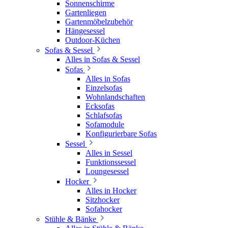
Sonnenschirme
Gartenliegen
Gartenmöbelzubehör
Hängesessel
Outdoor-Küchen
Sofas & Sessel
Alles in Sofas & Sessel
Sofas
Alles in Sofas
Einzelsofas
Wohnlandschaften
Ecksofas
Schlafsofas
Sofamodule
Konfigurierbare Sofas
Sessel
Alles in Sessel
Funktionssessel
Loungesessel
Hocker
Alles in Hocker
Sitzhocker
Sofahocker
Stühle & Bänke