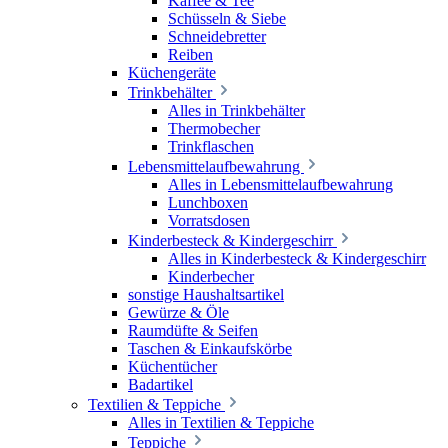
Kaffee & Tee
Schüsseln & Siebe
Schneidebretter
Reiben
Küchengeräte
Trinkbehälter
Alles in Trinkbehälter
Thermobecher
Trinkflaschen
Lebensmittelaufbewahrung
Alles in Lebensmittelaufbewahrung
Lunchboxen
Vorratsdosen
Kinderbesteck & Kindergeschirr
Alles in Kinderbesteck & Kindergeschirr
Kinderbecher
sonstige Haushaltsartikel
Gewürze & Öle
Raumdüfte & Seifen
Taschen & Einkaufskörbe
Küchentücher
Badartikel
Textilien & Teppiche
Alles in Textilien & Teppiche
Teppiche