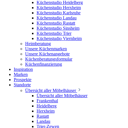
Küchenstudio Heidelberg
Küchenstudio Herxheim
Küchenstudio Karlsruhe
Küchenstudio Landau
Küchenstudio Rastatt
Küchenstudio Sinsheim
Küchenstudio Trier
Küchenstudio Viernheim
Heimberatung
Unsere Küchenmarken
Unsere Küchenangebote
Küchenberatungsformular
Küchenfinanzierung
Inspiration
Marken
Prospekte
Standorte
Übersicht aller Möbelhäuser
Übersicht aller Möbelhäuser
Frankenthal
Heidelberg
Herxheim
Rastatt
Landau
Trier-Zewen