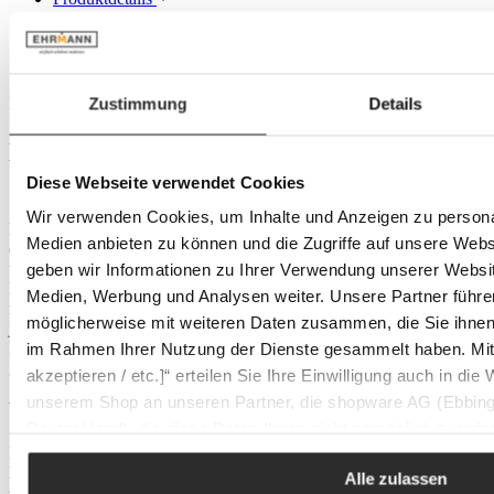
Versand
Bewertungen
Beschreibung
Zustimmung
Details
KAVE HOME Regalmodul LITTO -
Stilvolles Design für Ihr Zuhause
Diese Webseite verwendet Cookies
Wir verwenden Cookies, um Inhalte und Anzeigen zu personal
Entdecken Sie das elegante KAVE HOME Regalmodul LITTO,
Medien anbieten zu können und die Zugriffe auf unsere Web
das durch sein Walnussfurnier und die Konstruktion aus MDF
überzeugt. Dieses stilvolle Möbelstück bietet nicht nur zwei offene
geben wir Informationen zu Ihrer Verwendung unserer Websit
Regalfächer mit einer eleganten Kunststofftrennung, sondern passt
Medien, Werbung und Analysen weiter. Unsere Partner führe
mit seinen kompakten Maßen von etwa 101x38x30 cm perfekt in
möglicherweise mit weiteren Daten zusammen, die Sie ihnen b
jeden Wohnraum. Ein flexibles und erweiterbares Design ermöglicht
Ihnen, Ihr individuelles Regalsystem nach Ihren Vorstellungen zu
im Rahmen Ihrer Nutzung der Dienste gesammelt haben. Mit K
gestalten.
akzeptieren / etc.]“ erteilen Sie Ihre Einwilligung auch in die
unserem Shop an unseren Partner, die shopware AG (Ebbing
Vielseitige Einsatzmöglichkeiten
Deutschland), die diese Daten Ihnen nicht persönlich zuordn
Ideal für Wohnzimmer, Büros oder Essbereiche bietet das KAVE
Zwecken (z.B. Produktverbesserungen, Marktverhaltensanaly
HOME Regalmodul LITTO funktionalen Stauraum und eine
Alle zulassen
stilvolle Präsentationsfläche. Jedes Regalmodul ist mit einer