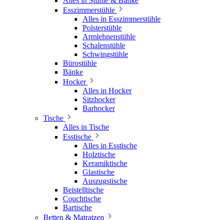
Alles in Stühle & Bänke
Esszimmerstühle
Alles in Esszimmerstühle
Polsterstühle
Armlehnenstühle
Schalenstühle
Schwingstühle
Bürostühle
Bänke
Hocker
Alles in Hocker
Sitzhocker
Barhocker
Tische
Alles in Tische
Esstische
Alles in Esstische
Holztische
Keramiktische
Glastische
Auszugstische
Beistelltische
Couchtische
Bartische
Betten & Matratzen