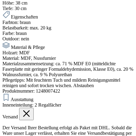
Höhe:
38 cm
Tiefe:
30 cm
Eigenschaften
Farbton:
braun
Belastbarkeit:
max. 20 kg
Farbe:
braun
Outdoor:
nein
Material & Pflege
Holzart:
MDF
Material:
MDF, Nussfurnier
Materialzusammensetzung:
ca. 71 % MDF E0 (mitteldichte
Faserplatte mit geringer Formaldehydemission, Klasse E0), ca. 20 %
Walnussfurnier, ca. 9 % Polyurethan
Pflegetipps:
Mit feuchtem Tuch und mildem Reinigungsmittel
reinigen und sofort trocken wischen. Abstauben
Produktnummer:
1248007422
Ausstattung
Inneneinteilung:
2 Regalfächer
Versand
Der Versand Ihrer Bestellung erfolgt als Paket mit DHL. Sobald die
Ware unser Lager verlässt, erhalten Sie eine Versandbestätigung per