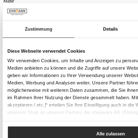
Maße
B 36 cm, H 47 cm, T 20 cm
B 52 cm, H 52 cm, T 20 cm
B 52 cm, H 60 cm, T 20 cm
B 60 cm, H 52 cm, T 20 cm
Zustimmung
Details
B 70 cm, H 60 cm, T 20 cm
Farbe:
offwhite
Diese Webseite verwendet Cookies
Wir verwenden Cookies, um Inhalte und Anzeigen zu personal
Medien anbieten zu können und die Zugriffe auf unsere Web
geben wir Informationen zu Ihrer Verwendung unserer Websit
Medien, Werbung und Analysen weiter. Unsere Partner führe
möglicherweise mit weiteren Daten zusammen, die Sie ihnen b
im Rahmen Ihrer Nutzung der Dienste gesammelt haben. Mit K
akzeptieren / etc.]“ erteilen Sie Ihre Einwilligung auch in die
unserem Shop an unseren Partner, die shopware AG (Ebbing
Deutschland), die diese Daten Ihnen nicht persönlich zuordn
Zwecken (z.B. Produktverbesserungen, Marktverhaltensanaly
Alle zulassen