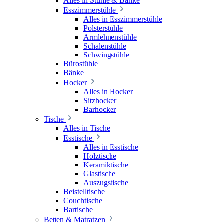
Alles in Stühle & Bänke
Esszimmerstühle
Alles in Esszimmerstühle
Polsterstühle
Armlehnenstühle
Schalenstühle
Schwingstühle
Bürostühle
Bänke
Hocker
Alles in Hocker
Sitzhocker
Barhocker
Tische
Alles in Tische
Esstische
Alles in Esstische
Holztische
Keramiktische
Glastische
Auszugstische
Beistelltische
Couchtische
Bartische
Betten & Matratzen