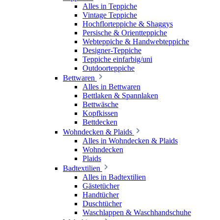
Alles in Teppiche
Vintage Teppiche
Hochflorteppiche & Shaggys
Persische & Orientteppiche
Webteppiche & Handwebteppiche
Designer-Teppiche
Teppiche einfarbig/uni
Outdoorteppiche
Bettwaren
Alles in Bettwaren
Bettlaken & Spannlaken
Bettwäsche
Kopfkissen
Bettdecken
Wohndecken & Plaids
Alles in Wohndecken & Plaids
Wohndecken
Plaids
Badtextilien
Alles in Badtextilien
Gästetücher
Handtücher
Duschtücher
Waschlappen & Waschhandschuhe