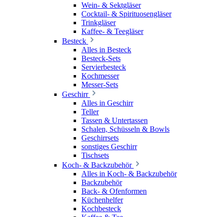
Wein- & Sektgläser
Cocktail- & Spirituosengläser
Trinkgläser
Kaffee- & Teegläser
Besteck
Alles in Besteck
Besteck-Sets
Servierbesteck
Kochmesser
Messer-Sets
Geschirr
Alles in Geschirr
Teller
Tassen & Untertassen
Schalen, Schüsseln & Bowls
Geschirrsets
sonstiges Geschirr
Tischsets
Koch- & Backzubehör
Alles in Koch- & Backzubehör
Backzubehör
Back- & Ofenformen
Küchenhelfer
Kochbesteck