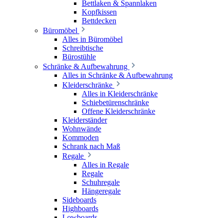
Bettlaken & Spannlaken
Kopfkissen
Bettdecken
Büromöbel
Alles in Büromöbel
Schreibtische
Bürostühle
Schränke & Aufbewahrung
Alles in Schränke & Aufbewahrung
Kleiderschränke
Alles in Kleiderschränke
Schiebetürenschränke
Offene Kleiderschränke
Kleiderständer
Wohnwände
Kommoden
Schrank nach Maß
Regale
Alles in Regale
Regale
Schuhregale
Hängeregale
Sideboards
Highboards
Lowboards