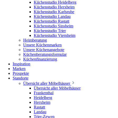
Küchenstudio Heidelberg
Küchenstudio Herxheim
Küchenstudio Karlsruhe
Küchenstudio Landau
Küchenstudio Rastatt
Küchenstudio Sinsheim
Küchenstudio Trier
Küchenstudio Viernheim
Heimberatung
Unsere Küchenmarken
Unsere Küchenangebote
Küchenberatungsformular
Küchenfinanzierung
Inspiration
Marken
Prospekte
Standorte
Übersicht aller Möbelhäuser
Übersicht aller Möbelhäuser
Frankenthal
Heidelberg
Herxheim
Rastatt
Landau
Trier-Zewen