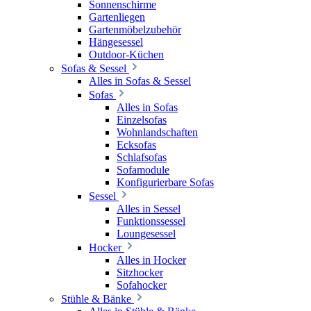
Sonnenschirme
Gartenliegen
Gartenmöbelzubehör
Hängesessel
Outdoor-Küchen
Sofas & Sessel
Alles in Sofas & Sessel
Sofas
Alles in Sofas
Einzelsofas
Wohnlandschaften
Ecksofas
Schlafsofas
Sofamodule
Konfigurierbare Sofas
Sessel
Alles in Sessel
Funktionssessel
Loungesessel
Hocker
Alles in Hocker
Sitzhocker
Sofahocker
Stühle & Bänke