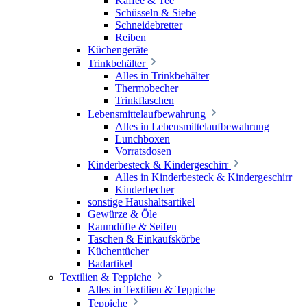
Kaffee & Tee
Schüsseln & Siebe
Schneidebretter
Reiben
Küchengeräte
Trinkbehälter
Alles in Trinkbehälter
Thermobecher
Trinkflaschen
Lebensmittelaufbewahrung
Alles in Lebensmittelaufbewahrung
Lunchboxen
Vorratsdosen
Kinderbesteck & Kindergeschirr
Alles in Kinderbesteck & Kindergeschirr
Kinderbecher
sonstige Haushaltsartikel
Gewürze & Öle
Raumdüfte & Seifen
Taschen & Einkaufskörbe
Küchentücher
Badartikel
Textilien & Teppiche
Alles in Textilien & Teppiche
Teppiche