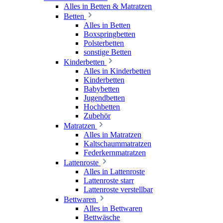
Alles in Betten & Matratzen
Betten
Alles in Betten
Boxspringbetten
Polsterbetten
sonstige Betten
Kinderbetten
Alles in Kinderbetten
Kinderbetten
Babybetten
Jugendbetten
Hochbetten
Zubehör
Matratzen
Alles in Matratzen
Kaltschaummatratzen
Federkernmatratzen
Lattenroste
Alles in Lattenroste
Lattenroste starr
Lattenroste verstellbar
Bettwaren
Alles in Bettwaren
Bettwäsche