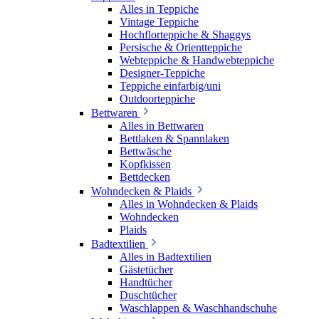
Alles in Teppiche
Vintage Teppiche
Hochflorteppiche & Shaggys
Persische & Orientteppiche
Webteppiche & Handwebteppiche
Designer-Teppiche
Teppiche einfarbig/uni
Outdoorteppiche
Bettwaren
Alles in Bettwaren
Bettlaken & Spannlaken
Bettwäsche
Kopfkissen
Bettdecken
Wohndecken & Plaids
Alles in Wohndecken & Plaids
Wohndecken
Plaids
Badtextilien
Alles in Badtextilien
Gästetücher
Handtücher
Duschtücher
Waschlappen & Waschhandschuhe