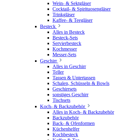
Wein- & Sektgläser
Cocktail- & Spirituosengläser
Trinkgläser
Kaffee- & Teegläser
Besteck
Alles in Besteck
Besteck-Sets
Servierbesteck
Kochmesser
Messer-Sets
Geschirr
Alles in Geschirr
Teller
Tassen & Untertassen
Schalen, Schüsseln & Bowls
Geschirrsets
sonstiges Geschirr
Tischsets
Koch- & Backzubehör
Alles in Koch- & Backzubehör
Backzubehör
Back- & Ofenformen
Küchenhelfer
Kochbesteck