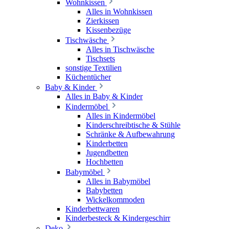
Wohnkissen
Alles in Wohnkissen
Zierkissen
Kissenbezüge
Tischwäsche
Alles in Tischwäsche
Tischsets
sonstige Textilien
Küchentücher
Baby & Kinder
Alles in Baby & Kinder
Kindermöbel
Alles in Kindermöbel
Kinderschreibtische & Stühle
Schränke & Aufbewahrung
Kinderbetten
Jugendbetten
Hochbetten
Babymöbel
Alles in Babymöbel
Babybetten
Wickelkommoden
Kinderbettwaren
Kinderbesteck & Kindergeschirr
Deko