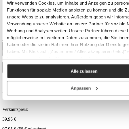
Wir verwenden Cookies, um Inhalte und Anzeigen zu persona
Funktionen für soziale Medien anbieten zu können und die Zug
unsere Website zu analysieren. Außerdem geben wir Informat
Verwendung unserer Website an unsere Partner für soziale 
Werbung und Analysen weiter. Unsere Partner führen diese 
möglicherweise mit weiteren Daten zusammen, die Sie ihnen 
haben oder die sie im Rahmen Ihrer Nutzung der Dienste g
haben. Mit Klick auf „[Zustimmen / Alles akzeptieren / etc.]“ e
Einwilligung auch in die Weitergabe über Ihr Verhalten in u
Auf Lager
unseren Partner, die shopware AG (Ebbinghoff 10, 48624 Sc
Alle zulassen
Deutschland), die diese Daten Ihnen nicht persönlich zuordn
aber zu eigenen Zwecken (z.B. Produktverbesserungen,
JUST LIGHT Deckenleuchte
Marktverhaltensanalysen) verarbeiten darf.
Anpassen
FLAT
Verkaufspreis:
39,95 €
97,95 €
(58 € günstiger)