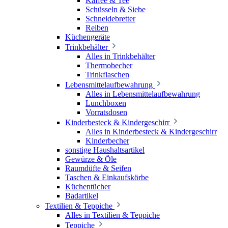
Kaffee & Tee
Schüsseln & Siebe
Schneidebretter
Reiben
Küchengeräte
Trinkbehälter
Alles in Trinkbehälter
Thermobecher
Trinkflaschen
Lebensmittelaufbewahrung
Alles in Lebensmittelaufbewahrung
Lunchboxen
Vorratsdosen
Kinderbesteck & Kindergeschirr
Alles in Kinderbesteck & Kindergeschirr
Kinderbecher
sonstige Haushaltsartikel
Gewürze & Öle
Raumdüfte & Seifen
Taschen & Einkaufskörbe
Küchentücher
Badartikel
Textilien & Teppiche
Alles in Textilien & Teppiche
Teppiche