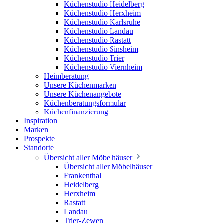
Küchenstudio Heidelberg
Küchenstudio Herxheim
Küchenstudio Karlsruhe
Küchenstudio Landau
Küchenstudio Rastatt
Küchenstudio Sinsheim
Küchenstudio Trier
Küchenstudio Viernheim
Heimberatung
Unsere Küchenmarken
Unsere Küchenangebote
Küchenberatungsformular
Küchenfinanzierung
Inspiration
Marken
Prospekte
Standorte
Übersicht aller Möbelhäuser
Übersicht aller Möbelhäuser
Frankenthal
Heidelberg
Herxheim
Rastatt
Landau
Trier-Zewen