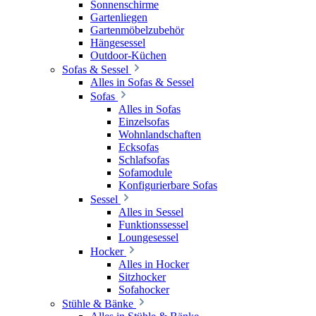
Sonnenschirme
Gartenliegen
Gartenmöbelzubehör
Hängesessel
Outdoor-Küchen
Sofas & Sessel
Alles in Sofas & Sessel
Sofas
Alles in Sofas
Einzelsofas
Wohnlandschaften
Ecksofas
Schlafsofas
Sofamodule
Konfigurierbare Sofas
Sessel
Alles in Sessel
Funktionssessel
Loungesessel
Hocker
Alles in Hocker
Sitzhocker
Sofahocker
Stühle & Bänke