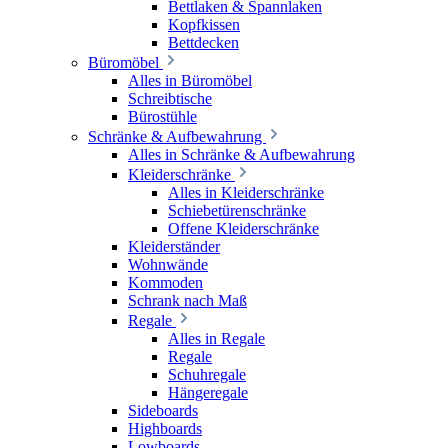
Bettlaken & Spannlaken
Kopfkissen
Bettdecken
Büromöbel
Alles in Büromöbel
Schreibtische
Bürostühle
Schränke & Aufbewahrung
Alles in Schränke & Aufbewahrung
Kleiderschränke
Alles in Kleiderschränke
Schiebetürenschränke
Offene Kleiderschränke
Kleiderständer
Wohnwände
Kommoden
Schrank nach Maß
Regale
Alles in Regale
Regale
Schuhregale
Hängeregale
Sideboards
Highboards
Lowboards