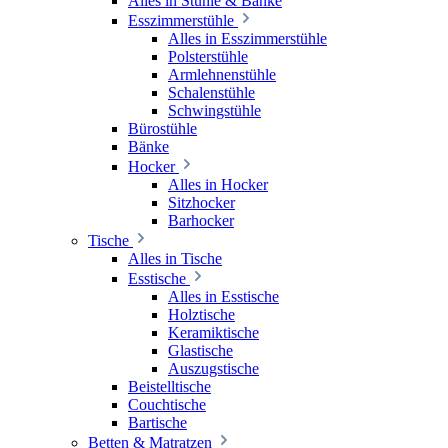
Alles in Stühle & Bänke
Esszimmerstühle
Alles in Esszimmerstühle
Polsterstühle
Armlehnenstühle
Schalenstühle
Schwingstühle
Bürostühle
Bänke
Hocker
Alles in Hocker
Sitzhocker
Barhocker
Tische
Alles in Tische
Esstische
Alles in Esstische
Holztische
Keramiktische
Glastische
Auszugstische
Beistelltische
Couchtische
Bartische
Betten & Matratzen