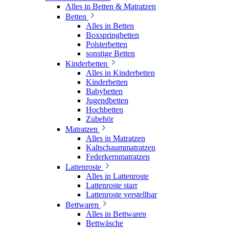
Alles in Betten & Matratzen
Betten
Alles in Betten
Boxspringbetten
Polsterbetten
sonstige Betten
Kinderbetten
Alles in Kinderbetten
Kinderbetten
Babybetten
Jugendbetten
Hochbetten
Zubehör
Matratzen
Alles in Matratzen
Kaltschaummatratzen
Federkernmatratzen
Lattenroste
Alles in Lattenroste
Lattenroste starr
Lattenroste verstellbar
Bettwaren
Alles in Bettwaren
Bettwäsche