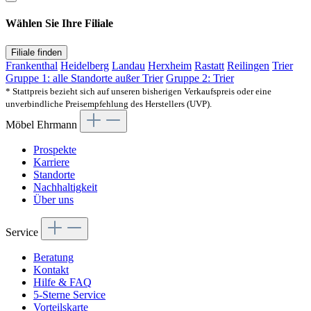
Wählen Sie Ihre Filiale
Filiale finden
Frankenthal
Heidelberg
Landau
Herxheim
Rastatt
Reilingen
Trier
Gruppe 1: alle Standorte außer Trier
Gruppe 2: Trier
* Stattpreis bezieht sich auf unseren bisherigen Verkaufspreis oder eine
unverbindliche Preisempfehlung des Herstellers (UVP).
Möbel Ehrmann
Prospekte
Karriere
Standorte
Nachhaltigkeit
Über uns
Service
Beratung
Kontakt
Hilfe & FAQ
5-Sterne Service
Vorteilskarte