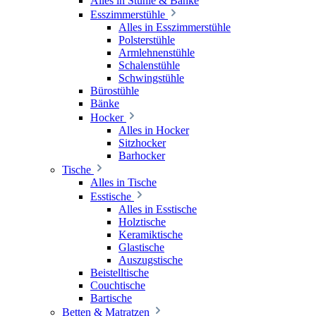
Alles in Stühle & Bänke
Esszimmerstühle
Alles in Esszimmerstühle
Polsterstühle
Armlehnenstühle
Schalenstühle
Schwingstühle
Bürostühle
Bänke
Hocker
Alles in Hocker
Sitzhocker
Barhocker
Tische
Alles in Tische
Esstische
Alles in Esstische
Holztische
Keramiktische
Glastische
Auszugstische
Beistelltische
Couchtische
Bartische
Betten & Matratzen