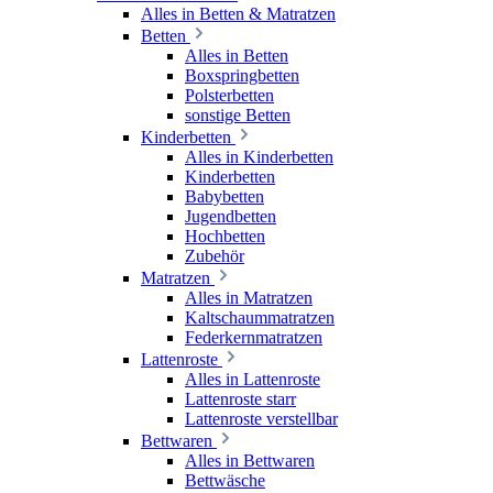
Alles in Betten & Matratzen
Betten
Alles in Betten
Boxspringbetten
Polsterbetten
sonstige Betten
Kinderbetten
Alles in Kinderbetten
Kinderbetten
Babybetten
Jugendbetten
Hochbetten
Zubehör
Matratzen
Alles in Matratzen
Kaltschaummatratzen
Federkernmatratzen
Lattenroste
Alles in Lattenroste
Lattenroste starr
Lattenroste verstellbar
Bettwaren
Alles in Bettwaren
Bettwäsche