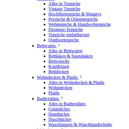
Alles in Teppiche
Vintage Teppiche
Hochflorteppiche & Shaggys
Persische & Orientteppiche
Webteppiche & Handwebteppiche
Designer-Teppiche
Teppiche einfarbig/uni
Outdoorteppiche
Bettwaren
Alles in Bettwaren
Bettlaken & Spannlaken
Bettwäsche
Kopfkissen
Bettdecken
Wohndecken & Plaids
Alles in Wohndecken & Plaids
Wohndecken
Plaids
Badtextilien
Alles in Badtextilien
Gästetücher
Handtücher
Duschtücher
Waschlappen & Waschhandschuhe