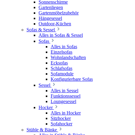
Sonnenschirme
Gartenliegen
Gartenmöbelzubehör
Hängesessel
Outdoor-Küchen
Sofas & Sessel
Alles in Sofas & Sessel
Sofas
Alles in Sofas
Einzelsofas
Wohnlandschaften
Ecksofas
Schlafsofas
Sofamodule
Konfigurierbare Sofas
Sessel
Alles in Sessel
Funktionssessel
Loungesessel
Hocker
Alles in Hocker
Sitzhocker
Sofahocker
Stühle & Bänke