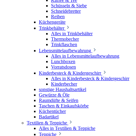
Kaffee & Tee
Schüsseln & Siebe
Schneidebretter
Reiben
Küchengeräte
Trinkbehälter
Alles in Trinkbehälter
Thermobecher
Trinkflaschen
Lebensmittelaufbewahrung
Alles in Lebensmittelaufbewahrung
Lunchboxen
Vorratsdosen
Kinderbesteck & Kindergeschirr
Alles in Kinderbesteck & Kindergeschirr
Kinderbecher
sonstige Haushaltsartikel
Gewürze & Öle
Raumdüfte & Seifen
Taschen & Einkaufskörbe
Küchentücher
Badartikel
Textilien & Teppiche
Alles in Textilien & Teppiche
Teppiche