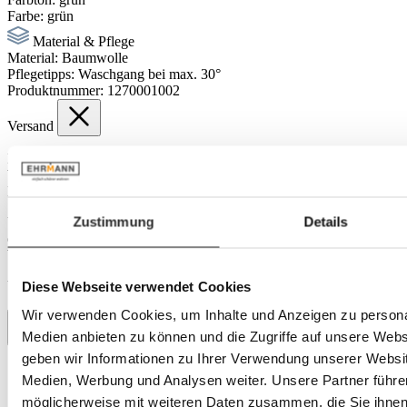
Farbe:
grün
Material & Pflege
Material:
Baumwolle
Pflegetipps:
Waschgang bei max. 30°
Produktnummer:
1270001002
Versand
Der Versand Ihrer Bestellung erfolgt als Paket mit DHL. Sobald die
Ware unser Lager verlässt, erhalten Sie eine Versandbestätigung per
E-Mail inklusive Sendungsverfolgung.
Zustimmung
Details
Über die Sendungsverfolgung können Sie Ihre Lieferung jederzeit
online verfolgen und bei Bedarf Zustelloptionen wie
Wunschzustelltag oder Lieferung an einen Nachbarn festlegen.
Diese Webseite verwendet Cookies
Versandkosten: 7,95 €
Wir verwenden Cookies, um Inhalte und Anzeigen zu personal
Medien anbieten zu können und die Zugriffe auf unsere Web
geben wir Informationen zu Ihrer Verwendung unserer Websit
Medien, Werbung und Analysen weiter. Unsere Partner führe
Mehr Produkte aus dieser Serie entdecken
möglicherweise mit weiteren Daten zusammen, die Sie ihnen b