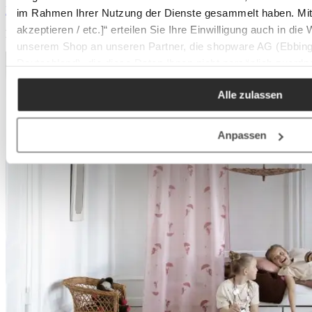
Produktgalerie überspringen
im Rahmen Ihrer Nutzung der Dienste gesammelt haben. Mit K
akzeptieren / etc.]“ erteilen Sie Ihre Einwilligung auch in die
Mehr Produkte aus dieser Serie entdecken
unserem Shop an unseren Partner, die shopware AG (Ebbing
Deutschland), die diese Daten Ihnen nicht persönlich zuordn
Zwecken (z.B. Produktverbesserungen, Marktverhaltensanaly
Alle zulassen
Anpassen