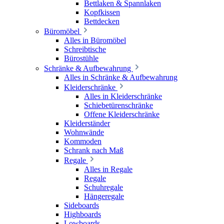
Bettlaken & Spannlaken
Kopfkissen
Bettdecken
Büromöbel
Alles in Büromöbel
Schreibtische
Bürostühle
Schränke & Aufbewahrung
Alles in Schränke & Aufbewahrung
Kleiderschränke
Alles in Kleiderschränke
Schiebetürenschränke
Offene Kleiderschränke
Kleiderständer
Wohnwände
Kommoden
Schrank nach Maß
Regale
Alles in Regale
Regale
Schuhregale
Hängeregale
Sideboards
Highboards
Lowboards