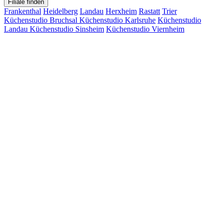
Filiale finden
Frankenthal
Heidelberg
Landau
Herxheim
Rastatt
Trier
Küchenstudio Bruchsal
Küchenstudio Karlsruhe
Küchenstudio
Landau
Küchenstudio Sinsheim
Küchenstudio Viernheim