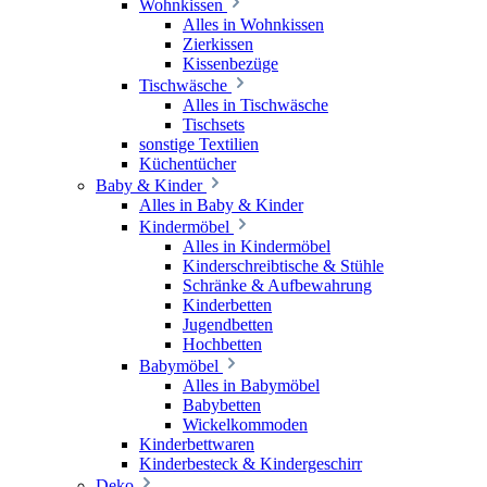
Wohnkissen
Alles in Wohnkissen
Zierkissen
Kissenbezüge
Tischwäsche
Alles in Tischwäsche
Tischsets
sonstige Textilien
Küchentücher
Baby & Kinder
Alles in Baby & Kinder
Kindermöbel
Alles in Kindermöbel
Kinderschreibtische & Stühle
Schränke & Aufbewahrung
Kinderbetten
Jugendbetten
Hochbetten
Babymöbel
Alles in Babymöbel
Babybetten
Wickelkommoden
Kinderbettwaren
Kinderbesteck & Kindergeschirr
Deko