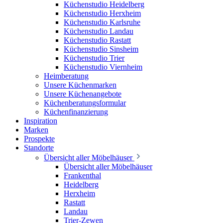
Küchenstudio Heidelberg
Küchenstudio Herxheim
Küchenstudio Karlsruhe
Küchenstudio Landau
Küchenstudio Rastatt
Küchenstudio Sinsheim
Küchenstudio Trier
Küchenstudio Viernheim
Heimberatung
Unsere Küchenmarken
Unsere Küchenangebote
Küchenberatungsformular
Küchenfinanzierung
Inspiration
Marken
Prospekte
Standorte
Übersicht aller Möbelhäuser
Übersicht aller Möbelhäuser
Frankenthal
Heidelberg
Herxheim
Rastatt
Landau
Trier-Zewen