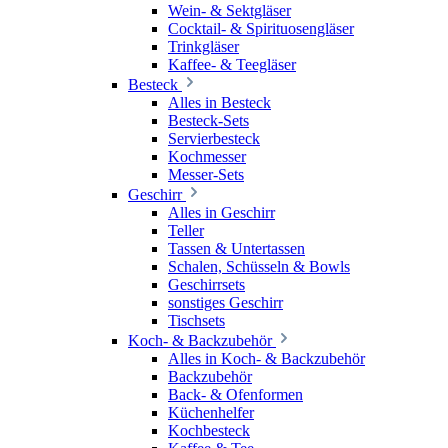
Wein- & Sektgläser
Cocktail- & Spirituosengläser
Trinkgläser
Kaffee- & Teegläser
Besteck
Alles in Besteck
Besteck-Sets
Servierbesteck
Kochmesser
Messer-Sets
Geschirr
Alles in Geschirr
Teller
Tassen & Untertassen
Schalen, Schüsseln & Bowls
Geschirrsets
sonstiges Geschirr
Tischsets
Koch- & Backzubehör
Alles in Koch- & Backzubehör
Backzubehör
Back- & Ofenformen
Küchenhelfer
Kochbesteck