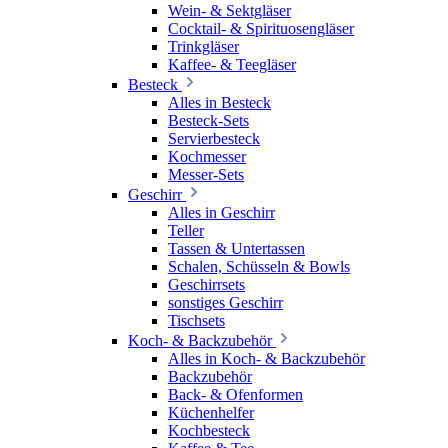
Wein- & Sektgläser
Cocktail- & Spirituosengläser
Trinkgläser
Kaffee- & Teegläser
Besteck
Alles in Besteck
Besteck-Sets
Servierbesteck
Kochmesser
Messer-Sets
Geschirr
Alles in Geschirr
Teller
Tassen & Untertassen
Schalen, Schüsseln & Bowls
Geschirrsets
sonstiges Geschirr
Tischsets
Koch- & Backzubehör
Alles in Koch- & Backzubehör
Backzubehör
Back- & Ofenformen
Küchenhelfer
Kochbesteck