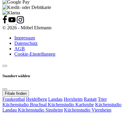
© 2026 - Möbel Ehrmann
Impressum
Datenschutz
AGB
Cookie-Einstellungen
Standort wählen
Filiale finden
Frankenthal
Heidelberg
Landau
Herxheim
Rastatt
Trier
Küchenstudio Bruchsal
Küchenstudio Karlsruhe
Küchenstudio
Landau
Küchenstudio Sinsheim
Küchenstudio Viernheim