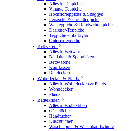
Alles in Teppiche
Vintage Teppiche
Hochflorteppiche & Shaggys
Persische & Orientteppiche
Webteppiche & Handwebteppiche
Designer-Teppiche
Teppiche einfarbig/uni
Outdoorteppiche
Bettwaren
Alles in Bettwaren
Bettlaken & Spannlaken
Bettwäsche
Kopfkissen
Bettdecken
Wohndecken & Plaids
Alles in Wohndecken & Plaids
Wohndecken
Plaids
Badtextilien
Alles in Badtextilien
Gästetücher
Handtücher
Duschtücher
Waschlappen & Waschhandschuhe