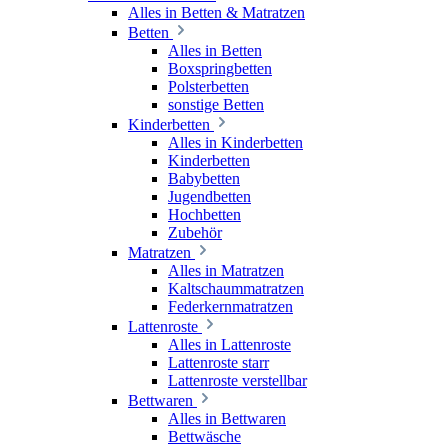
Alles in Betten & Matratzen
Betten
Alles in Betten
Boxspringbetten
Polsterbetten
sonstige Betten
Kinderbetten
Alles in Kinderbetten
Kinderbetten
Babybetten
Jugendbetten
Hochbetten
Zubehör
Matratzen
Alles in Matratzen
Kaltschaummatratzen
Federkernmatratzen
Lattenroste
Alles in Lattenroste
Lattenroste starr
Lattenroste verstellbar
Bettwaren
Alles in Bettwaren
Bettwäsche