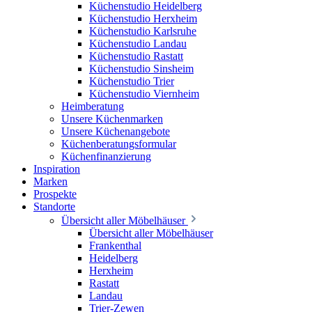
Küchenstudio Heidelberg
Küchenstudio Herxheim
Küchenstudio Karlsruhe
Küchenstudio Landau
Küchenstudio Rastatt
Küchenstudio Sinsheim
Küchenstudio Trier
Küchenstudio Viernheim
Heimberatung
Unsere Küchenmarken
Unsere Küchenangebote
Küchenberatungsformular
Küchenfinanzierung
Inspiration
Marken
Prospekte
Standorte
Übersicht aller Möbelhäuser
Übersicht aller Möbelhäuser
Frankenthal
Heidelberg
Herxheim
Rastatt
Landau
Trier-Zewen