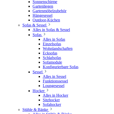
Sonnenschirme
Gartenliegen
Gartenmöbelzubehör
Hängesessel
Outdoor-Küchen
Sofas & Sessel
Alles in Sofas & Sessel
Sofas
Alles in Sofas
Einzelsofas
Wohnlandschaften
Ecksofas
Schlafsofas
Sofamodule
Konfigurierbare Sofas
Sessel
Alles in Sessel
Funktionssessel
Loungesessel
Hocker
Alles in Hocker
Sitzhocker
Sofahocker
Stühle & Bänke