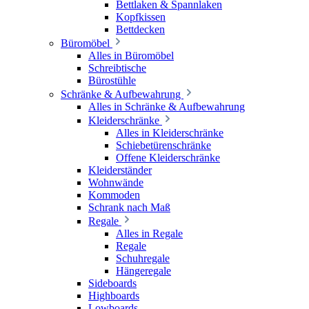
Bettlaken & Spannlaken
Kopfkissen
Bettdecken
Büromöbel
Alles in Büromöbel
Schreibtische
Bürostühle
Schränke & Aufbewahrung
Alles in Schränke & Aufbewahrung
Kleiderschränke
Alles in Kleiderschränke
Schiebetürenschränke
Offene Kleiderschränke
Kleiderständer
Wohnwände
Kommoden
Schrank nach Maß
Regale
Alles in Regale
Regale
Schuhregale
Hängeregale
Sideboards
Highboards
Lowboards