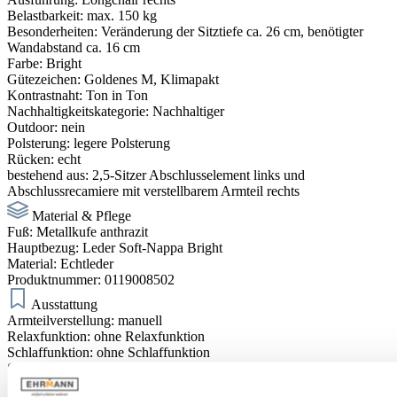
Belastbarkeit:
max. 150 kg
Besonderheiten:
Veränderung der Sitztiefe ca. 26 cm, benötigter
Wandabstand ca. 16 cm
Farbe:
Bright
Gütezeichen:
Goldenes M
, Klimapakt
Kontrastnaht:
Ton in Ton
Nachhaltigkeitskategorie:
Nachhaltiger
Outdoor:
nein
Polsterung:
legere Polsterung
Rücken:
echt
bestehend aus:
2,5-Sitzer Abschlusselement links und
Abschlussrecamiere mit verstellbarem Armteil rechts
Material & Pflege
Fuß:
Metallkufe anthrazit
Hauptbezug:
Leder Soft-Nappa Bright
Material:
Echtleder
Produktnummer:
0119008502
Ausstattung
Armteilverstellung:
manuell
Relaxfunktion:
ohne Relaxfunktion
Schlaffunktion:
ohne Schlaffunktion
Sitztiefenverstellung:
mit Sitztiefenverstellung
Sitzvorzug:
ohne Sitzvorzug