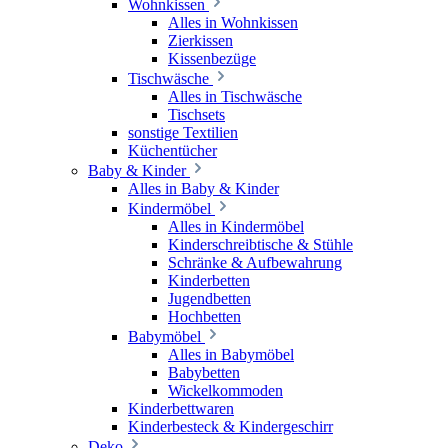
Wohnkissen
Alles in Wohnkissen
Zierkissen
Kissenbezüge
Tischwäsche
Alles in Tischwäsche
Tischsets
sonstige Textilien
Küchentücher
Baby & Kinder
Alles in Baby & Kinder
Kindermöbel
Alles in Kindermöbel
Kinderschreibtische & Stühle
Schränke & Aufbewahrung
Kinderbetten
Jugendbetten
Hochbetten
Babymöbel
Alles in Babymöbel
Babybetten
Wickelkommoden
Kinderbettwaren
Kinderbesteck & Kindergeschirr
Deko