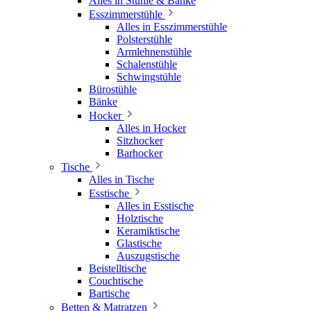
Alles in Stühle & Bänke
Esszimmerstühle
Alles in Esszimmerstühle
Polsterstühle
Armlehnenstühle
Schalenstühle
Schwingstühle
Bürostühle
Bänke
Hocker
Alles in Hocker
Sitzhocker
Barhocker
Tische
Alles in Tische
Esstische
Alles in Esstische
Holztische
Keramiktische
Glastische
Auszugstische
Beistelltische
Couchtische
Bartische
Betten & Matratzen