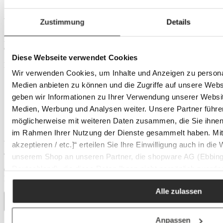
Stauraum:
ohne Stauraum
Versand
Zustimmung
Details
Die Lieferung großer Möbelstücke erfolgt mit der DHL-Spedition
oder mit unserer eigenen Lieferflotte.
Diese Webseite verwendet Cookies
Ihre Vorteile:
Wir verwenden Cookies, um Inhalte und Anzeigen zu personal
Lieferung durch qualifizierte 2-Mann-Teams bis zum
Medien anbieten zu können und die Zugriffe auf unsere Web
Wunschort, sofern räumlich möglich.
geben wir Informationen zu Ihrer Verwendung unserer Websit
Telefonische Terminabstimmung vor der Lieferung
Medien, Werbung und Analysen weiter. Unsere Partner führe
Mögliche Lieferzeiträume von Montag bis Freitag
Optional zubuchbare Montage gegen Aufpreis (über unser
möglicherweise mit weiteren Daten zusammen, die Sie ihnen b
Serviceteam)
im Rahmen Ihrer Nutzung der Dienste gesammelt haben. Mit K
Versandkosten: Kostenlos innerhalb unseres Liefergebietes / 49,95 €
akzeptieren / etc.]“ erteilen Sie Ihre Einwilligung auch in die
außerhalb unseres Liefergebietes.
unserem Shop an unseren Partner, die shopware AG (Ebbing
Deutschland), die diese Daten Ihnen nicht persönlich zuordn
Ob Ihre Adresse im Liefergebiet liegt, wird automatisch über Ihre
Postleitzahl im Warenkorb geprüft.
Zwecken (z.B. Produktverbesserungen, Marktverhaltensanaly
Alle zulassen
Anpassen