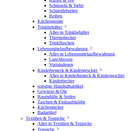
Kaffee & Tee
Schüsseln & Siebe
Schneidebretter
Reiben
Küchengeräte
Trinkbehälter
Alles in Trinkbehälter
Thermobecher
Trinkflaschen
Lebensmittelaufbewahrung
Alles in Lebensmittelaufbewahrung
Lunchboxen
Vorratsdosen
Kinderbesteck & Kindergeschirr
Alles in Kinderbesteck & Kindergeschirr
Kinderbecher
sonstige Haushaltsartikel
Gewürze & Öle
Raumdüfte & Seifen
Taschen & Einkaufskörbe
Küchentücher
Badartikel
Textilien & Teppiche
Alles in Textilien & Teppiche
Teppiche