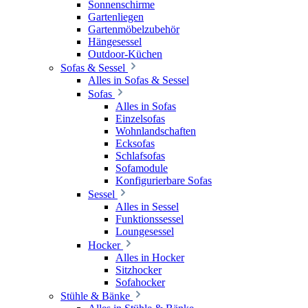
Sonnenschirme
Gartenliegen
Gartenmöbelzubehör
Hängesessel
Outdoor-Küchen
Sofas & Sessel
Alles in Sofas & Sessel
Sofas
Alles in Sofas
Einzelsofas
Wohnlandschaften
Ecksofas
Schlafsofas
Sofamodule
Konfigurierbare Sofas
Sessel
Alles in Sessel
Funktionssessel
Loungesessel
Hocker
Alles in Hocker
Sitzhocker
Sofahocker
Stühle & Bänke