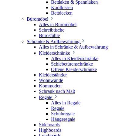
Bettlaken & Spannlaken
Kopfkissen
Bettdecken
Büromöbel
Alles in Büromöbel
Schreibtische
Bürostühle
Schränke & Aufbewahrung
Alles in Schränke & Aufbewahrung
Kleiderschränke
Alles in Kleiderschränke
Schiebetürenschränke
Offene Kleiderschränke
Kleiderständer
Wohnwände
Kommoden
Schrank nach Maß
Regale
Alles in Regale
Regale
Schuhregale
Hängeregale
Sideboards
Highboards
Lowboards