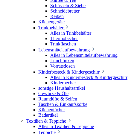
Kaffee & Tee
Schüsseln & Siebe
Schneidebretter
Reiben
Küchengeräte
Trinkbehälter
Alles in Trinkbehälter
Thermobecher
Trinkflaschen
Lebensmittelaufbewahrung
Alles in Lebensmittelaufbewahrung
Lunchboxen
Vorratsdosen
Kinderbesteck & Kindergeschirr
Alles in Kinderbesteck & Kindergeschirr
Kinderbecher
sonstige Haushaltsartikel
Gewürze & Öle
Raumdüfte & Seifen
Taschen & Einkaufskörbe
Küchentücher
Badartikel
Textilien & Teppiche
Alles in Textilien & Teppiche
Teppiche