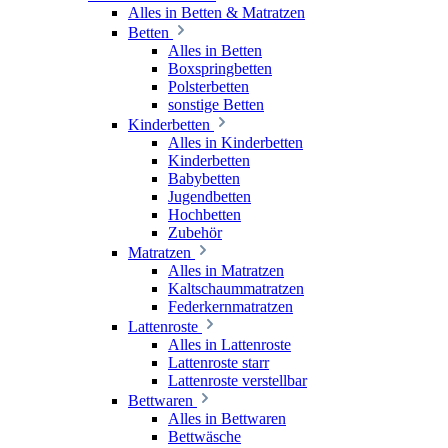
Alles in Betten & Matratzen
Betten
Alles in Betten
Boxspringbetten
Polsterbetten
sonstige Betten
Kinderbetten
Alles in Kinderbetten
Kinderbetten
Babybetten
Jugendbetten
Hochbetten
Zubehör
Matratzen
Alles in Matratzen
Kaltschaummatratzen
Federkernmatratzen
Lattenroste
Alles in Lattenroste
Lattenroste starr
Lattenroste verstellbar
Bettwaren
Alles in Bettwaren
Bettwäsche