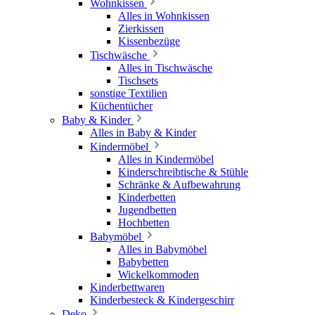
Wohnkissen
Alles in Wohnkissen
Zierkissen
Kissenbezüge
Tischwäsche
Alles in Tischwäsche
Tischsets
sonstige Textilien
Küchentücher
Baby & Kinder
Alles in Baby & Kinder
Kindermöbel
Alles in Kindermöbel
Kinderschreibtische & Stühle
Schränke & Aufbewahrung
Kinderbetten
Jugendbetten
Hochbetten
Babymöbel
Alles in Babymöbel
Babybetten
Wickelkommoden
Kinderbettwaren
Kinderbesteck & Kindergeschirr
Deko