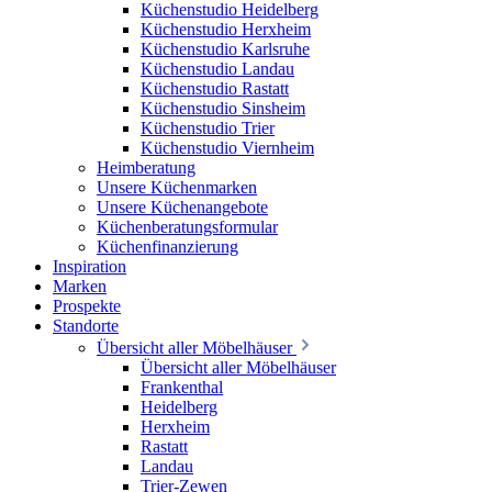
Küchenstudio Heidelberg
Küchenstudio Herxheim
Küchenstudio Karlsruhe
Küchenstudio Landau
Küchenstudio Rastatt
Küchenstudio Sinsheim
Küchenstudio Trier
Küchenstudio Viernheim
Heimberatung
Unsere Küchenmarken
Unsere Küchenangebote
Küchenberatungsformular
Küchenfinanzierung
Inspiration
Marken
Prospekte
Standorte
Übersicht aller Möbelhäuser
Übersicht aller Möbelhäuser
Frankenthal
Heidelberg
Herxheim
Rastatt
Landau
Trier-Zewen