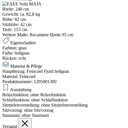
Breite:
240 cm
Gewicht:
ca. 82,8 kg
Höhe:
82 cm
Sitzhöhe:
42 cm
Tiefe:
153 cm
Weitere Maße:
Recamiere Breite 95 cm
Eigenschaften
Farbton:
grau
Farbe:
hellgrau
Rücken:
echt
Material & Pflege
Hauptbezug:
Feincord Fjord hellgrau
Material:
Feincord
Produktnummer:
1295001300
Ausstattung
Relaxfunktion:
ohne Relaxfunktion
Schlaffunktion:
ohne Schlaffunktion
Sitztiefenverstellung:
ohne Sitztiefenverstellung
Sitzvorzug:
ohne Sitzvorzug
Stauraum:
ohne Stauraum
Versand