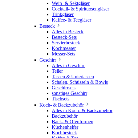
Wein- & Sektgläser
Cocktail- & Spirituosengläser
Trinkgläser
Kaffee- & Teegläser
Besteck
Alles in Besteck
Besteck-Sets
Servierbesteck
Kochmesser
Messer-Sets
Geschirr
Alles in Geschirr
Teller
Tassen & Untertassen
Schalen, Schüsseln & Bowls
Geschirrsets
sonstiges Geschirr
Tischsets
Koch- & Backzubehör
Alles in Koch- & Backzubehör
Backzubehör
Back- & Ofenformen
Küchenhelfer
Kochbesteck