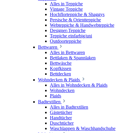
Alles in Teppiche
Vintage Teppiche
Hochflorteppiche & Shaggys
Persische & Orientteppiche
Webteppiche & Handwebteppiche
Designer-Teppiche
Teppiche einfarbig/uni
Outdoorteppiche
Bettwaren
Alles in Bettwaren
Bettlaken & Spannlaken
Bettwäsche
Kopfkissen
Bettdecken
Wohndecken & Plaids
Alles in Wohndecken & Plaids
Wohndecken
Plaids
Badtextilien
Alles in Badtextilien
Gästetücher
Handtücher
Duschtücher
Waschlappen & Waschhandschuhe