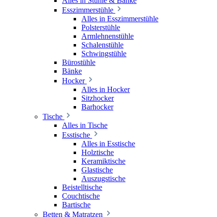
Alles in Stühle & Bänke
Esszimmerstühle
Alles in Esszimmerstühle
Polsterstühle
Armlehnenstühle
Schalenstühle
Schwingstühle
Bürostühle
Bänke
Hocker
Alles in Hocker
Sitzhocker
Barhocker
Tische
Alles in Tische
Esstische
Alles in Esstische
Holztische
Keramiktische
Glastische
Auszugstische
Beistelltische
Couchtische
Bartische
Betten & Matratzen