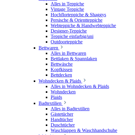
Alles in Teppiche
Vintage Teppiche
Hochflorteppiche & Shaggys
Persische & Orientteppiche
Webteppiche & Handwebteppiche
Designer-Teppiche
Teppiche einfarbig/uni
Outdoorteppiche
Bettwaren
Alles in Bettwaren
Bettlaken & Spannlaken
Bettwäsche
Kopfkissen
Bettdecken
Wohndecken & Plaids
Alles in Wohndecken & Plaids
Wohndecken
Plaids
Badtextilien
Alles in Badtextilien
Gästetücher
Handtücher
Duschtücher
Waschlappen & Waschhandschuhe