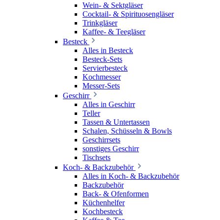
Wein- & Sektgläser
Cocktail- & Spirituosengläser
Trinkgläser
Kaffee- & Teegläser
Besteck
Alles in Besteck
Besteck-Sets
Servierbesteck
Kochmesser
Messer-Sets
Geschirr
Alles in Geschirr
Teller
Tassen & Untertassen
Schalen, Schüsseln & Bowls
Geschirrsets
sonstiges Geschirr
Tischsets
Koch- & Backzubehör
Alles in Koch- & Backzubehör
Backzubehör
Back- & Ofenformen
Küchenhelfer
Kochbesteck