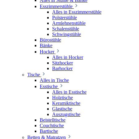
Alles in Stühle & Bänke
Esszimmerstühle
Alles in Esszimmerstühle
Polsterstühle
Armlehnenstühle
Schalenstühle
Schwingstühle
Bürostühle
Bänke
Hocker
Alles in Hocker
Sitzhocker
Barhocker
Tische
Alles in Tische
Esstische
Alles in Esstische
Holztische
Keramiktische
Glastische
Auszugstische
Beistelltische
Couchtische
Bartische
Betten & Matratzen