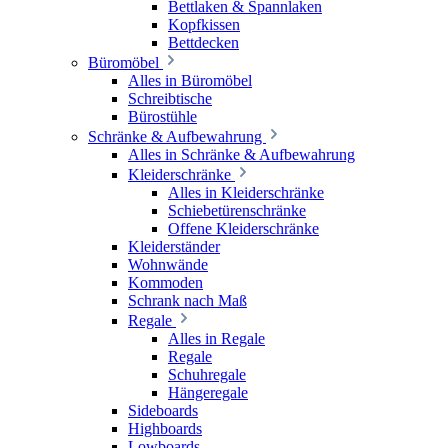
Bettlaken & Spannlaken
Kopfkissen
Bettdecken
Büromöbel
Alles in Büromöbel
Schreibtische
Bürostühle
Schränke & Aufbewahrung
Alles in Schränke & Aufbewahrung
Kleiderschränke
Alles in Kleiderschränke
Schiebetürenschränke
Offene Kleiderschränke
Kleiderständer
Wohnwände
Kommoden
Schrank nach Maß
Regale
Alles in Regale
Regale
Schuhregale
Hängeregale
Sideboards
Highboards
Lowboards