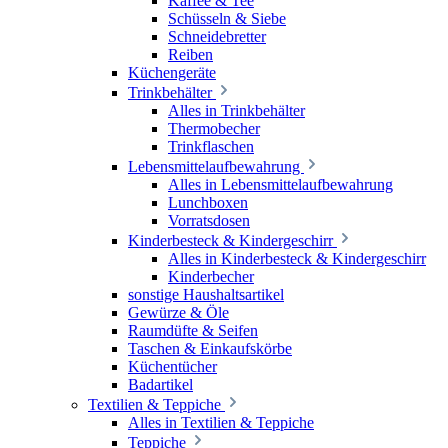
Kaffee & Tee
Schüsseln & Siebe
Schneidebretter
Reiben
Küchengeräte
Trinkbehälter
Alles in Trinkbehälter
Thermobecher
Trinkflaschen
Lebensmittelaufbewahrung
Alles in Lebensmittelaufbewahrung
Lunchboxen
Vorratsdosen
Kinderbesteck & Kindergeschirr
Alles in Kinderbesteck & Kindergeschirr
Kinderbecher
sonstige Haushaltsartikel
Gewürze & Öle
Raumdüfte & Seifen
Taschen & Einkaufskörbe
Küchentücher
Badartikel
Textilien & Teppiche
Alles in Textilien & Teppiche
Teppiche