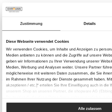
Eine besondere Marke: Faee
Eine besondere Marke: Faee
Zustimmung
Details
faee ist davon überzeugt, dass das eigene Zuhause der Ort ist,
an dem man sich am wohlsten fühlen sollte. Ob Sofa, Tisch
Diese Webseite verwendet Cookies
oder Stuhl – faee hat eine Kollektion von Möbeln geschaffen,
die zu Ihrem Einrichtungsstil passen, sich nahtlos in Ihre Welt
Wir verwenden Cookies, um Inhalte und Anzeigen zu personal
einfügen und kein Luxusgut sind. Möbel für Ihr Leben
Medien anbieten zu können und die Zugriffe auf unsere Web
gemacht – das ist faee.
Mehr über die Marke Faee
geben wir Informationen zu Ihrer Verwendung unserer Websit
Medien, Werbung und Analysen weiter. Unsere Partner führe
Mehr Produkte aus dieser Serie entdecken
möglicherweise mit weiteren Daten zusammen, die Sie ihnen b
Produktgalerie überspringen
im Rahmen Ihrer Nutzung der Dienste gesammelt haben. Mit K
akzeptieren / etc.]“ erteilen Sie Ihre Einwilligung auch in die
Mehr Produkte aus dieser Serie entdecken
unserem Shop an unseren Partner, die shopware AG (Ebbing
Deutschland), die diese Daten Ihnen nicht persönlich zuordn
Zwecken (z.B. Produktverbesserungen, Marktverhaltensanaly
Alle zulassen