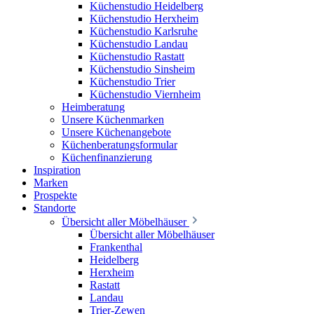
Küchenstudio Heidelberg
Küchenstudio Herxheim
Küchenstudio Karlsruhe
Küchenstudio Landau
Küchenstudio Rastatt
Küchenstudio Sinsheim
Küchenstudio Trier
Küchenstudio Viernheim
Heimberatung
Unsere Küchenmarken
Unsere Küchenangebote
Küchenberatungsformular
Küchenfinanzierung
Inspiration
Marken
Prospekte
Standorte
Übersicht aller Möbelhäuser
Übersicht aller Möbelhäuser
Frankenthal
Heidelberg
Herxheim
Rastatt
Landau
Trier-Zewen