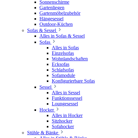
Sonnenschirme
Gartenliegen
Gartenmöbelzubehör
Hängesessel
Outdoor-Küchen
Sofas & Sessel
Alles in Sofas & Sessel
Sofas
Alles in Sofas
Einzelsofas
Wohnlandschaften
Ecksofas
Schlafsofas
Sofamodule
Konfigurierbare Sofas
Sessel
Alles in Sessel
Funktionssessel
Loungesessel
Hocker
Alles in Hocker
Sitzhocker
Sofahocker
Stühle & Bänke