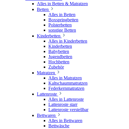
Alles in Betten & Matratzen
Betten
Alles in Betten
Boxspringbetten
Polsterbetten
sonstige Betten
Kinderbetten
Alles in Kinderbetten
Kinderbetten
Babybetten
Jugendbetten
Hochbetten
Zubehör
Matratzen
Alles in Matratzen
Kaltschaummatratzen
Federkernmatratzen
Lattenroste
Alles in Lattenroste
Lattenroste starr
Lattenroste verstellbar
Bettwaren
Alles in Bettwaren
Bettwäsche