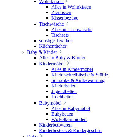
Wohnkissen
Alles in Wohnkissen
Zierkissen
Kissenbezüge
Tischwäsche
Alles in Tischwäsche
Tischsets
sonstige Textilien
Küchentücher
Baby & Kinder
Alles in Baby & Kinder
Kindermöbel
Alles in Kindermöbel
Kinderschreibtische & Stühle
Schränke & Aufbewahrung
Kinderbetten
Jugendbetten
Hochbetten
Babymöbel
Alles in Babymöbel
Babybetten
Wickelkommoden
Kinderbettwaren
Kinderbesteck & Kindergeschirr
Deko