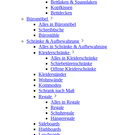
Bettlaken & Spannlaken
Kopfkissen
Bettdecken
Büromöbel
Alles in Büromöbel
Schreibtische
Bürostühle
Schränke & Aufbewahrung
Alles in Schränke & Aufbewahrung
Kleiderschränke
Alles in Kleiderschränke
Schiebetürenschränke
Offene Kleiderschränke
Kleiderständer
Wohnwände
Kommoden
Schrank nach Maß
Regale
Alles in Regale
Regale
Schuhregale
Hängeregale
Sideboards
Highboards
Lowboards