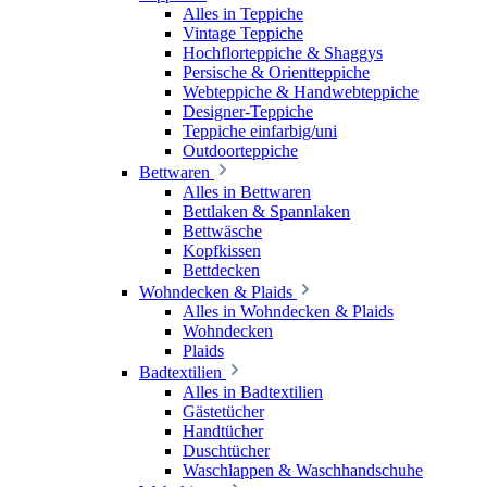
Alles in Teppiche
Vintage Teppiche
Hochflorteppiche & Shaggys
Persische & Orientteppiche
Webteppiche & Handwebteppiche
Designer-Teppiche
Teppiche einfarbig/uni
Outdoorteppiche
Bettwaren
Alles in Bettwaren
Bettlaken & Spannlaken
Bettwäsche
Kopfkissen
Bettdecken
Wohndecken & Plaids
Alles in Wohndecken & Plaids
Wohndecken
Plaids
Badtextilien
Alles in Badtextilien
Gästetücher
Handtücher
Duschtücher
Waschlappen & Waschhandschuhe