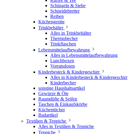
Kaffee & Tee
Schüsseln & Siebe
Schneidebretter
Reiben
Küchengeräte
Trinkbehälter
Alles in Trinkbehälter
Thermobecher
Trinkflaschen
Lebensmittelaufbewahrung
Alles in Lebensmittelaufbewahrung
Lunchboxen
Vorratsdosen
Kinderbesteck & Kindergeschirr
Alles in Kinderbesteck & Kindergeschirr
Kinderbecher
sonstige Haushaltsartikel
Gewürze & Öle
Raumdüfte & Seifen
Taschen & Einkaufskörbe
Küchentücher
Badartikel
Textilien & Teppiche
Alles in Textilien & Teppiche
Teppiche