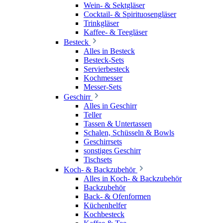
Wein- & Sektgläser
Cocktail- & Spirituosengläser
Trinkgläser
Kaffee- & Teegläser
Besteck
Alles in Besteck
Besteck-Sets
Servierbesteck
Kochmesser
Messer-Sets
Geschirr
Alles in Geschirr
Teller
Tassen & Untertassen
Schalen, Schüsseln & Bowls
Geschirrsets
sonstiges Geschirr
Tischsets
Koch- & Backzubehör
Alles in Koch- & Backzubehör
Backzubehör
Back- & Ofenformen
Küchenhelfer
Kochbesteck