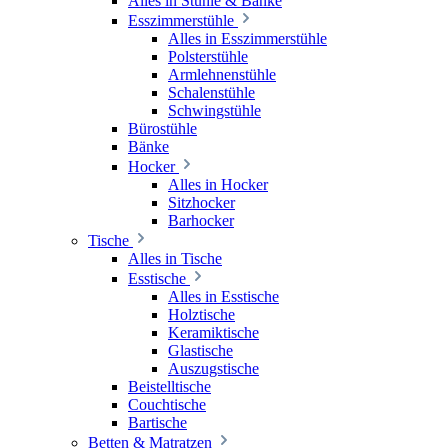
Alles in Stühle & Bänke
Esszimmerstühle
Alles in Esszimmerstühle
Polsterstühle
Armlehnenstühle
Schalenstühle
Schwingstühle
Bürostühle
Bänke
Hocker
Alles in Hocker
Sitzhocker
Barhocker
Tische
Alles in Tische
Esstische
Alles in Esstische
Holztische
Keramiktische
Glastische
Auszugstische
Beistelltische
Couchtische
Bartische
Betten & Matratzen