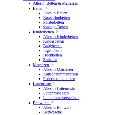
Alles in Betten & Matratzen
Betten
Alles in Betten
Boxspringbetten
Polsterbetten
sonstige Betten
Kinderbetten
Alles in Kinderbetten
Kinderbetten
Babybetten
Jugendbetten
Hochbetten
Zubehör
Matratzen
Alles in Matratzen
Kaltschaummatratzen
Federkernmatratzen
Lattenroste
Alles in Lattenroste
Lattenroste starr
Lattenroste verstellbar
Bettwaren
Alles in Bettwaren
Bettwäsche