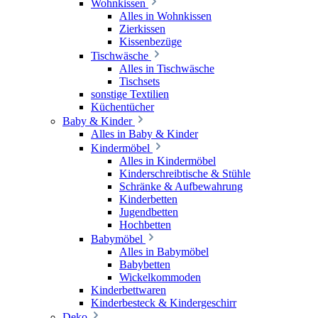
Wohnkissen
Alles in Wohnkissen
Zierkissen
Kissenbezüge
Tischwäsche
Alles in Tischwäsche
Tischsets
sonstige Textilien
Küchentücher
Baby & Kinder
Alles in Baby & Kinder
Kindermöbel
Alles in Kindermöbel
Kinderschreibtische & Stühle
Schränke & Aufbewahrung
Kinderbetten
Jugendbetten
Hochbetten
Babymöbel
Alles in Babymöbel
Babybetten
Wickelkommoden
Kinderbettwaren
Kinderbesteck & Kindergeschirr
Deko