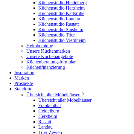
Küchenstudio Heidelberg
Küchenstudio Herxheim
Küchenstudio Karlsruhe
Küchenstudio Landau
Küchenstudio Rastatt
Küchenstudio Sinsheim
Küchenstudio Trier
Küchenstudio Viernheim
Heimberatung
Unsere Küchenmarken
Unsere Küchenangebote
Küchenberatungsformular
Küchenfinanzierung
Inspiration
Marken
Prospekte
Standorte
Übersicht aller Möbelhäuser
Übersicht aller Möbelhäuser
Frankenthal
Heidelberg
Herxheim
Rastatt
Landau
Trier-Zewen