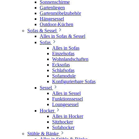
Sonnenschirme
Gartenliegen
Gartenmöbelzubehör
Hängesessel
Outdoor-Küchen
Sofas & Sessel
Alles in Sofas & Sessel
Sofas
Alles in Sofas
Einzelsofas
Wohnlandschaften
Ecksofas
Schlafsofas
Sofamodule
Konfigurierbare Sofas
Sessel
Alles in Sessel
Funktionssessel
Loungesessel
Hocker
Alles in Hocker
Sitzhocker
Sofahocker
Stühle & Bänke