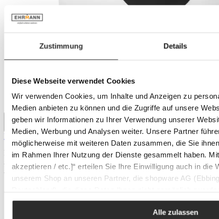
Zustimmung
Details
Diese Webseite verwendet Cookies
Wir verwenden Cookies, um Inhalte und Anzeigen zu personal
Medien anbieten zu können und die Zugriffe auf unsere Web
geben wir Informationen zu Ihrer Verwendung unserer Websit
Medien, Werbung und Analysen weiter. Unsere Partner führe
DESIGN LETTERS Becher O
möglicherweise mit weiteren Daten zusammen, die Sie ihnen b
Regulärer Preis:
16,50 €
im Rahmen Ihrer Nutzung der Dienste gesammelt haben. Mit K
Auf Lager
akzeptieren / etc.]“ erteilen Sie Ihre Einwilligung auch in die
Auf Lager
unserem Shop an unseren Partner, die shopware AG (Ebbing
Deutschland), die diese Daten Ihnen nicht persönlich zuordn
Zwecken (z.B. Produktverbesserungen, Marktverhaltensanaly
Alle zulassen