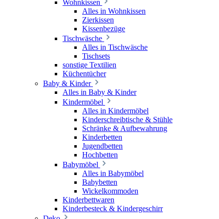
Wohnkissen
Alles in Wohnkissen
Zierkissen
Kissenbezüge
Tischwäsche
Alles in Tischwäsche
Tischsets
sonstige Textilien
Küchentücher
Baby & Kinder
Alles in Baby & Kinder
Kindermöbel
Alles in Kindermöbel
Kinderschreibtische & Stühle
Schränke & Aufbewahrung
Kinderbetten
Jugendbetten
Hochbetten
Babymöbel
Alles in Babymöbel
Babybetten
Wickelkommoden
Kinderbettwaren
Kinderbesteck & Kindergeschirr
Deko