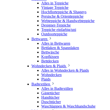
Alles in Teppiche
Vintage Teppiche
Hochflorteppiche & Shaggys
Persische & Orientteppiche
Webteppiche & Handwebteppiche
Designer-Teppiche
Teppiche einfarbig/uni
Outdoorteppiche
Bettwaren
Alles in Bettwaren
Bettlaken & Spannlaken
Bettwäsche
Kopfkissen
Bettdecken
Wohndecken & Plaids
Alles in Wohndecken & Plaids
Wohndecken
Plaids
Badtextilien
Alles in Badtextilien
Gästetücher
Handtücher
Duschtücher
Waschlappen & Waschhandschuhe