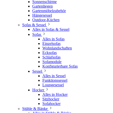
Sonnenschirme
Gartenliegen
Gartenmöbelzubehör
Hängesessel
Outdoor-Küchen
Sofas & Sessel
Alles in Sofas & Sessel
Sofas
Alles in Sofas
Einzelsofas
Wohnlandschaften
Ecksofas
Schlafsofas
Sofamodule
Konfigurierbare Sofas
Sessel
Alles in Sessel
Funktionssessel
Loungesessel
Hocker
Alles in Hocker
Sitzhocker
Sofahocker
Stühle & Bänke