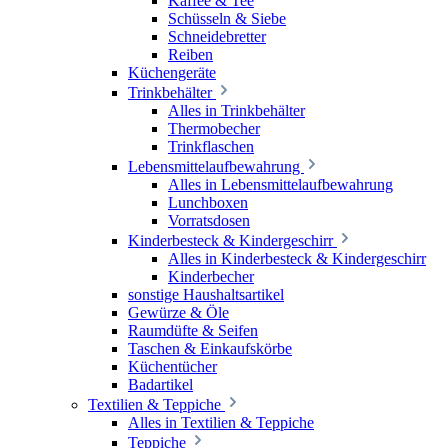
Kaffee & Tee
Schüsseln & Siebe
Schneidebretter
Reiben
Küchengeräte
Trinkbehälter
Alles in Trinkbehälter
Thermobecher
Trinkflaschen
Lebensmittelaufbewahrung
Alles in Lebensmittelaufbewahrung
Lunchboxen
Vorratsdosen
Kinderbesteck & Kindergeschirr
Alles in Kinderbesteck & Kindergeschirr
Kinderbecher
sonstige Haushaltsartikel
Gewürze & Öle
Raumdüfte & Seifen
Taschen & Einkaufskörbe
Küchentücher
Badartikel
Textilien & Teppiche
Alles in Textilien & Teppiche
Teppiche