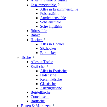
Alles in Stühle & Bänke
Esszimmerstühle
Alles in Esszimmerstühle
Polsterstühle
Armlehnenstühle
Schalenstühle
Schwingstühle
Bürostühle
Bänke
Hocker
Alles in Hocker
Sitzhocker
Barhocker
Tische
Alles in Tische
Esstische
Alles in Esstische
Holztische
Keramiktische
Glastische
Auszugstische
Beistelltische
Couchtische
Bartische
Betten & Matratzen