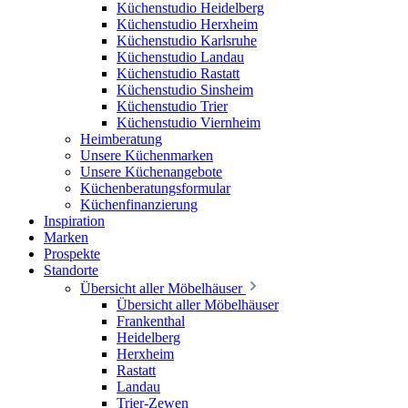
Küchenstudio Heidelberg
Küchenstudio Herxheim
Küchenstudio Karlsruhe
Küchenstudio Landau
Küchenstudio Rastatt
Küchenstudio Sinsheim
Küchenstudio Trier
Küchenstudio Viernheim
Heimberatung
Unsere Küchenmarken
Unsere Küchenangebote
Küchenberatungsformular
Küchenfinanzierung
Inspiration
Marken
Prospekte
Standorte
Übersicht aller Möbelhäuser
Übersicht aller Möbelhäuser
Frankenthal
Heidelberg
Herxheim
Rastatt
Landau
Trier-Zewen