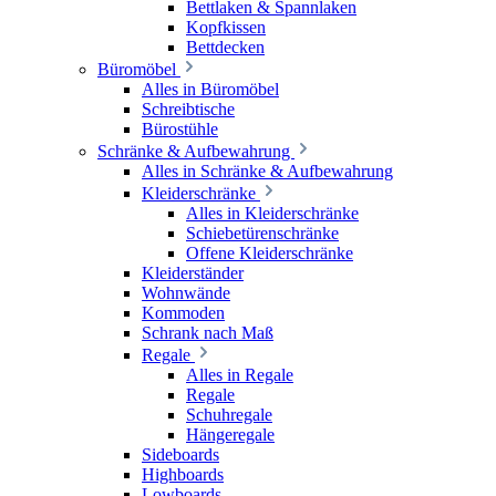
Bettlaken & Spannlaken
Kopfkissen
Bettdecken
Büromöbel
Alles in Büromöbel
Schreibtische
Bürostühle
Schränke & Aufbewahrung
Alles in Schränke & Aufbewahrung
Kleiderschränke
Alles in Kleiderschränke
Schiebetürenschränke
Offene Kleiderschränke
Kleiderständer
Wohnwände
Kommoden
Schrank nach Maß
Regale
Alles in Regale
Regale
Schuhregale
Hängeregale
Sideboards
Highboards
Lowboards