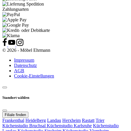
Zahlungsarten
© 2026 - Möbel Ehrmann
Impressum
Datenschutz
AGB
Cookie-Einstellungen
Standort wählen
Filiale finden
Frankenthal
Heidelberg
Landau
Herxheim
Rastatt
Trier
Küchenstudio Bruchsal
Küchenstudio Karlsruhe
Küchenstudio
Landau
Küchenstudio Sinsheim
Küchenstudio Viernheim