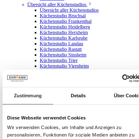
Übersicht aller Küchenstudios
Übersicht aller Küchenstudios
Küchenstudio Bruchsal
Küchenstudio Frankenthal
Küchenstudio Heidelberg
Küchenstudio Herxheim
Küchenstudio Karlsruhe
Küchenstudio Landau
Küchenstudio Rastatt
Küchenstudio Sinsheim
Küchenstudio Trier
Küchenstudio Viernheim
Sale
Sale anzeigen
Sale Gartenmöbel
Sale Wohnzimmer
Sale Schlafzimmer
Zustimmung
Details
Über Cooki
Alles in Sale Schlafzimmer
Sale Betten & Matratzen
Sale Bettwaren
Diese Webseite verwendet Cookies
Sale Esszimmer
Alles in Sale Esszimmer
Wir verwenden Cookies, um Inhalte und Anzeigen zu
Sale Stühle & Bänke
Sale Tische
personalisieren, Funktionen für soziale Medien anbieten zu