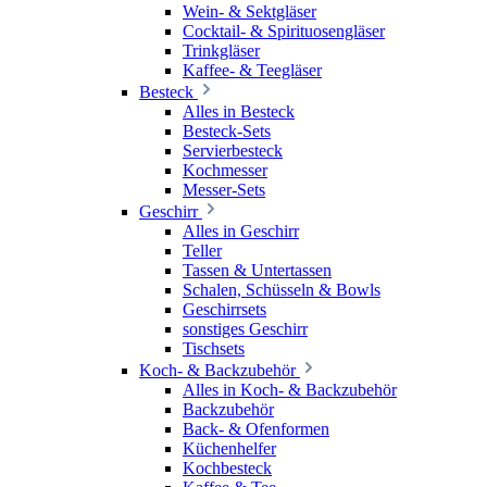
Wein- & Sektgläser
Cocktail- & Spirituosengläser
Trinkgläser
Kaffee- & Teegläser
Besteck
Alles in Besteck
Besteck-Sets
Servierbesteck
Kochmesser
Messer-Sets
Geschirr
Alles in Geschirr
Teller
Tassen & Untertassen
Schalen, Schüsseln & Bowls
Geschirrsets
sonstiges Geschirr
Tischsets
Koch- & Backzubehör
Alles in Koch- & Backzubehör
Backzubehör
Back- & Ofenformen
Küchenhelfer
Kochbesteck