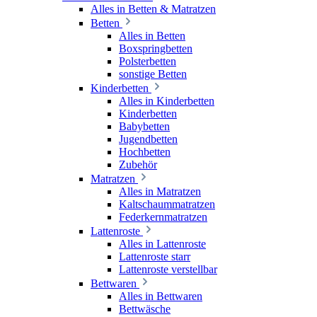
Alles in Betten & Matratzen
Betten
Alles in Betten
Boxspringbetten
Polsterbetten
sonstige Betten
Kinderbetten
Alles in Kinderbetten
Kinderbetten
Babybetten
Jugendbetten
Hochbetten
Zubehör
Matratzen
Alles in Matratzen
Kaltschaummatratzen
Federkernmatratzen
Lattenroste
Alles in Lattenroste
Lattenroste starr
Lattenroste verstellbar
Bettwaren
Alles in Bettwaren
Bettwäsche