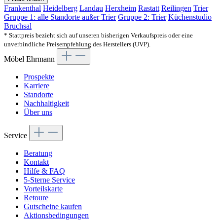
Frankenthal
Heidelberg
Landau
Herxheim
Rastatt
Reilingen
Trier
Gruppe 1: alle Standorte außer Trier
Gruppe 2: Trier
Küchenstudio
Bruchsal
* Stattpreis bezieht sich auf unseren bisherigen Verkaufspreis oder eine
unverbindliche Preisempfehlung des Herstellers (UVP).
Möbel Ehrmann
Prospekte
Karriere
Standorte
Nachhaltigkeit
Über uns
Service
Beratung
Kontakt
Hilfe & FAQ
5-Sterne Service
Vorteilskarte
Retoure
Gutscheine kaufen
Aktionsbedingungen