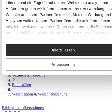
Sale Schränke & Aufbewahrung
können und die Zugriffe auf unsere Website zu analysieren.
Sale Beleuchtung
Außerdem geben wir Informationen zu Ihrer Verwendung uns
Sale Textilien & Teppiche
Sale Deko
Website an unsere Partner für soziale Medien, Werbung und
Analysen weiter. Unsere Partner führen diese Informationen
möglicherweise mit weiteren Daten zusammen, die Sie ihne
bereitgestellt haben oder die sie im Rahmen Ihrer Nutzung d
Menü
Dienste gesammelt haben. Mit Klick auf „[Zustimmen / Alles
akzeptieren / etc.]“ erteilen Sie Ihre Einwilligung auch in die
Ihr Konto
Alle zulassen
Weitergabe über Ihr Verhalten in unserem Shop an unseren
Partner, die shopware AG (Ebbinghoff 10, 48624 Schöppinge
Service
Deutschland), die diese Daten Ihnen nicht persönlich zuordn
Anpassen
Produkte
kann, sie aber zu eigenen Zwecken (z.B.
Produktverbesserungen, Marktverhaltensanalysen) verarbei
Textilien & Teppiche
darf.
Badtextilien
Waschlappen & Waschhandschuhe
Bildergalerie überspringen