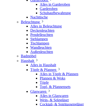
Garderoben
Alles in Garderoben
Garderoben
Schuhaufbewahrung
Nachttische
Beleuchtung
Alles in Beleuchtung
Deckenleuchten
Pendelleuchten
Stehlampen
Tischlampen
Wandleuchten
Außenleuchten
Badmöbel
Haushalt
Alles in Haushalt
Töpfe & Pfannen
Alles in Töpfe & Pfannen
Pfannen & Woks
Töpfe
Topf- & Pfannensets
Glaswaren
Alles in Glaswaren
Wein- & Sektgläser
Cocktail- & Spirituosengläser