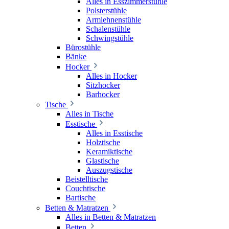
Alles in Esszimmerstühle
Polsterstühle
Armlehnenstühle
Schalenstühle
Schwingstühle
Bürostühle
Bänke
Hocker
Alles in Hocker
Sitzhocker
Barhocker
Tische
Alles in Tische
Esstische
Alles in Esstische
Holztische
Keramiktische
Glastische
Auszugstische
Beistelltische
Couchtische
Bartische
Betten & Matratzen
Alles in Betten & Matratzen
Betten