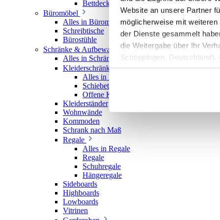
Bettdecken
Website an unsere Partner fü
Büromöbel
möglicherweise mit weiteren
Alles in Büromöbel
Schreibtische
der Dienste gesammelt haben. 
Bürostühle
die Weitergabe über Ihr Ver
Schränke & Aufbewahrung
Schöppingen, Deutschland), d
Alles in Schränke & Aufbewahrung
Kleiderschränke
Produktverbesserungen, Mark
Alles in Kleiderschränke
Schiebetürenschränke
Offene Kleiderschränke
Kleiderständer
Wohnwände
Kommoden
Schrank nach Maß
Regale
Alles in Regale
Regale
Schuhregale
Hängeregale
Sideboards
Highboards
Lowboards
Vitrinen