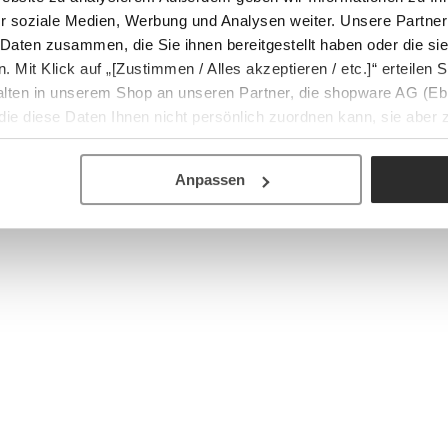
r soziale Medien, Werbung und Analysen weiter. Unsere Partner
 Daten zusammen, die Sie ihnen bereitgestellt haben oder die s
Mit Klick auf „[Zustimmen / Alles akzeptieren / etc.]“ erteilen Si
halten in unserem Shop an unseren Partner, die shopware AG (Eb
ie diese Daten Ihnen nicht persönlich zuordnen kann, sie aber
tverhaltensanalysen) verarbeiten darf.
Anpassen