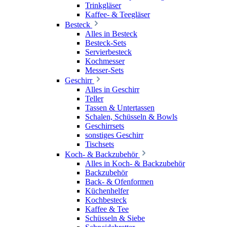
Trinkgläser
Kaffee- & Teegläser
Besteck
Alles in Besteck
Besteck-Sets
Servierbesteck
Kochmesser
Messer-Sets
Geschirr
Alles in Geschirr
Teller
Tassen & Untertassen
Schalen, Schüsseln & Bowls
Geschirrsets
sonstiges Geschirr
Tischsets
Koch- & Backzubehör
Alles in Koch- & Backzubehör
Backzubehör
Back- & Ofenformen
Küchenhelfer
Kochbesteck
Kaffee & Tee
Schüsseln & Siebe