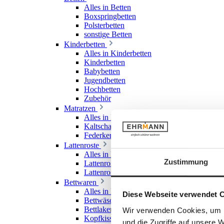
Alles in Betten
Boxspringbetten
Polsterbetten
sonstige Betten
Kinderbetten
Alles in Kinderbetten
Kinderbetten
Babybetten
Jugendbetten
Hochbetten
Zubehör
Matratzen
Alles in Matratzen
Kaltschaummatratzen
Federkernmatratzen
Lattenroste
Alles in Lattenroste
Zustimmung
Lattenroste starr
Lattenroste verstellbar
Bettwaren
Alles in Bettwaren
Diese Webseite verwendet 
Bettwäsche
Bettlaken & Spannlaken
Wir verwenden Cookies, um I
Kopfkissen
und die Zugriffe auf unsere 