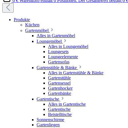
0 €
Warenkorb enthält 0 Positionen. Der Gesamtwert beträgt 0 €
Produkte
Küchen
Gartenmöbel
Alles in Gartenmöbel
Loungemöbel
Alles in Loungemöbel
Loungesets
Loungeelemente
Gartensofas
Gartenstühle & Bänke
Alles in Gartenstühle & Bänke
Gartenstühle
Gartensessel
Gartenhocker
Gartenbänke
Gartentische
Alles in Gartentische
Gartentische
Beistelltische
Sonnenschirme
Gartenliegen