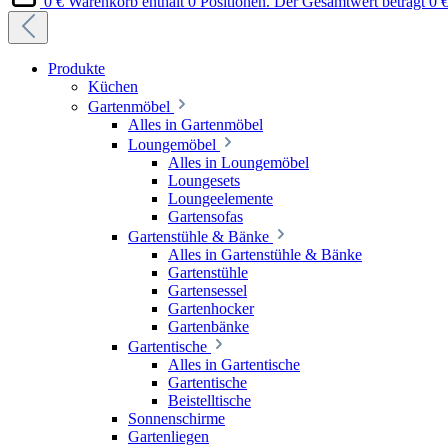
0 €
Warenkorb enthält 0 Positionen. Der Gesamtwert beträgt 0 €
Produkte
Küchen
Gartenmöbel
Alles in Gartenmöbel
Loungemöbel
Alles in Loungemöbel
Loungesets
Loungeelemente
Gartensofas
Gartenstühle & Bänke
Alles in Gartenstühle & Bänke
Gartenstühle
Gartensessel
Gartenhocker
Gartenbänke
Gartentische
Alles in Gartentische
Gartentische
Beistelltische
Sonnenschirme
Gartenliegen