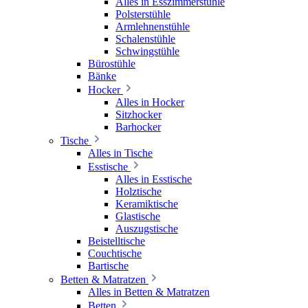
Alles in Esszimmerstühle
Polsterstühle
Armlehnenstühle
Schalenstühle
Schwingstühle
Bürostühle
Bänke
Hocker
Alles in Hocker
Sitzhocker
Barhocker
Tische
Alles in Tische
Esstische
Alles in Esstische
Holztische
Keramiktische
Glastische
Auszugstische
Beistelltische
Couchtische
Bartische
Betten & Matratzen
Alles in Betten & Matratzen
Betten