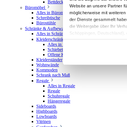
Bettdecken
Website an unsere Partner fü
Büromöbel
möglicherweise mit weiteren
Alles in Büromöbel
Schreibtische
der Dienste gesammelt haben. 
Bürostühle
die Weitergabe über Ihr Ver
Schränke & Aufbewahrung
Schöppingen, Deutschland), d
Alles in Schränke & Aufbewahrung
Kleiderschränke
Produktverbesserungen, Mark
Alles in Kleiderschränke
Schiebetürenschränke
Offene Kleiderschränke
Kleiderständer
Wohnwände
Kommoden
Schrank nach Maß
Regale
Alles in Regale
Regale
Schuhregale
Hängeregale
Sideboards
Highboards
Lowboards
Vitrinen