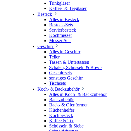
Trinkgläser
Kaffee- & Teegläser
Besteck
Alles in Besteck
Besteck-Sets
Servierbesteck
Kochmesser
Messer-Sets
Geschirr
Alles in Geschirr
Teller
Tassen & Untertassen
Schalen, Schüsseln & Bowls
Geschirrsets
sonstiges Geschirr
Tischsets
Koch- & Backzubehör
Alles in Koch- & Backzubehör
Backzubehör
Back- & Ofenformen
Küchenhelfer
Kochbesteck
Kaffee & Tee
Schüsseln & Siebe