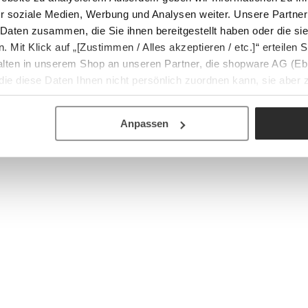
r soziale Medien, Werbung und Analysen weiter. Unsere Partner
 Daten zusammen, die Sie ihnen bereitgestellt haben oder die s
Mit Klick auf „[Zustimmen / Alles akzeptieren / etc.]“ erteilen Si
halten in unserem Shop an unseren Partner, die shopware AG (Eb
ie diese Daten Ihnen nicht persönlich zuordnen kann, sie aber
tverhaltensanalysen) verarbeiten darf.
Anpassen