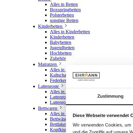
Alles in Betten
Boxspringbetten
Polsterbetten
sonstige Betten
Kinderbetten
Alles in Kinderbetten
Kinderbetten
Babybetten
Jugendbetten
Hochbetten
Zubehör
Matratzen
Alles in Matratzen
Kaltschaummatratzen
Federkernmatratzen
Lattenroste
Alles in Lattenroste
Zustimmung
Lattenroste starr
Lattenroste verstellbar
Bettwaren
Alles in Bettwaren
Diese Webseite verwendet 
Bettwäsche
Bettlaken & Spannlaken
Wir verwenden Cookies, um I
Kopfkissen
und die Zugriffe auf unsere 