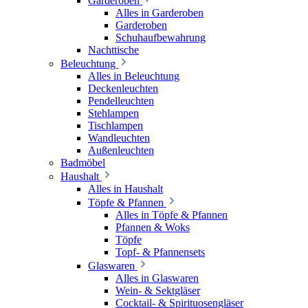
Garderoben
Alles in Garderoben
Garderoben
Schuhaufbewahrung
Nachttische
Beleuchtung
Alles in Beleuchtung
Deckenleuchten
Pendelleuchten
Stehlampen
Tischlampen
Wandleuchten
Außenleuchten
Badmöbel
Haushalt
Alles in Haushalt
Töpfe & Pfannen
Alles in Töpfe & Pfannen
Pfannen & Woks
Töpfe
Topf- & Pfannensets
Glaswaren
Alles in Glaswaren
Wein- & Sektgläser
Cocktail- & Spirituosengläser