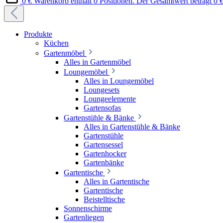
0 €
Warenkorb enthält 0 Positionen. Der Gesamtwert beträgt 0 €
Produkte
Küchen
Gartenmöbel
Alles in Gartenmöbel
Loungemöbel
Alles in Loungemöbel
Loungesets
Loungeelemente
Gartensofas
Gartenstühle & Bänke
Alles in Gartenstühle & Bänke
Gartenstühle
Gartensessel
Gartenhocker
Gartenbänke
Gartentische
Alles in Gartentische
Gartentische
Beistelltische
Sonnenschirme
Gartenliegen