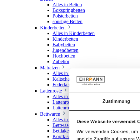
Alles in Betten
Boxspringbetten
Polsterbetten
sonstige Betten
Kinderbetten
Alles in Kinderbetten
Kinderbetten
Babybetten
Jugendbetten
Hochbetten
Zubehör
Matratzen
Alles in Matratzen
Kaltschaummatratzen
Federkernmatratzen
Lattenroste
Alles in Lattenroste
Zustimmung
Lattenroste starr
Lattenroste verstellbar
Bettwaren
Alles in Bettwaren
Diese Webseite verwendet 
Bettwäsche
Bettlaken & Spannlaken
Wir verwenden Cookies, um I
Kopfkissen
und die Zugriffe auf unsere 