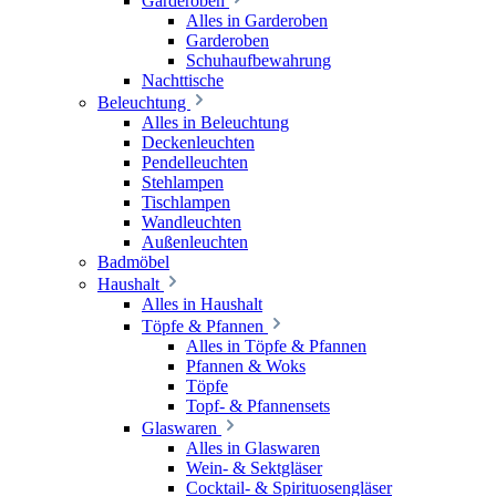
Garderoben
Alles in Garderoben
Garderoben
Schuhaufbewahrung
Nachttische
Beleuchtung
Alles in Beleuchtung
Deckenleuchten
Pendelleuchten
Stehlampen
Tischlampen
Wandleuchten
Außenleuchten
Badmöbel
Haushalt
Alles in Haushalt
Töpfe & Pfannen
Alles in Töpfe & Pfannen
Pfannen & Woks
Töpfe
Topf- & Pfannensets
Glaswaren
Alles in Glaswaren
Wein- & Sektgläser
Cocktail- & Spirituosengläser