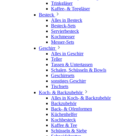
Trinkgläser
Kaffee- & Teegläser
Besteck
Alles in Besteck
Besteck-Sets
Servierbesteck
Kochmesser
Messer-Sets
Geschirr
Alles in Geschirr
Teller
Tassen & Untertassen
Schalen, Schüsseln & Bowls
Geschirrsets
sonstiges Geschirr
Tischsets
Koch- & Backzubehör
Alles in Koch- & Backzubehör
Backzubehör
Back- & Ofenformen
Küchenhelfer
Kochbesteck
Kaffee & Tee
Schüsseln & Siebe