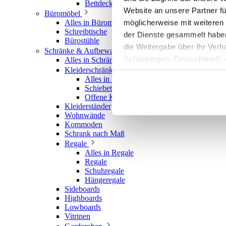
Bettdecken
Website an unsere Partner fü
Büromöbel
möglicherweise mit weiteren
Alles in Büromöbel
Schreibtische
der Dienste gesammelt haben. 
Bürostühle
die Weitergabe über Ihr Ver
Schränke & Aufbewahrung
Schöppingen, Deutschland), d
Alles in Schränke & Aufbewahrung
Kleiderschränke
Produktverbesserungen, Mark
Alles in Kleiderschränke
Schiebetürenschränke
Offene Kleiderschränke
Kleiderständer
Wohnwände
Kommoden
Schrank nach Maß
Regale
Alles in Regale
Regale
Schuhregale
Hängeregale
Sideboards
Highboards
Lowboards
Vitrinen