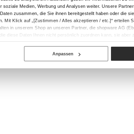
r soziale Medien, Werbung und Analysen weiter. Unsere Partner
 Daten zusammen, die Sie ihnen bereitgestellt haben oder die s
Mit Klick auf „[Zustimmen / Alles akzeptieren / etc.]“ erteilen Si
halten in unserem Shop an unseren Partner, die shopware AG (Eb
ie diese Daten Ihnen nicht persönlich zuordnen kann, sie aber
tverhaltensanalysen) verarbeiten darf.
Anpassen