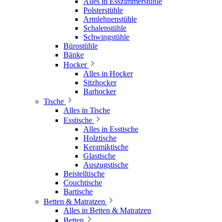
Alles in Esszimmerstühle
Polsterstühle
Armlehnenstühle
Schalenstühle
Schwingstühle
Bürostühle
Bänke
Hocker
Alles in Hocker
Sitzhocker
Barhocker
Tische
Alles in Tische
Esstische
Alles in Esstische
Holztische
Keramiktische
Glastische
Auszugstische
Beistelltische
Couchtische
Bartische
Betten & Matratzen
Alles in Betten & Matratzen
Betten