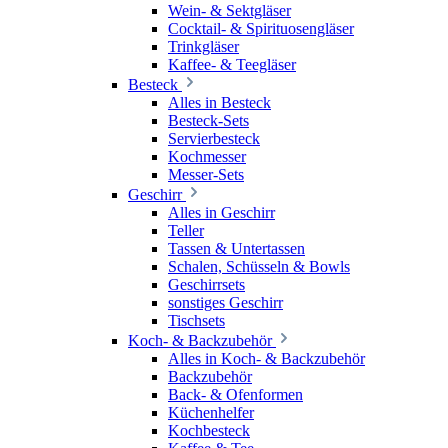
Wein- & Sektgläser
Cocktail- & Spirituosengläser
Trinkgläser
Kaffee- & Teegläser
Besteck
Alles in Besteck
Besteck-Sets
Servierbesteck
Kochmesser
Messer-Sets
Geschirr
Alles in Geschirr
Teller
Tassen & Untertassen
Schalen, Schüsseln & Bowls
Geschirrsets
sonstiges Geschirr
Tischsets
Koch- & Backzubehör
Alles in Koch- & Backzubehör
Backzubehör
Back- & Ofenformen
Küchenhelfer
Kochbesteck