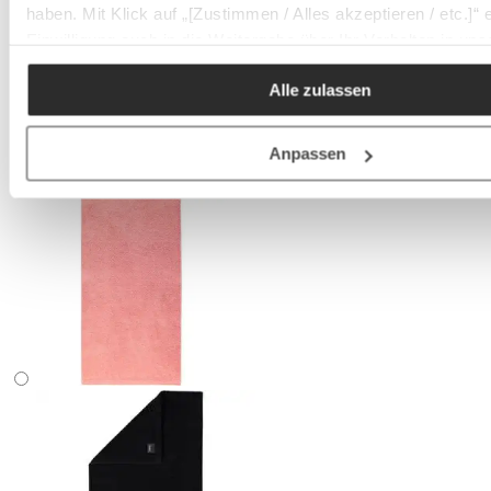
haben. Mit Klick auf „[Zustimmen / Alles akzeptieren / etc.]“ e
Einwilligung auch in die Weitergabe über Ihr Verhalten in u
unseren Partner, die shopware AG (Ebbinghoff 10, 48624 Sc
Alle zulassen
Deutschland), die diese Daten Ihnen nicht persönlich zuordn
aber zu eigenen Zwecken (z.B. Produktverbesserungen,
Marktverhaltensanalysen) verarbeiten darf.
Anpassen