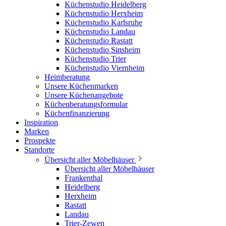
Küchenstudio Heidelberg
Küchenstudio Herxheim
Küchenstudio Karlsruhe
Küchenstudio Landau
Küchenstudio Rastatt
Küchenstudio Sinsheim
Küchenstudio Trier
Küchenstudio Viernheim
Heimberatung
Unsere Küchenmarken
Unsere Küchenangebote
Küchenberatungsformular
Küchenfinanzierung
Inspiration
Marken
Prospekte
Standorte
Übersicht aller Möbelhäuser
Übersicht aller Möbelhäuser
Frankenthal
Heidelberg
Herxheim
Rastatt
Landau
Trier-Zewen