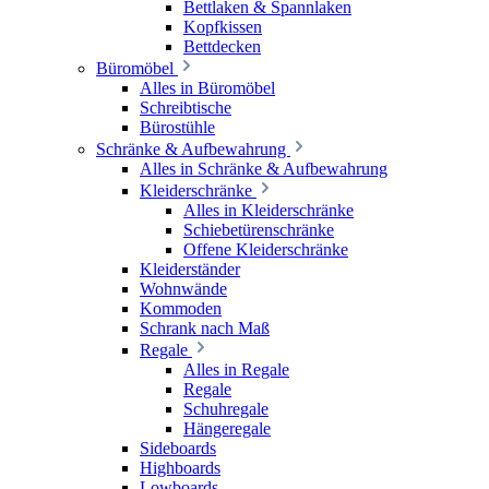
Bettlaken & Spannlaken
Kopfkissen
Bettdecken
Büromöbel
Alles in Büromöbel
Schreibtische
Bürostühle
Schränke & Aufbewahrung
Alles in Schränke & Aufbewahrung
Kleiderschränke
Alles in Kleiderschränke
Schiebetürenschränke
Offene Kleiderschränke
Kleiderständer
Wohnwände
Kommoden
Schrank nach Maß
Regale
Alles in Regale
Regale
Schuhregale
Hängeregale
Sideboards
Highboards
Lowboards