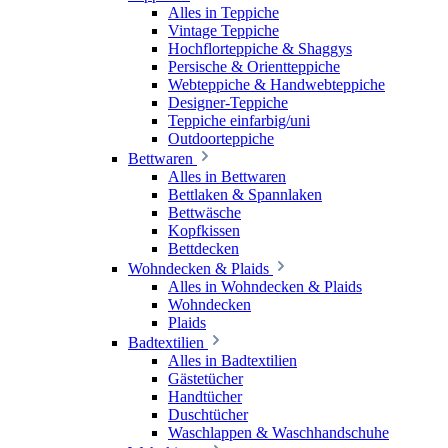
Alles in Teppiche
Vintage Teppiche
Hochflorteppiche & Shaggys
Persische & Orientteppiche
Webteppiche & Handwebteppiche
Designer-Teppiche
Teppiche einfarbig/uni
Outdoorteppiche
Bettwaren
Alles in Bettwaren
Bettlaken & Spannlaken
Bettwäsche
Kopfkissen
Bettdecken
Wohndecken & Plaids
Alles in Wohndecken & Plaids
Wohndecken
Plaids
Badtextilien
Alles in Badtextilien
Gästetücher
Handtücher
Duschtücher
Waschlappen & Waschhandschuhe