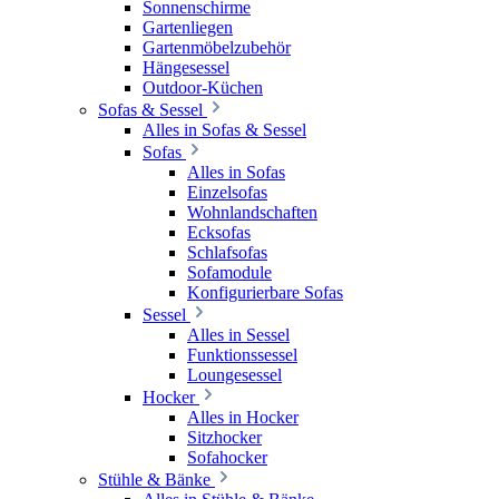
Sonnenschirme
Gartenliegen
Gartenmöbelzubehör
Hängesessel
Outdoor-Küchen
Sofas & Sessel
Alles in Sofas & Sessel
Sofas
Alles in Sofas
Einzelsofas
Wohnlandschaften
Ecksofas
Schlafsofas
Sofamodule
Konfigurierbare Sofas
Sessel
Alles in Sessel
Funktionssessel
Loungesessel
Hocker
Alles in Hocker
Sitzhocker
Sofahocker
Stühle & Bänke