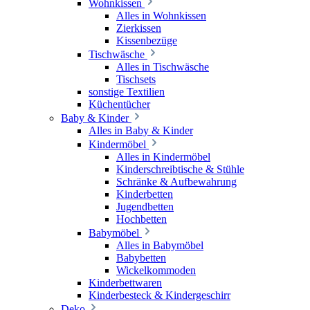
Wohnkissen
Alles in Wohnkissen
Zierkissen
Kissenbezüge
Tischwäsche
Alles in Tischwäsche
Tischsets
sonstige Textilien
Küchentücher
Baby & Kinder
Alles in Baby & Kinder
Kindermöbel
Alles in Kindermöbel
Kinderschreibtische & Stühle
Schränke & Aufbewahrung
Kinderbetten
Jugendbetten
Hochbetten
Babymöbel
Alles in Babymöbel
Babybetten
Wickelkommoden
Kinderbettwaren
Kinderbesteck & Kindergeschirr
Deko