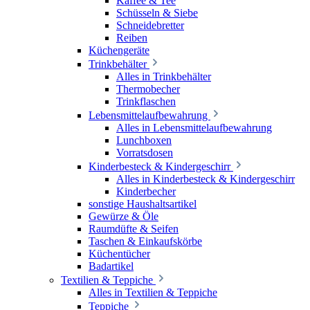
Kaffee & Tee
Schüsseln & Siebe
Schneidebretter
Reiben
Küchengeräte
Trinkbehälter
Alles in Trinkbehälter
Thermobecher
Trinkflaschen
Lebensmittelaufbewahrung
Alles in Lebensmittelaufbewahrung
Lunchboxen
Vorratsdosen
Kinderbesteck & Kindergeschirr
Alles in Kinderbesteck & Kindergeschirr
Kinderbecher
sonstige Haushaltsartikel
Gewürze & Öle
Raumdüfte & Seifen
Taschen & Einkaufskörbe
Küchentücher
Badartikel
Textilien & Teppiche
Alles in Textilien & Teppiche
Teppiche