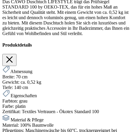
Das CAWÖ Duschtuch LIFESTYLE trägt das Prüfsiegel
STANDARD 100 by OEKO-TEX, das für ein hohes Maß an
Sicherheit und Qualität steht. Mit einem Gewicht von ca. 0,52 kg ist
es leicht und dennoch voluminös genug, um einen hohen Komfort
zu bieten. Mit diesem Duschtuch holen Sie sich ein luxuriöses und
gleichzeitig praktisches Accessoire in Ihr Badezimmer, das Ihnen ein
Gefühl von Wohlbefinden und Stil verleiht.
Produktdetails
Abmessung
Breite:
70 cm
Gewicht:
ca. 0,52 kg
Tiefe:
140 cm
Eigenschaften
Farbton:
grau
Farbe:
platin
Zertifikat:
Textiles Vertrauen - Ökotex Standard 100
Material & Pflege
Material:
100% Baumwolle
Pflegetipps:
Maschinenwäsche bis 60°C, trocknergeeignet bei