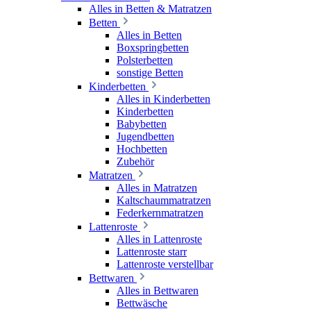
Alles in Betten & Matratzen
Betten
Alles in Betten
Boxspringbetten
Polsterbetten
sonstige Betten
Kinderbetten
Alles in Kinderbetten
Kinderbetten
Babybetten
Jugendbetten
Hochbetten
Zubehör
Matratzen
Alles in Matratzen
Kaltschaummatratzen
Federkernmatratzen
Lattenroste
Alles in Lattenroste
Lattenroste starr
Lattenroste verstellbar
Bettwaren
Alles in Bettwaren
Bettwäsche