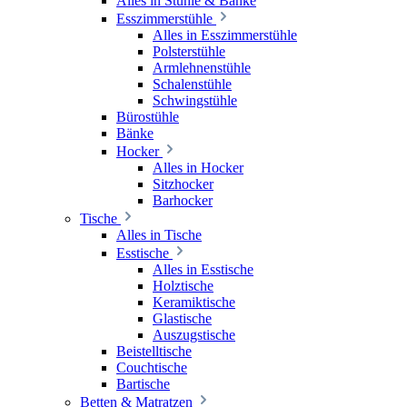
Alles in Stühle & Bänke
Esszimmerstühle
Alles in Esszimmerstühle
Polsterstühle
Armlehnenstühle
Schalenstühle
Schwingstühle
Bürostühle
Bänke
Hocker
Alles in Hocker
Sitzhocker
Barhocker
Tische
Alles in Tische
Esstische
Alles in Esstische
Holztische
Keramiktische
Glastische
Auszugstische
Beistelltische
Couchtische
Bartische
Betten & Matratzen