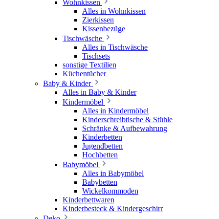
Wohnkissen
Alles in Wohnkissen
Zierkissen
Kissenbezüge
Tischwäsche
Alles in Tischwäsche
Tischsets
sonstige Textilien
Küchentücher
Baby & Kinder
Alles in Baby & Kinder
Kindermöbel
Alles in Kindermöbel
Kinderschreibtische & Stühle
Schränke & Aufbewahrung
Kinderbetten
Jugendbetten
Hochbetten
Babymöbel
Alles in Babymöbel
Babybetten
Wickelkommoden
Kinderbettwaren
Kinderbesteck & Kindergeschirr
Deko