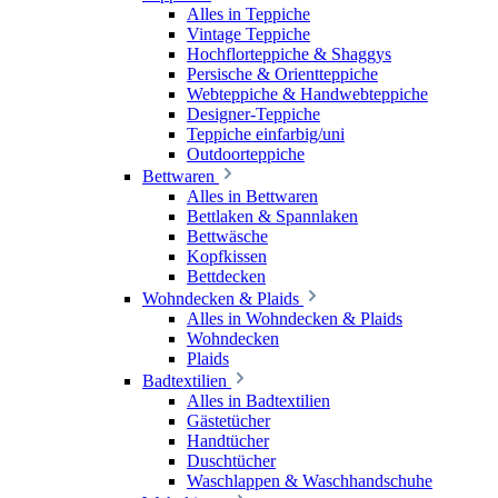
Alles in Teppiche
Vintage Teppiche
Hochflorteppiche & Shaggys
Persische & Orientteppiche
Webteppiche & Handwebteppiche
Designer-Teppiche
Teppiche einfarbig/uni
Outdoorteppiche
Bettwaren
Alles in Bettwaren
Bettlaken & Spannlaken
Bettwäsche
Kopfkissen
Bettdecken
Wohndecken & Plaids
Alles in Wohndecken & Plaids
Wohndecken
Plaids
Badtextilien
Alles in Badtextilien
Gästetücher
Handtücher
Duschtücher
Waschlappen & Waschhandschuhe