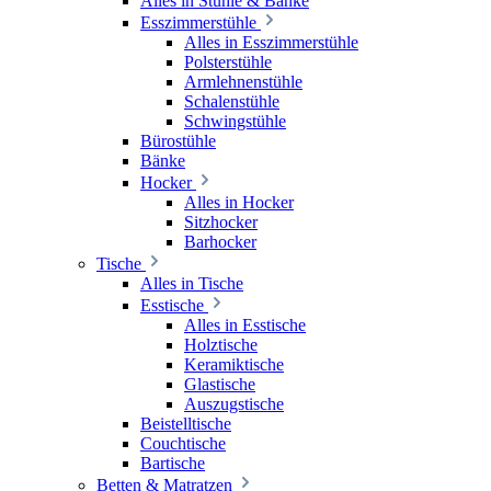
Alles in Stühle & Bänke
Esszimmerstühle
Alles in Esszimmerstühle
Polsterstühle
Armlehnenstühle
Schalenstühle
Schwingstühle
Bürostühle
Bänke
Hocker
Alles in Hocker
Sitzhocker
Barhocker
Tische
Alles in Tische
Esstische
Alles in Esstische
Holztische
Keramiktische
Glastische
Auszugstische
Beistelltische
Couchtische
Bartische
Betten & Matratzen