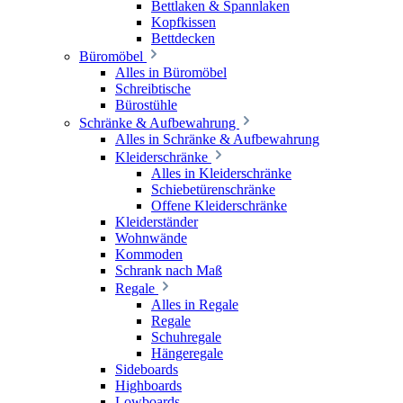
Bettlaken & Spannlaken
Kopfkissen
Bettdecken
Büromöbel
Alles in Büromöbel
Schreibtische
Bürostühle
Schränke & Aufbewahrung
Alles in Schränke & Aufbewahrung
Kleiderschränke
Alles in Kleiderschränke
Schiebetürenschränke
Offene Kleiderschränke
Kleiderständer
Wohnwände
Kommoden
Schrank nach Maß
Regale
Alles in Regale
Regale
Schuhregale
Hängeregale
Sideboards
Highboards
Lowboards