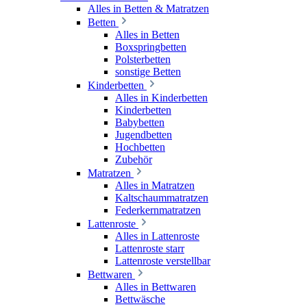
Alles in Betten & Matratzen
Betten
Alles in Betten
Boxspringbetten
Polsterbetten
sonstige Betten
Kinderbetten
Alles in Kinderbetten
Kinderbetten
Babybetten
Jugendbetten
Hochbetten
Zubehör
Matratzen
Alles in Matratzen
Kaltschaummatratzen
Federkernmatratzen
Lattenroste
Alles in Lattenroste
Lattenroste starr
Lattenroste verstellbar
Bettwaren
Alles in Bettwaren
Bettwäsche