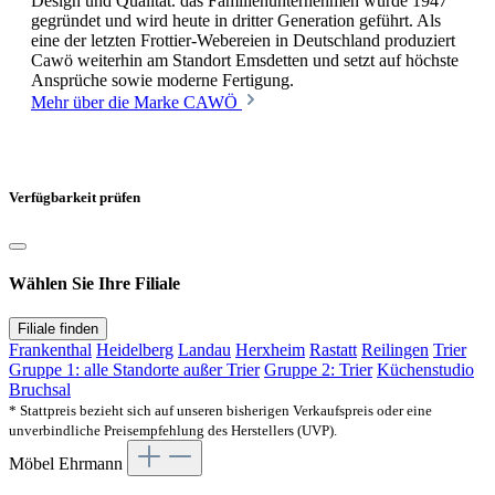
Design und Qualität. das Familienunternehmen wurde 1947
gegründet und wird heute in dritter Generation geführt. Als
eine der letzten Frottier-Webereien in Deutschland produziert
Cawö weiterhin am Standort Emsdetten und setzt auf höchste
Ansprüche sowie moderne Fertigung.
Mehr über die Marke CAWÖ
Verfügbarkeit prüfen
Wählen Sie Ihre Filiale
Filiale finden
Frankenthal
Heidelberg
Landau
Herxheim
Rastatt
Reilingen
Trier
Gruppe 1: alle Standorte außer Trier
Gruppe 2: Trier
Küchenstudio
Bruchsal
* Stattpreis bezieht sich auf unseren bisherigen Verkaufspreis oder eine
unverbindliche Preisempfehlung des Herstellers (UVP).
Möbel Ehrmann