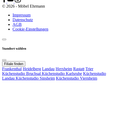
© 2026 - Möbel Ehrmann
Impressum
Datenschutz
AGB
Cookie-Einstellungen
Standort wählen
Filiale finden
Frankenthal
Heidelberg
Landau
Herxheim
Rastatt
Trier
Küchenstudio Bruchsal
Küchenstudio Karlsruhe
Küchenstudio
Landau
Küchenstudio Sinsheim
Küchenstudio Viernheim