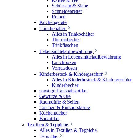
Kaffee & Tee
Schüsseln & Siebe
Schneidebretter
Reiben
Küchengeräte
Trinkbehälter
Alles in Trinkbehälter
Thermobecher
Trinkflaschen
Lebensmittelaufbewahrung
Alles in Lebensmittelaufbewahrung
Lunchboxen
Vorratsdosen
Kinderbesteck & Kindergeschirr
Alles in Kinderbesteck & Kindergeschirr
Kinderbecher
sonstige Haushaltsartikel
Gewürze & Öle
Raumdüfte & Seifen
Taschen & Einkaufskörbe
Küchentücher
Badartikel
Textilien & Teppiche
Alles in Textilien & Teppiche
Teppiche