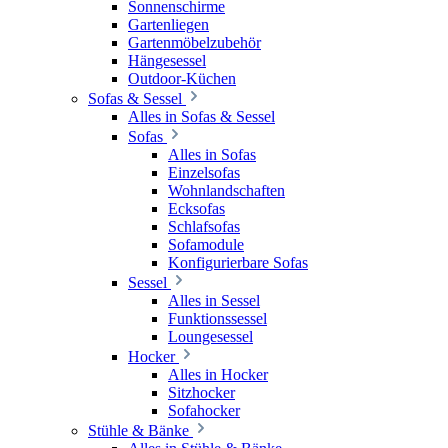
Sonnenschirme
Gartenliegen
Gartenmöbelzubehör
Hängesessel
Outdoor-Küchen
Sofas & Sessel
Alles in Sofas & Sessel
Sofas
Alles in Sofas
Einzelsofas
Wohnlandschaften
Ecksofas
Schlafsofas
Sofamodule
Konfigurierbare Sofas
Sessel
Alles in Sessel
Funktionssessel
Loungesessel
Hocker
Alles in Hocker
Sitzhocker
Sofahocker
Stühle & Bänke