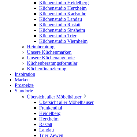
Küchenstudio Heidelberg
Küchenstudio Herxheim
Küchenstudio Karlsruhe
Küchenstudio Landau
Küchenstudio Rastatt
Küchenstudio Sinsheim
Küchenstudio Trier
Küchenstudio Viernheim
Heimberatung
Unsere Küchenmarken
Unsere Küchenangebote
Küchenberatungsformular
Küchenfinanzierung
Inspiration
Marken
Prospekte
Standorte
Übersicht aller Möbelhäuser
Übersicht aller Möbelhäuser
Frankenthal
Heidelberg
Herxheim
Rastatt
Landau
Trier-Zewen