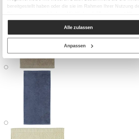
bereitgestellt haben oder die sie im Rahmen Ihrer Nutzung d
Dienste gesammelt haben. Mit Klick auf „[Zustimmen / Alles
akzeptieren / etc.]“ erteilen Sie Ihre Einwilligung auch in die
Alle zulassen
Weitergabe über Ihr Verhalten in unserem Shop an unseren
Partner, die shopware AG (Ebbinghoff 10, 48624 Schöppinge
Deutschland), die diese Daten Ihnen nicht persönlich zuordn
Anpassen
kann, sie aber zu eigenen Zwecken (z.B.
Produktverbesserungen, Marktverhaltensanalysen) verarbei
darf.