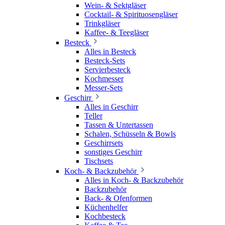
Wein- & Sektgläser
Cocktail- & Spirituosengläser
Trinkgläser
Kaffee- & Teegläser
Besteck
Alles in Besteck
Besteck-Sets
Servierbesteck
Kochmesser
Messer-Sets
Geschirr
Alles in Geschirr
Teller
Tassen & Untertassen
Schalen, Schüsseln & Bowls
Geschirrsets
sonstiges Geschirr
Tischsets
Koch- & Backzubehör
Alles in Koch- & Backzubehör
Backzubehör
Back- & Ofenformen
Küchenhelfer
Kochbesteck