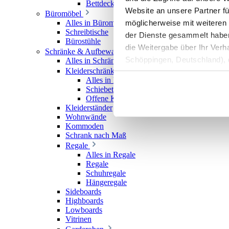
Bettdecken
Website an unsere Partner fü
Büromöbel
möglicherweise mit weiteren
Alles in Büromöbel
Schreibtische
der Dienste gesammelt haben. 
Bürostühle
die Weitergabe über Ihr Ver
Schränke & Aufbewahrung
Schöppingen, Deutschland), d
Alles in Schränke & Aufbewahrung
Kleiderschränke
Produktverbesserungen, Mark
Alles in Kleiderschränke
Schiebetürenschränke
Offene Kleiderschränke
Kleiderständer
Wohnwände
Kommoden
Schrank nach Maß
Regale
Alles in Regale
Regale
Schuhregale
Hängeregale
Sideboards
Highboards
Lowboards
Vitrinen