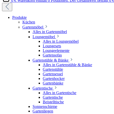
0 €
Warenkorb enthält 0 Positionen. Der Gesamtwert beträgt 0 €
Produkte
Küchen
Gartenmöbel
Alles in Gartenmöbel
Loungemöbel
Alles in Loungemöbel
Loungesets
Loungeelemente
Gartensofas
Gartenstühle & Bänke
Alles in Gartenstühle & Bänke
Gartenstühle
Gartensessel
Gartenhocker
Gartenbänke
Gartentische
Alles in Gartentische
Gartentische
Beistelltische
Sonnenschirme
Gartenliegen