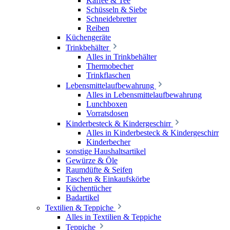
Kaffee & Tee
Schüsseln & Siebe
Schneidebretter
Reiben
Küchengeräte
Trinkbehälter
Alles in Trinkbehälter
Thermobecher
Trinkflaschen
Lebensmittelaufbewahrung
Alles in Lebensmittelaufbewahrung
Lunchboxen
Vorratsdosen
Kinderbesteck & Kindergeschirr
Alles in Kinderbesteck & Kindergeschirr
Kinderbecher
sonstige Haushaltsartikel
Gewürze & Öle
Raumdüfte & Seifen
Taschen & Einkaufskörbe
Küchentücher
Badartikel
Textilien & Teppiche
Alles in Textilien & Teppiche
Teppiche