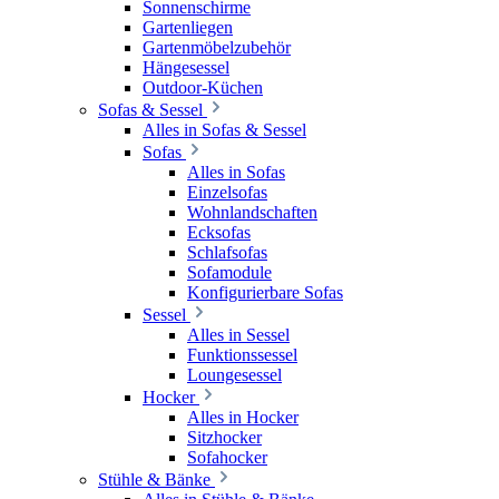
Sonnenschirme
Gartenliegen
Gartenmöbelzubehör
Hängesessel
Outdoor-Küchen
Sofas & Sessel
Alles in Sofas & Sessel
Sofas
Alles in Sofas
Einzelsofas
Wohnlandschaften
Ecksofas
Schlafsofas
Sofamodule
Konfigurierbare Sofas
Sessel
Alles in Sessel
Funktionssessel
Loungesessel
Hocker
Alles in Hocker
Sitzhocker
Sofahocker
Stühle & Bänke