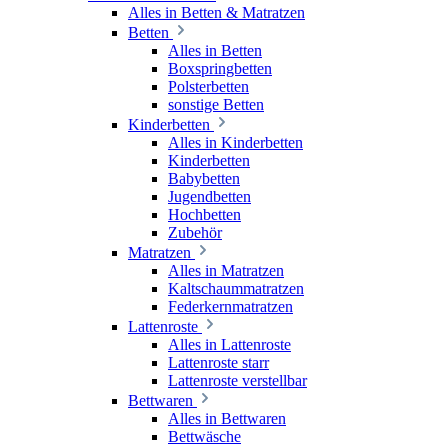
Alles in Betten & Matratzen
Betten
Alles in Betten
Boxspringbetten
Polsterbetten
sonstige Betten
Kinderbetten
Alles in Kinderbetten
Kinderbetten
Babybetten
Jugendbetten
Hochbetten
Zubehör
Matratzen
Alles in Matratzen
Kaltschaummatratzen
Federkernmatratzen
Lattenroste
Alles in Lattenroste
Lattenroste starr
Lattenroste verstellbar
Bettwaren
Alles in Bettwaren
Bettwäsche