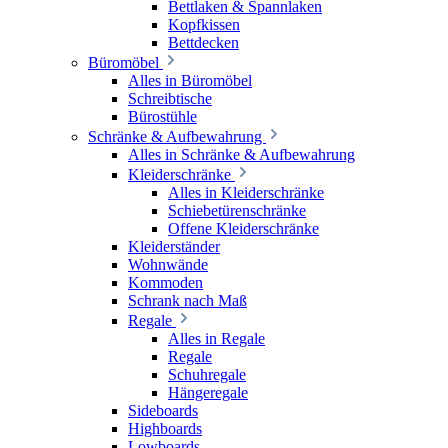
Bettlaken & Spannlaken
Kopfkissen
Bettdecken
Büromöbel
Alles in Büromöbel
Schreibtische
Bürostühle
Schränke & Aufbewahrung
Alles in Schränke & Aufbewahrung
Kleiderschränke
Alles in Kleiderschränke
Schiebetürenschränke
Offene Kleiderschränke
Kleiderständer
Wohnwände
Kommoden
Schrank nach Maß
Regale
Alles in Regale
Regale
Schuhregale
Hängeregale
Sideboards
Highboards
Lowboards