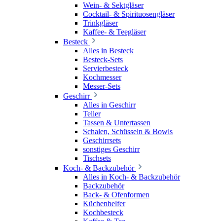
Wein- & Sektgläser
Cocktail- & Spirituosengläser
Trinkgläser
Kaffee- & Teegläser
Besteck
Alles in Besteck
Besteck-Sets
Servierbesteck
Kochmesser
Messer-Sets
Geschirr
Alles in Geschirr
Teller
Tassen & Untertassen
Schalen, Schüsseln & Bowls
Geschirrsets
sonstiges Geschirr
Tischsets
Koch- & Backzubehör
Alles in Koch- & Backzubehör
Backzubehör
Back- & Ofenformen
Küchenhelfer
Kochbesteck