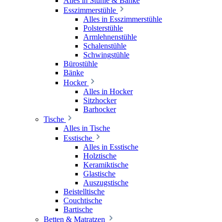
Alles in Stühle & Bänke
Esszimmerstühle
Alles in Esszimmerstühle
Polsterstühle
Armlehnenstühle
Schalenstühle
Schwingstühle
Bürostühle
Bänke
Hocker
Alles in Hocker
Sitzhocker
Barhocker
Tische
Alles in Tische
Esstische
Alles in Esstische
Holztische
Keramiktische
Glastische
Auszugstische
Beistelltische
Couchtische
Bartische
Betten & Matratzen