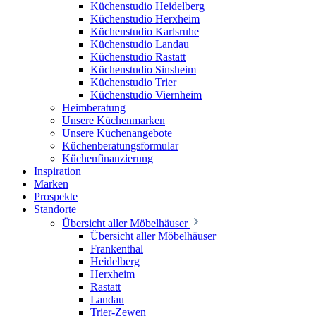
Küchenstudio Heidelberg
Küchenstudio Herxheim
Küchenstudio Karlsruhe
Küchenstudio Landau
Küchenstudio Rastatt
Küchenstudio Sinsheim
Küchenstudio Trier
Küchenstudio Viernheim
Heimberatung
Unsere Küchenmarken
Unsere Küchenangebote
Küchenberatungsformular
Küchenfinanzierung
Inspiration
Marken
Prospekte
Standorte
Übersicht aller Möbelhäuser
Übersicht aller Möbelhäuser
Frankenthal
Heidelberg
Herxheim
Rastatt
Landau
Trier-Zewen