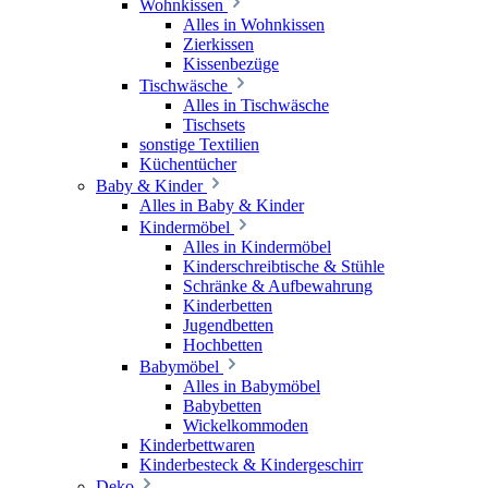
Wohnkissen
Alles in Wohnkissen
Zierkissen
Kissenbezüge
Tischwäsche
Alles in Tischwäsche
Tischsets
sonstige Textilien
Küchentücher
Baby & Kinder
Alles in Baby & Kinder
Kindermöbel
Alles in Kindermöbel
Kinderschreibtische & Stühle
Schränke & Aufbewahrung
Kinderbetten
Jugendbetten
Hochbetten
Babymöbel
Alles in Babymöbel
Babybetten
Wickelkommoden
Kinderbettwaren
Kinderbesteck & Kindergeschirr
Deko