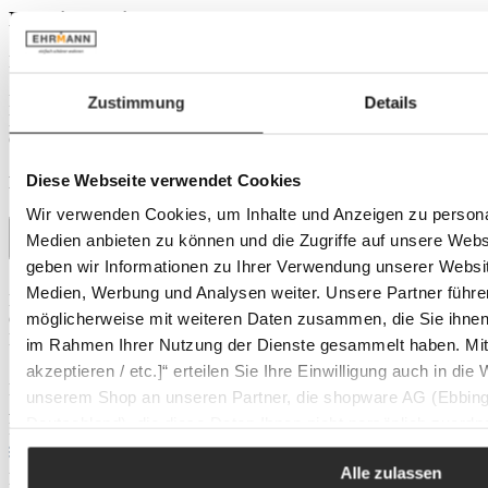
Praktische Eigenschaften
Ein besonderes Highlight der ASA Salatschale COPPA ist ihre
Spülmaschinengeeignetheit, die für eine einfache und bequeme
Reinigung sorgt. Das matte, griffige Finish macht sie zu einem
Zustimmung
Details
Hingucker und einem praktischen Begleiter für den täglichen
Gebrauch und besondere Anlässe.
Diese Webseite verwendet Cookies
Produktdetails
Wir verwenden Cookies, um Inhalte und Anzeigen zu personal
Medien anbieten zu können und die Zugriffe auf unsere Web
geben wir Informationen zu Ihrer Verwendung unserer Websit
Abmessung
Medien, Werbung und Analysen weiter. Unsere Partner führe
Durchmesser:
28 cm
möglicherweise mit weiteren Daten zusammen, die Sie ihnen b
Gewicht:
ca. 0,5 kg
Höhe:
8 cm
im Rahmen Ihrer Nutzung der Dienste gesammelt haben. Mit K
Eigenschaften
akzeptieren / etc.]“ erteilen Sie Ihre Einwilligung auch in die
Farbton:
schwarz
unserem Shop an unseren Partner, die shopware AG (Ebbing
Anzahl Teile:
1 Stück
Deutschland), die diese Daten Ihnen nicht persönlich zuordn
Farbe:
kuro
Zwecken (z.B. Produktverbesserungen, Marktverhaltensanaly
Material & Pflege
Alle zulassen
Material:
Porzellan