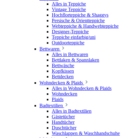
Alles in Teppiche
Vintage Teppiche
Hochflorteppiche & Shaggys
Persische & Orientteppiche
Webteppiche & Handwebteppiche
Designer-Teppiche
Teppiche einfarbig/uni
Outdoorteppiche
Bettwaren
Alles in Bettwaren
Bettlaken & Spannlaken
Bettwäsche
Kopfkissen
Bettdecken
Wohndecken & Plaids
Alles in Wohndecken & Plaids
Wohndecken
Plaids
Badtextilien
Alles in Badtextilien
Gästetücher
Handtücher
Duschtücher
Waschlappen & Waschhandschuhe