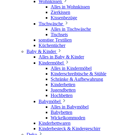
Wohnkissen
Alles in Wohnkissen
Zierkissen
Kissenbezüge
Tischwäsche
Alles in Tischwäsche
Tischsets
sonstige Textilien
Küchentücher
Baby & Kinder
Alles in Baby & Kinder
Kindermöbel
Alles in Kindermöbel
Kinderschreibtische & Stühle
Schränke & Aufbewahrung
Kinderbetten
Jugendbetten
Hochbetten
Babymöbel
Alles in Babymöbel
Babybetten
Wickelkommoden
Kinderbettwaren
Kinderbesteck & Kindergeschirr
Deko