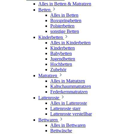
Alles in Betten & Matratzen
Betten
Alles in Betten
Boxspringbetten
Polsterbetten
sonstige Betten
Kinderbetten
Alles in Kinderbetten
Kinderbetten
Babybetten
Jugendbetten
Hochbetten
Zubehör
Matratzen
Alles in Matratzen
Kaltschaummatratzen
Federkernmatratzen
Lattenroste
Alles in Lattenroste
Lattenroste starr
Lattenroste verstellbar
Bettwaren
Alles in Bettwaren
Bettwäsche