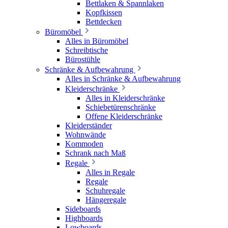
Bettlaken & Spannlaken
Kopfkissen
Bettdecken
Büromöbel
Alles in Büromöbel
Schreibtische
Bürostühle
Schränke & Aufbewahrung
Alles in Schränke & Aufbewahrung
Kleiderschränke
Alles in Kleiderschränke
Schiebetürenschränke
Offene Kleiderschränke
Kleiderständer
Wohnwände
Kommoden
Schrank nach Maß
Regale
Alles in Regale
Regale
Schuhregale
Hängeregale
Sideboards
Highboards
Lowboards