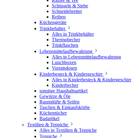
Kaffee & Tee
Schüsseln & Siebe
Schneidebretter
Reiben
Küchengeräte
Trinkbehälter
Alles in Trinkbehälter
Thermobecher
Trinkflaschen
Lebensmittelaufbewahrung
Alles in Lebensmittelaufbewahrung
Lunchboxen
Vorratsdosen
Kinderbesteck & Kindergeschirr
Alles in Kinderbesteck & Kindergeschirr
Kinderbecher
sonstige Haushaltsartikel
Gewürze & Öle
Raumdüfte & Seifen
Taschen & Einkaufskörbe
Küchentücher
Badartikel
Textilien & Teppiche
Alles in Textilien & Teppiche
Teppiche