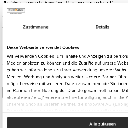
Pflegetipps:
chemische Reinigung, Maschinenwäsche bis 30°C,
mäßig heiß bügeln, nicht trocknergeeignet, nicht bleichen,
Maschinenwäsche bis 30°C schonend
Produktnummer:
0627196614
Zustimmung
Details
Versand
Der Versand Ihrer Bestellung erfolgt als Paket mit DHL. Sobald die
Ware unser Lager verlässt, erhalten Sie eine Versandbestätigung per
Diese Webseite verwendet Cookies
E-Mail inklusive Sendungsverfolgung.
Wir verwenden Cookies, um Inhalte und Anzeigen zu personal
Über die Sendungsverfolgung können Sie Ihre Lieferung jederzeit
Medien anbieten zu können und die Zugriffe auf unsere Web
online verfolgen und bei Bedarf Zustelloptionen wie
Wunschzustelltag oder Lieferung an einen Nachbarn festlegen.
geben wir Informationen zu Ihrer Verwendung unserer Websit
Medien, Werbung und Analysen weiter. Unsere Partner führe
Versandkosten: 7,95 €
möglicherweise mit weiteren Daten zusammen, die Sie ihnen b
im Rahmen Ihrer Nutzung der Dienste gesammelt haben. Mit K
akzeptieren / etc.]“ erteilen Sie Ihre Einwilligung auch in die
unserem Shop an unseren Partner, die shopware AG (Ebbing
Deutschland), die diese Daten Ihnen nicht persönlich zuordn
Eine besondere Marke: Apelt
Zwecken (z.B. Produktverbesserungen, Marktverhaltensanaly
Alle zulassen