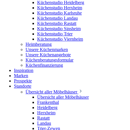
Küchenstudio Heidelberg
Küchenstudio Herxheim
Küchenstudio Karlsruhe
Küchenstudio Landau
Küchenstudio Rastatt
Küchenstudio Sinsheim
Küchenstudio Trier
Küchenstudio Viernheim
Heimberatung
Unsere Küchenmarken
Unsere Küchenangebote
Küchenberatungsformular
Küchenfinanzierung
Inspiration
Marken
Prospekte
Standorte
Übersicht aller Möbelhäuser
Übersicht aller Möbelhäuser
Frankenthal
Heidelberg
Herxheim
Rastatt
Landau
Trier-Zewen