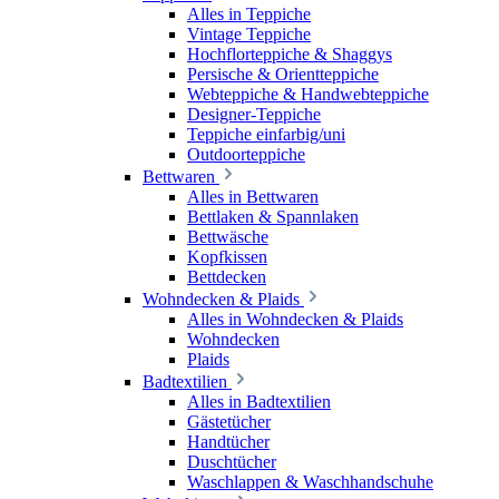
Alles in Teppiche
Vintage Teppiche
Hochflorteppiche & Shaggys
Persische & Orientteppiche
Webteppiche & Handwebteppiche
Designer-Teppiche
Teppiche einfarbig/uni
Outdoorteppiche
Bettwaren
Alles in Bettwaren
Bettlaken & Spannlaken
Bettwäsche
Kopfkissen
Bettdecken
Wohndecken & Plaids
Alles in Wohndecken & Plaids
Wohndecken
Plaids
Badtextilien
Alles in Badtextilien
Gästetücher
Handtücher
Duschtücher
Waschlappen & Waschhandschuhe