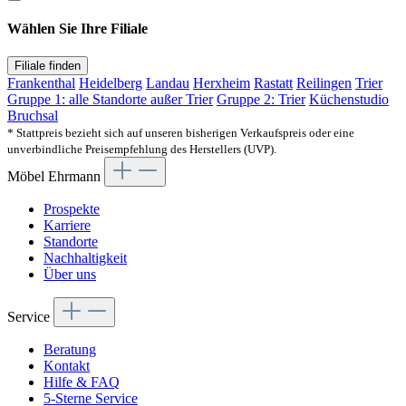
Wählen Sie Ihre Filiale
Filiale finden
Frankenthal
Heidelberg
Landau
Herxheim
Rastatt
Reilingen
Trier
Gruppe 1: alle Standorte außer Trier
Gruppe 2: Trier
Küchenstudio
Bruchsal
* Stattpreis bezieht sich auf unseren bisherigen Verkaufspreis oder eine
unverbindliche Preisempfehlung des Herstellers (UVP).
Möbel Ehrmann
Prospekte
Karriere
Standorte
Nachhaltigkeit
Über uns
Service
Beratung
Kontakt
Hilfe & FAQ
5-Sterne Service