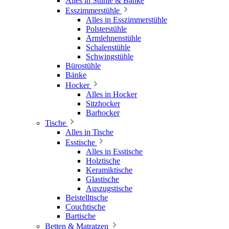
Alles in Stühle & Bänke
Esszimmerstühle
Alles in Esszimmerstühle
Polsterstühle
Armlehnenstühle
Schalenstühle
Schwingstühle
Bürostühle
Bänke
Hocker
Alles in Hocker
Sitzhocker
Barhocker
Tische
Alles in Tische
Esstische
Alles in Esstische
Holztische
Keramiktische
Glastische
Auszugstische
Beistelltische
Couchtische
Bartische
Betten & Matratzen