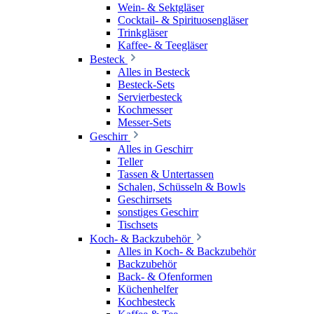
Wein- & Sektgläser
Cocktail- & Spirituosengläser
Trinkgläser
Kaffee- & Teegläser
Besteck
Alles in Besteck
Besteck-Sets
Servierbesteck
Kochmesser
Messer-Sets
Geschirr
Alles in Geschirr
Teller
Tassen & Untertassen
Schalen, Schüsseln & Bowls
Geschirrsets
sonstiges Geschirr
Tischsets
Koch- & Backzubehör
Alles in Koch- & Backzubehör
Backzubehör
Back- & Ofenformen
Küchenhelfer
Kochbesteck