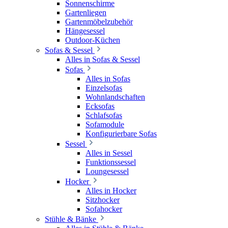
Sonnenschirme
Gartenliegen
Gartenmöbelzubehör
Hängesessel
Outdoor-Küchen
Sofas & Sessel
Alles in Sofas & Sessel
Sofas
Alles in Sofas
Einzelsofas
Wohnlandschaften
Ecksofas
Schlafsofas
Sofamodule
Konfigurierbare Sofas
Sessel
Alles in Sessel
Funktionssessel
Loungesessel
Hocker
Alles in Hocker
Sitzhocker
Sofahocker
Stühle & Bänke