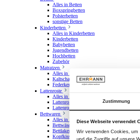
Alles in Betten
Boxspringbetten
Polsterbetten
sonstige Betten
Kinderbetten
Alles in Kinderbetten
Kinderbetten
Babybetten
Jugendbetten
Hochbetten
Zubehör
Matratzen
Alles in Matratzen
Kaltschaummatratzen
Federkernmatratzen
Lattenroste
Alles in Lattenroste
Zustimmung
Lattenroste starr
Lattenroste verstellbar
Bettwaren
Alles in Bettwaren
Diese Webseite verwendet 
Bettwäsche
Bettlaken & Spannlaken
Wir verwenden Cookies, um I
Kopfkissen
und die Zugriffe auf unsere 