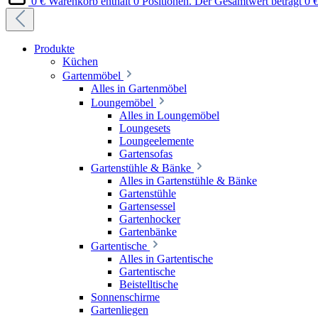
0 €
Warenkorb enthält 0 Positionen. Der Gesamtwert beträgt 0 €
Produkte
Küchen
Gartenmöbel
Alles in Gartenmöbel
Loungemöbel
Alles in Loungemöbel
Loungesets
Loungeelemente
Gartensofas
Gartenstühle & Bänke
Alles in Gartenstühle & Bänke
Gartenstühle
Gartensessel
Gartenhocker
Gartenbänke
Gartentische
Alles in Gartentische
Gartentische
Beistelltische
Sonnenschirme
Gartenliegen