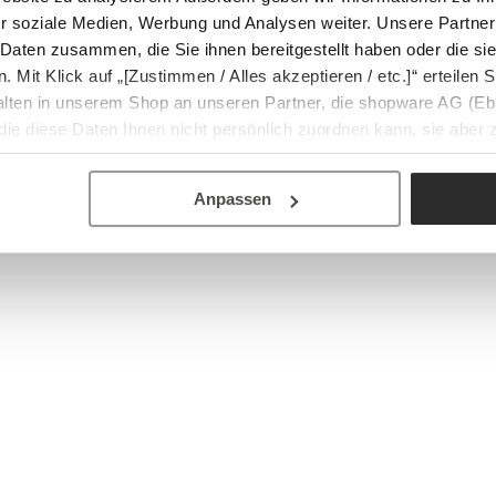
r soziale Medien, Werbung und Analysen weiter. Unsere Partner
 Daten zusammen, die Sie ihnen bereitgestellt haben oder die s
Mit Klick auf „[Zustimmen / Alles akzeptieren / etc.]“ erteilen Si
halten in unserem Shop an unseren Partner, die shopware AG (Eb
ie diese Daten Ihnen nicht persönlich zuordnen kann, sie aber
tverhaltensanalysen) verarbeiten darf.
Anpassen