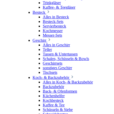
Trinkgläser
Kaffee- & Teegläser
Besteck
Alles in Besteck
Besteck-Sets
Servierbesteck
Kochmesser
Messer-Sets
Geschirr
Alles in Geschirr
Teller
Tassen & Untertassen
Schalen, Schüsseln & Bowls
Geschirrsets
sonstiges Geschirr
Tischsets
Koch- & Backzubehör
Alles in Koch- & Backzubehör
Backzubehör
Back- & Ofenformen
Küchenhelfer
Kochbesteck
Kaffee & Tee
Schüsseln & Siebe