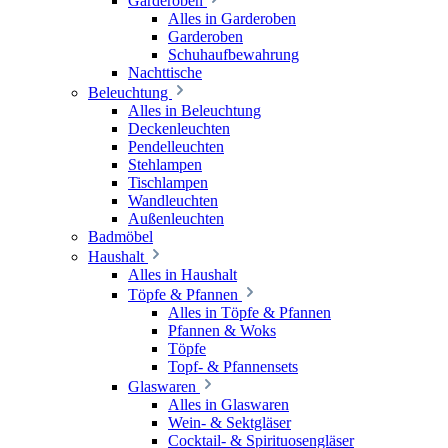
Garderoben
Alles in Garderoben
Garderoben
Schuhaufbewahrung
Nachttische
Beleuchtung
Alles in Beleuchtung
Deckenleuchten
Pendelleuchten
Stehlampen
Tischlampen
Wandleuchten
Außenleuchten
Badmöbel
Haushalt
Alles in Haushalt
Töpfe & Pfannen
Alles in Töpfe & Pfannen
Pfannen & Woks
Töpfe
Topf- & Pfannensets
Glaswaren
Alles in Glaswaren
Wein- & Sektgläser
Cocktail- & Spirituosengläser