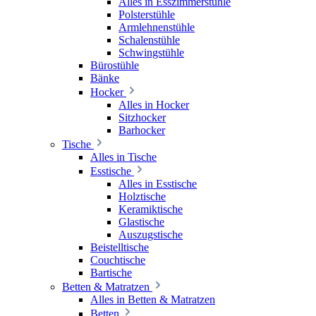
Alles in Esszimmerstühle
Polsterstühle
Armlehnenstühle
Schalenstühle
Schwingstühle
Bürostühle
Bänke
Hocker
Alles in Hocker
Sitzhocker
Barhocker
Tische
Alles in Tische
Esstische
Alles in Esstische
Holztische
Keramiktische
Glastische
Auszugstische
Beistelltische
Couchtische
Bartische
Betten & Matratzen
Alles in Betten & Matratzen
Betten