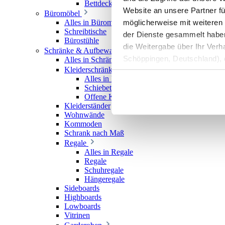
Bettdecken
Website an unsere Partner fü
Büromöbel
möglicherweise mit weiteren
Alles in Büromöbel
Schreibtische
der Dienste gesammelt haben. 
Bürostühle
die Weitergabe über Ihr Ver
Schränke & Aufbewahrung
Schöppingen, Deutschland), d
Alles in Schränke & Aufbewahrung
Kleiderschränke
Produktverbesserungen, Mark
Alles in Kleiderschränke
Schiebetürenschränke
Offene Kleiderschränke
Kleiderständer
Wohnwände
Kommoden
Schrank nach Maß
Regale
Alles in Regale
Regale
Schuhregale
Hängeregale
Sideboards
Highboards
Lowboards
Vitrinen