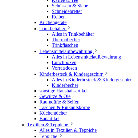
Kaffee & Tee
Schüsseln & Siebe
Schneidebretter
Reiben
Küchengeräte
Trinkbehälter
Alles in Trinkbehälter
Thermobecher
Trinkflaschen
Lebensmittelaufbewahrung
Alles in Lebensmittelaufbewahrung
Lunchboxen
Vorratsdosen
Kinderbesteck & Kindergeschirr
Alles in Kinderbesteck & Kindergeschirr
Kinderbecher
sonstige Haushaltsartikel
Gewürze & Öle
Raumdüfte & Seifen
Taschen & Einkaufskörbe
Küchentücher
Badartikel
Textilien & Teppiche
Alles in Textilien & Teppiche
Teppiche