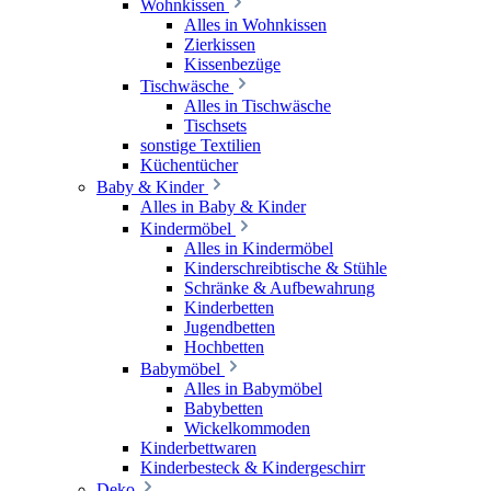
Wohnkissen
Alles in Wohnkissen
Zierkissen
Kissenbezüge
Tischwäsche
Alles in Tischwäsche
Tischsets
sonstige Textilien
Küchentücher
Baby & Kinder
Alles in Baby & Kinder
Kindermöbel
Alles in Kindermöbel
Kinderschreibtische & Stühle
Schränke & Aufbewahrung
Kinderbetten
Jugendbetten
Hochbetten
Babymöbel
Alles in Babymöbel
Babybetten
Wickelkommoden
Kinderbettwaren
Kinderbesteck & Kindergeschirr
Deko