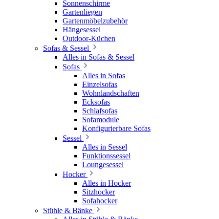
Sonnenschirme
Gartenliegen
Gartenmöbelzubehör
Hängesessel
Outdoor-Küchen
Sofas & Sessel
Alles in Sofas & Sessel
Sofas
Alles in Sofas
Einzelsofas
Wohnlandschaften
Ecksofas
Schlafsofas
Sofamodule
Konfigurierbare Sofas
Sessel
Alles in Sessel
Funktionssessel
Loungesessel
Hocker
Alles in Hocker
Sitzhocker
Sofahocker
Stühle & Bänke