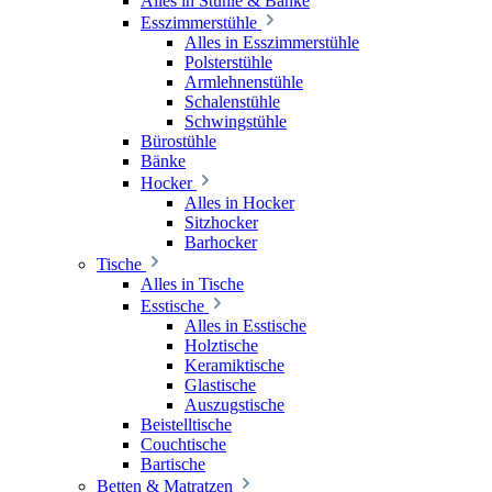
Alles in Stühle & Bänke
Esszimmerstühle
Alles in Esszimmerstühle
Polsterstühle
Armlehnenstühle
Schalenstühle
Schwingstühle
Bürostühle
Bänke
Hocker
Alles in Hocker
Sitzhocker
Barhocker
Tische
Alles in Tische
Esstische
Alles in Esstische
Holztische
Keramiktische
Glastische
Auszugstische
Beistelltische
Couchtische
Bartische
Betten & Matratzen