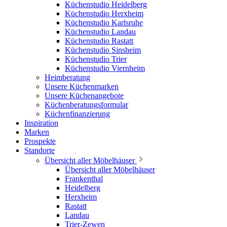
Küchenstudio Heidelberg
Küchenstudio Herxheim
Küchenstudio Karlsruhe
Küchenstudio Landau
Küchenstudio Rastatt
Küchenstudio Sinsheim
Küchenstudio Trier
Küchenstudio Viernheim
Heimberatung
Unsere Küchenmarken
Unsere Küchenangebote
Küchenberatungsformular
Küchenfinanzierung
Inspiration
Marken
Prospekte
Standorte
Übersicht aller Möbelhäuser
Übersicht aller Möbelhäuser
Frankenthal
Heidelberg
Herxheim
Rastatt
Landau
Trier-Zewen