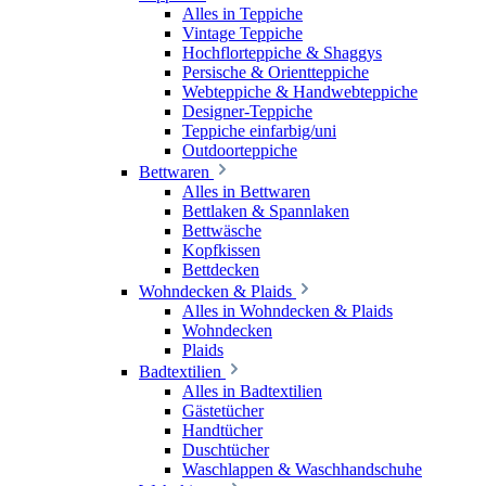
Alles in Teppiche
Vintage Teppiche
Hochflorteppiche & Shaggys
Persische & Orientteppiche
Webteppiche & Handwebteppiche
Designer-Teppiche
Teppiche einfarbig/uni
Outdoorteppiche
Bettwaren
Alles in Bettwaren
Bettlaken & Spannlaken
Bettwäsche
Kopfkissen
Bettdecken
Wohndecken & Plaids
Alles in Wohndecken & Plaids
Wohndecken
Plaids
Badtextilien
Alles in Badtextilien
Gästetücher
Handtücher
Duschtücher
Waschlappen & Waschhandschuhe