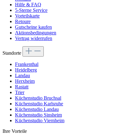
Hilfe & FAQ
5-Sterne Service
Vorteilskarte
Retoure
Gutscheine kaufen
Aktionsbedingungen
Vertrag widerrufen
Standorte
Frankenthal
Heidelberg
Landau
Herxheim
Rastatt
Trier
Küchenstudio Bruchsal
Küchenstudio Karlsruhe
Küchenstudio Landau
Küchenstudio Sinsheim
Küchenstudio Viernheim
Ihre Vorteile