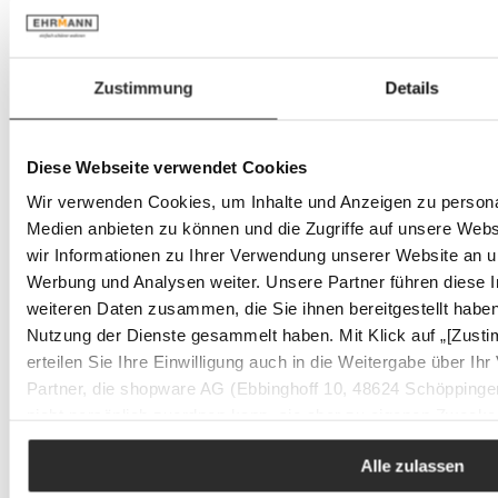
Zustimmung
Details
Farbe
auswählen
(Diese Option ist zurzeit nicht verfügbar.)
(Diese
Option ist zurzeit nicht verfügbar.)
Diese Webseite verwendet Cookies
Weitere Varianten
Wir verwenden Cookies, um Inhalte und Anzeigen zu personal
ESTER&ERIK Stumpenkerze
Medien anbieten zu können und die Zugriffe auf unsere Web
Regulärer Preis:
15,95 €
wir Informationen zu Ihrer Verwendung unserer Website an un
- 21%
Werbung und Analysen weiter. Unsere Partner führen diese 
Auf Lager
- 21%
weiteren Daten zusammen, die Sie ihnen bereitgestellt habe
Auf Lager
Nutzung der Dienste gesammelt haben. Mit Klick auf „[Zustimm
erteilen Sie Ihre Einwilligung auch in die Weitergabe über I
Partner, die shopware AG (Ebbinghoff 10, 48624 Schöppingen
nicht persönlich zuordnen kann, sie aber zu eigenen Zweck
Marktverhaltensanalysen) verarbeiten darf.
Alle zulassen