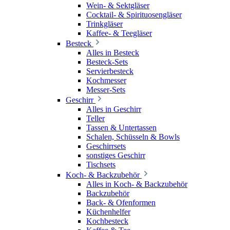
Wein- & Sektgläser
Cocktail- & Spirituosengläser
Trinkgläser
Kaffee- & Teegläser
Besteck
Alles in Besteck
Besteck-Sets
Servierbesteck
Kochmesser
Messer-Sets
Geschirr
Alles in Geschirr
Teller
Tassen & Untertassen
Schalen, Schüsseln & Bowls
Geschirrsets
sonstiges Geschirr
Tischsets
Koch- & Backzubehör
Alles in Koch- & Backzubehör
Backzubehör
Back- & Ofenformen
Küchenhelfer
Kochbesteck