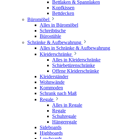
Bettlaken & Spannlaken
Kopfkissen
Bettdecken
Büromöbel
Alles in Büromöbel
Schreibtische
Bürostühle
Schränke & Aufbewahrung
Alles in Schränke & Aufbewahrung
Kleiderschränke
Alles in Kleiderschränke
Schiebetürenschränke
Offene Kleiderschränke
Kleiderständer
Wohnwände
Kommoden
Schrank nach Maß
Regale
Alles in Regale
Regale
Schuhregale
Hängeregale
Sideboards
Highboards
Lowboards