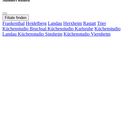
Standort wählen
Filiale finden
Frankenthal
Heidelberg
Landau
Herxheim
Rastatt
Trier
Küchenstudio Bruchsal
Küchenstudio Karlsruhe
Küchenstudio
Landau
Küchenstudio Sinsheim
Küchenstudio Viernheim