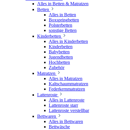
Alles in Betten & Matratzen
Betten
Alles in Betten
Boxspringbetten
Polsterbetten
sonstige Betten
Kinderbetten
Alles in Kinderbetten
Kinderbetten
Babybetten
Jugendbetten
Hochbetten
Zubehör
Matratzen
Alles in Matratzen
Kaltschaummatratzen
Federkernmatratzen
Lattenroste
Alles in Lattenroste
Lattenroste starr
Lattenroste verstellbar
Bettwaren
Alles in Bettwaren
Bettwäsche